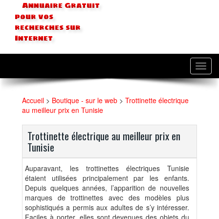
Annuaire Gratuit
pour vos
recherches sur
Internet
Toggl
navig
Accueil
>
Boutique - sur le web
>
Trottinette électrique
au meilleur prix en Tunisie
Trottinette électrique au meilleur prix en
Tunisie
Auparavant, les trottinettes électriques Tunisie
étaient utilisées principalement par les enfants.
Depuis quelques années, l’apparition de nouvelles
marques de trottinettes avec des modèles plus
sophistiqués a permis aux adultes de s’y intéresser.
Faciles à porter, elles sont devenues des objets du