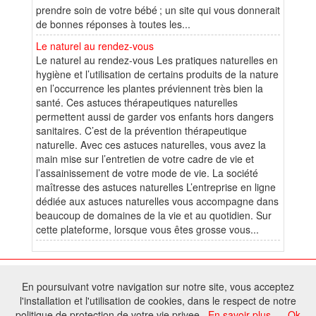
prendre soin de votre bébé ; un site qui vous donnerait
de bonnes réponses à toutes les...
Le naturel au rendez-vous
Le naturel au rendez-vous Les pratiques naturelles en
hygiène et l’utilisation de certains produits de la nature
en l’occurrence les plantes préviennent très bien la
santé. Ces astuces thérapeutiques naturelles
permettent aussi de garder vos enfants hors dangers
sanitaires. C’est de la prévention thérapeutique
naturelle. Avec ces astuces naturelles, vous avez la
main mise sur l’entretien de votre cadre de vie et
l’assainissement de votre mode de vie. La société
maîtresse des astuces naturelles L’entreprise en ligne
dédiée aux astuces naturelles vous accompagne dans
beaucoup de domaines de la vie et au quotidien. Sur
cette plateforme, lorsque vous êtes grosse vous...
© 2026 W@T (Fork durable de Arfooo) | Accompagné par :
Robothumb
,
En poursuivant votre navigation sur notre site, vous acceptez
FontAwesome
l'installation et l'utilisation de cookies, dans le respect de notre
Tous droits réservés - Toute reproduction du contenu de ce site, même
politique de protection de votre vie privee.
En savoir plus
Ok
partielle, est interdite sans accord du propriétaire.