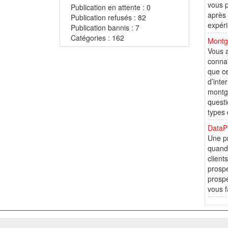
vous p
Publication en attente : 0
après 
Publication refusés : 82
expéri
Publication bannis : 7
Catégories : 162
Montgo
Vous a
connaî
que ce
d’inte
montgo
questi
types 
DataP
Une pr
quand 
client
prospe
prospe
vous f
© 2