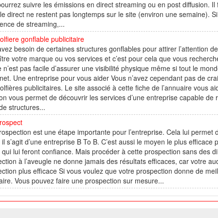
ourrez suivre les émissions en direct streaming ou en post diffusion. I
le direct ne restent pas longtemps sur le site (environ une semaine). 
ence de streaming,...
lfiere gonflable publicitaire
vez besoin de certaines structures gonflables pour attirer l’attention 
tre votre marque ou vos services et c’est pour cela que vous recherchez
 n’est pas facile d’assurer une visibilité physique même si tout le monde
rnet. Une entreprise pour vous aider Vous n’avez cependant pas de cr
lfières publicitaires. Le site associé à cette fiche de l’annuaire vous ai
on vous permet de découvrir les services d’une entreprise capable de
de structures...
rospect
ospection est une étape importante pour l’entreprise. Cela lui permet 
il s’agit d’une entreprise B To B. C’est aussi le moyen le plus efficac
s qui lui feront confiance. Mais procéder à cette prospection sans des 
ction à l’aveugle ne donne jamais des résultats efficaces, car votre au
ction plus efficace Si vous voulez que votre prospection donne de meill
aire. Vous pouvez faire une prospection sur mesure...
026 W@T (Fork durable de Arfooo) | Accompagné par :
Robothumb
,
FontAwes