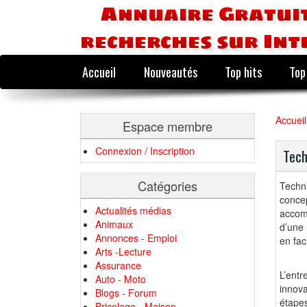
Annuaire Gratuit
recherches sur Int
Accueil
Nouveautés
Top hits
Top
Accueil
Espace membre
Connexion / Inscription
Tech
Catégories
Techn
conce
Actualités médias
accom
Animaux
d’une 
Annonces - Emploi
en fac
Arts -Lecture
Assurance
L’ent
Auto - Moto
innov
Blogs - Forum
étapes
Bricolage - Maison