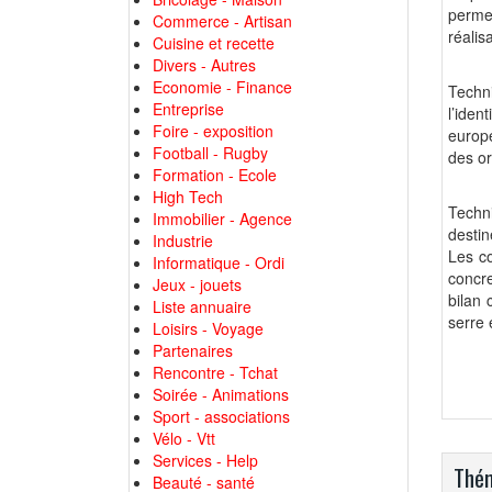
permet
Commerce - Artisan
réalis
Cuisine et recette
Divers - Autres
Economie - Finance
Techni
Entreprise
l’iden
Foire - exposition
europé
Football - Rugby
des or
Formation - Ecole
High Tech
Techn
Immobilier - Agence
destin
Industrie
Les c
Informatique - Ordi
concr
Jeux - jouets
bilan
Liste annuaire
serre 
Loisirs - Voyage
Partenaires
Rencontre - Tchat
Soirée - Animations
Sport - associations
Vélo - Vtt
Services - Help
Thém
Beauté - santé