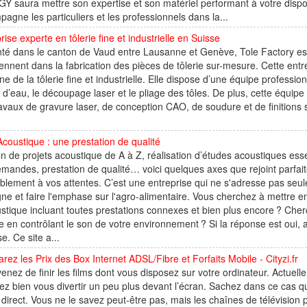
 saura mettre son expertise et son matériel performant à votre dispos
agne les particuliers et les professionnels dans la...
rise experte en tôlerie fine et industrielle en Suisse
té dans le canton de Vaud entre Lausanne et Genève, Tole Factory est 
iennent dans la fabrication des pièces de tôlerie sur-mesure. Cette en
e de la tôlerie fine et industrielle. Elle dispose d’une équipe professio
t d’eau, le découpage laser et le pliage des tôles. De plus, cette équip
avaux de gravure laser, de conception CAO, de soudure et de finitions s
oustique : une prestation de qualité
n de projets acoustique de A à Z, réalisation d’études acoustiques esse
mandes, prestation de qualité… voici quelques axes que rejoint parf
blement à vos attentes. C’est une entreprise qui ne s'adresse pas seule
ne et faire l'emphase sur l'agro-alimentaire. Vous cherchez à mettre e
stique incluant toutes prestations connexes et bien plus encore ? Cher
 en contrôlant le son de votre environnement ? Si la réponse est oui, a
e. Ce site a...
ez les Prix des Box Internet ADSL/Fibre et Forfaits Mobile - Cityzi.fr
enez de finir les films dont vous disposez sur votre ordinateur. Actuelle
ez bien vous divertir un peu plus devant l’écran. Sachez dans ce cas qu
direct. Vous ne le savez peut-être pas, mais les chaînes de télévision