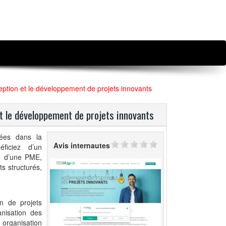
eption et le développement de projets innovants
t le développement de projets innovants
ées dans la
Avis internautes
ficiez d’un
p, d’une PME,
ts structurés,
on de projets
anisation des
e organisation