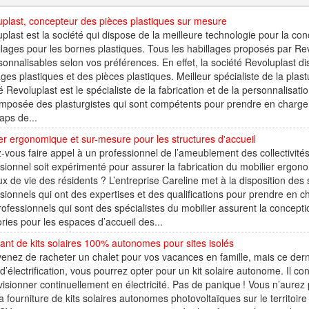
plast, concepteur des pièces plastiques sur mesure
plast est la société qui dispose de la meilleure technologie pour la co
llages pour les bornes plastiques. Tous les habillages proposés par Re
sonnalisables selon vos préférences. En effet, la société Revoluplast 
ages plastiques et des pièces plastiques. Meilleur spécialiste de la pla
é Revoluplast est le spécialiste de la fabrication et de la personnalisa
mposée des plasturgistes qui sont compétents pour prendre en charge l
laps de...
er ergonomique et sur-mesure pour les structures d'accueil
-vous faire appel à un professionnel de l’ameublement des collectivités
sionnel soit expérimenté pour assurer la fabrication du mobilier ergon
eux de vie des résidents ? L’entreprise Careline met à la disposition des s
sionnels qui ont des expertises et des qualifications pour prendre en 
ofessionnels qui sont des spécialistes du mobilier assurent la concepti
ries pour les espaces d’accueil des...
ant de kits solaires 100% autonomes pour sites isolés
enez de racheter un chalet pour vos vacances en famille, mais ce derni
 d’électrification, vous pourrez opter pour un kit solaire autonome. Il co
isionner continuellement en électricité. Pas de panique ! Vous n’aurez
a fourniture de kits solaires autonomes photovoltaïques sur le territoir