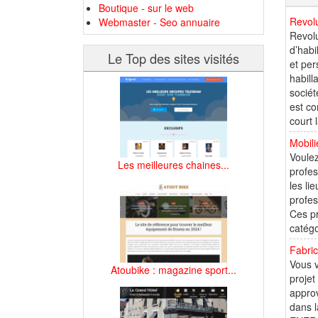
Boutique - sur le web
Revolu
Webmaster - Seo annuaire
Revolu
d’habi
Le Top des sites visités
et per
habill
sociét
est co
court 
Mobili
Voulez
Les meilleures chaines...
profes
les li
profes
Ces pr
catégo
Fabric
Vous v
Atoubike : magazine sport...
projet
approv
dans l