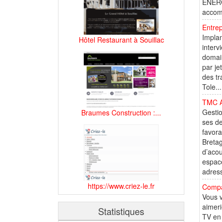
ENERGY
accomp
Entrep
Implan
Hôtel Restaurant à Souillac
interv
domain
par je
des tr
Tole...
TMC Ac
Gestio
Braumes Construction :...
ses de
favora
Bretag
d’acou
espace
adress
https://www.criez-le.fr
Compar
Vous v
aimeri
Statistiques
TV en 