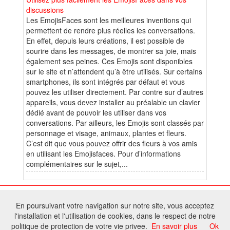
discussions
Les EmojisFaces sont les meilleures inventions qui
permettent de rendre plus réelles les conversations.
En effet, depuis leurs créations, il est possible de
sourire dans les messages, de montrer sa joie, mais
également ses peines. Ces Emojis sont disponibles
sur le site et n’attendent qu’à être utilisés. Sur certains
smartphones, ils sont intégrés par défaut et vous
pouvez les utiliser directement. Par contre sur d’autres
appareils, vous devez installer au préalable un clavier
dédié avant de pouvoir les utiliser dans vos
conversations. Par ailleurs, les Emojis sont classés par
personnage et visage, animaux, plantes et fleurs.
C’est dit que vous pouvez offrir des fleurs à vos amis
en utilisant les Emojisfaces. Pour d’informations
complémentaires sur le sujet,...
© 2026 W@T (Fork durable de Arfooo) | Accompagné par :
Robothumb
,
En poursuivant votre navigation sur notre site, vous acceptez
FontAwesome
l'installation et l'utilisation de cookies, dans le respect de notre
Tous droits réservés - Toute reproduction du contenu de ce site, même
politique de protection de votre vie privee.
En savoir plus
Ok
partielle, est interdite sans accord du propriétaire.