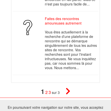
n'est pas toujours facile de...
Faites des rencontres
amoureuses autrement
Vous êtes actuellement à la
recherche d'une plateforme de
rencontre qui se démarque
singulièrement de tous les autres
sites de rencontre. Vos
recherches sont pour l'instant
infructueuses. Ne vous inquiétez
pas, car nous sommes là pour
vous. Nous mettons...
1
2
3
sur 3
© 2026 W@T (Fork durable de Arfooo) | Accompagné par :
Robothumb
,
En poursuivant votre navigation sur notre site, vous acceptez
FontAwesome