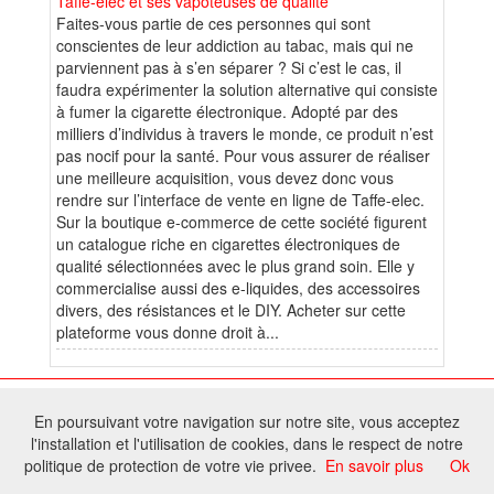
Taffe-elec et ses vapoteuses de qualité
Faites-vous partie de ces personnes qui sont
conscientes de leur addiction au tabac, mais qui ne
parviennent pas à s’en séparer ? Si c’est le cas, il
faudra expérimenter la solution alternative qui consiste
à fumer la cigarette électronique. Adopté par des
milliers d’individus à travers le monde, ce produit n’est
pas nocif pour la santé. Pour vous assurer de réaliser
une meilleure acquisition, vous devez donc vous
rendre sur l’interface de vente en ligne de Taffe-elec.
Sur la boutique e-commerce de cette société figurent
un catalogue riche en cigarettes électroniques de
qualité sélectionnées avec le plus grand soin. Elle y
commercialise aussi des e-liquides, des accessoires
divers, des résistances et le DIY. Acheter sur cette
plateforme vous donne droit à...
© 2026 W@T (Fork durable de Arfooo) | Accompagné par :
Robothumb
,
En poursuivant votre navigation sur notre site, vous acceptez
FontAwesome
l'installation et l'utilisation de cookies, dans le respect de notre
Tous droits réservés - Toute reproduction du contenu de ce site, même
politique de protection de votre vie privee.
En savoir plus
Ok
partielle, est interdite sans accord du propriétaire.