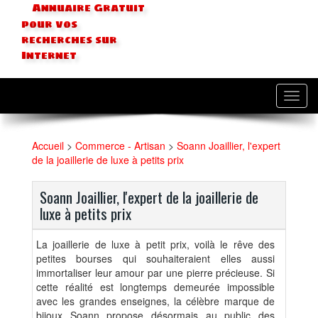
Annuaire Gratuit
pour vos
recherches sur
Internet
Toggl
navig
Accueil
>
Commerce - Artisan
>
Soann Joaillier, l'expert
de la joaillerie de luxe à petits prix
Soann Joaillier, l'expert de la joaillerie de
luxe à petits prix
La joaillerie de luxe à petit prix, voilà le rêve des
petites bourses qui souhaiteraient elles aussi
immortaliser leur amour par une pierre précieuse. Si
cette réalité est longtemps demeurée impossible
avec les grandes enseignes, la célèbre marque de
bijoux Soann propose désormais au public des