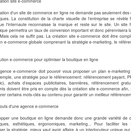
éation site e-commerce
éation d'un site de commerce en ligne ne demande pas seulement de
ques. La constitution de la charte visuelle de l'entreprise se révèle
ue l'internaute reconnaisse la marque et reste sur le site. Un site f
ique permettra un taux de conversion important et donc pérennisera l
 Mais cela ne suffit pas. La création site e-commerce doit être comp
on e-commerce globale comprenant la stratégie e-marketing, le référe
ution e-commerce pour optimiser la boutique en ligne
gence e-commerce doit pouvoir vous proposer un plan e-marketing
xemple, une stratégie pour le référencement: référencement payant, 
ic), achats d'espaces publicitaires, bannières, référencement gratui
ts doivent être pris en compte dès la création site e-commerce afin,
grer certains mots-clés au contenu pour garantir un meilleur référencem
touts d'une agence e-commerce
opper une boutique en ligne demande donc une grande variété de 
iques, esthétiques, ergonomiques, marketing... Pour faciliter les
ser la stratégie, mieux vaut avoir affaire à un interlocuteur unique qu