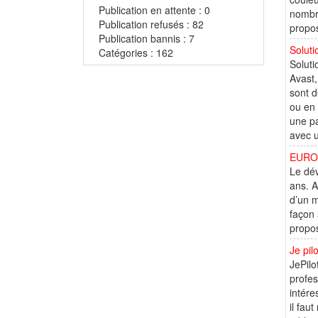
Publication en attente : 0
nombre
Publication refusés : 82
propos
Publication bannis : 7
Soluti
Catégories : 162
Soluti
Avast,
sont d
ou en 
une pa
avec u
EURO 
Le dév
ans. A
d’un m
façon 
propos
Je pil
JePilo
profes
intére
il fau