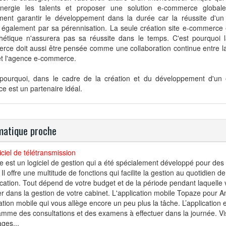
nergie les talents et proposer une solution e-commerce globale
ment garantir le développement dans la durée car la réussite d'u
 également par sa pérennisation. La seule création site e-commerc
thétique n'assurera pas sa réussite dans le temps. C'est pourquoi l
rce doit aussi être pensée comme une collaboration continue entre l
et l'agence e-commerce.
 pourquoi, dans le cadre de la création et du développement d'un
ce est un partenaire idéal.
atique proche
iciel de télétransmission
 est un logiciel de gestion qui a été spécialement développé pour des 
 Il offre une multitude de fonctions qui facilite la gestion au quotidien 
cation. Tout dépend de votre budget et de la période pendant laquelle v
r dans la gestion de votre cabinet. L'application mobile Topaze pour
ation mobile qui vous allège encore un peu plus la tâche. L’application e
mme des consultations et des examens à effectuer dans la journée. Visi
ges...