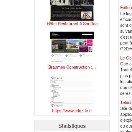
Éditeu
Le log
effica
Hôtel Restaurant à Souillac
sont 
suivan
c’est
peut f
G2Dév
Le Ge
Que ce
Braumes Construction :...
Toutef
plus p
les pl
que ce
serez 
Téléch
Site d
https://www.criez-le.fr
applic
d'expl
Statistiques
ou qua
couleu