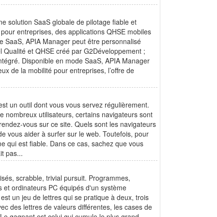
 solution SaaS globale de pilotage fiable et
té pour entreprises, des applications QHSE mobiles
e SaaS, APIA Manager peut être personnalisé
ciel Qualité et QHSE créé par G2Développement ;
 intégré. Disponible en mode SaaS, APIA Manager
x de la mobilité pour entreprises, l’offre de
est un outil dont vous vous servez régulièrement.
e nombreux utilisateurs, certains navigateurs sont
rendez-vous sur ce site. Quels sont les navigateurs
de vous aider à surfer sur le web. Toutefois, pour
me qui est fiable. Dans ce cas, sachez que vous
t pas...
isés, scrabble, trivial pursuit. Programmes,
tes et ordinateurs PC équipés d'un système
st un jeu de lettres qui se pratique à deux, trois
ec des lettres de valeurs différentes, les cases de
. Le gagnant est celui qui cumule le plus grand