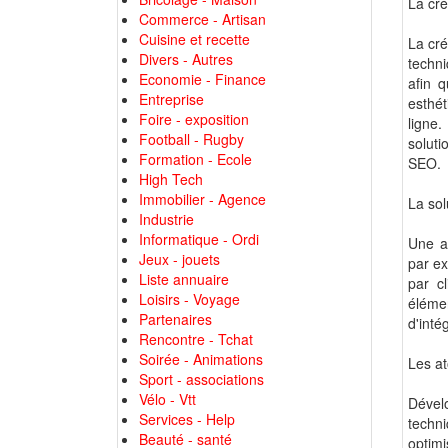
La cr
Commerce - Artisan
Cuisine et recette
La cr
Divers - Autres
techni
Economie - Finance
afin q
Entreprise
esthét
Foire - exposition
ligne.
Football - Rugby
soluti
Formation - Ecole
SEO.
High Tech
Immobilier - Agence
La sol
Industrie
Informatique - Ordi
Une a
Jeux - jouets
par e
Liste annuaire
par cl
Loisirs - Voyage
élémen
Partenaires
d'inté
Rencontre - Tchat
Soirée - Animations
Les a
Sport - associations
Vélo - Vtt
Dével
Services - Help
techn
Beauté - santé
optimi