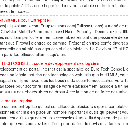
 de points à l’ issue de la partie. Jouez au scrabble contre l'ordinateu
ées : le mode...
on Antivirus pour Entreprise
ons|fullipsolutions.com|Fullipsolutions.com|Fullipsolutions} a mené de 
 Clavister, MobilityGuard mais aussi Halon Security : Découvrez les diff
es solutions particulièrement convenables en tant que passerelle de sé
tant que Firewall d'entrée de gamme. Présenté en trois config diverses,
sserelle de sûreté aux agences et sites lointains. Le Clavister E7 et E
n pare-feu efficace allant jusqu'à un...
TECH CONSEIL : société développement des logiciels
eloppement de portail internet est la spécialité de Euro Tech Conseil,
vec une idéale maîtrise des technologies web telle que le HTML5, vous
agasin en ligne, avec tous les besoins de sécurité nécessaires.Euro 
adaptée pour accroître l’image de votre établissement, associé à un h
e autant des photos libres de droits.Avec la montée en force des table
ote mon entreprise
te est une entreprise qui est constituée de plusieurs experts-comptabl
sionnels ont mis en place un nombre important d’outils qui peuvent vou
ssant est qu’il s’agit des outils accessibles à tous. Ils disposent de plu
t noter que vous pouvez les utiliser pour réaliser le devis et la facturation,