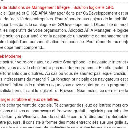
r de Solutions de Management Intégré - Solution logicielle GRC
iciel Qualité et QHSE APIA Manager édité par G2Développement est une
ce de l’activité des entreprises. Pour répondre aux enjeux de la mobili
disponibles dans le catalogue de G2Développement. Disponible en mod
t les impératifs de votre organisation. Adoptez APIA Manager, le logi
 une solution pour améliorer la gestion de un système de management
aire l’objet d’une personnalisation très poussée. Pour répondre aux enjeu
eloppement comprend...
ek Moderne
 soit sur votre ordinateur ou votre Smartphone, le navigateur internet 
ois, vous avez le choix entre pas mal de programmes. En effet, selon d
erformants que d’autres. Au cas où vous ne sauriez pas lequel choisir, 
us intéressants du marché ? La fonction principale des navigateurs est 
la soit fait sans le moindre risque, vous devez opter pour un program
satisfait en utilisant le logiciel Tor Browser. Néanmoins, ce dernier ne fai
arger scrabble et jeux de lettres.
e téléchargement de logiciels. Télécharger des jeux de lettres: mots cro
ations diffuses en shareware et freeware gratuit. Logiciels pour tablet
oitation type Windows. Jeu de scrabble contre l'ordinateur. Le Scrabble e
tre joueurs. Il consiste à former des mots entrecroisés sur une grille av
r de la grille permettant de multiplier la valeur des lettres ou des mots