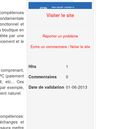
s compétences
Visiter le site
 fondamentale
onctionnel et
a boutique en
létée par une
Reporter un problème
ncement et le
Ecrire un commentaire / Noter le site
Hits
1
 comprenant,
PPC (paiement
Commentaires
0
t, etc... Ces
Date de validation
01-06-2013
 par exemple,
ent naturel.
compétences:
 échanges et
i saura mettre