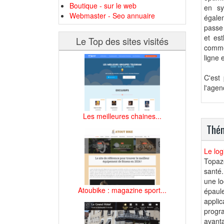
Boutique - sur le web
en sy
Webmaster - Seo annuaire
égale
passe
et es
Le Top des sites visités
comme
ligne 
C'est
l'agen
Les meilleures chaines...
Thém
Le log
Topaze
santé.
une lo
Atoubike : magazine sport...
épaule
applic
progra
avanta