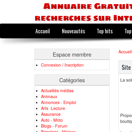
Annuaire Gratuit
recherches sur Int
Accueil
Nouveautés
Top hits
Top
Accueil
Espace membre
Connexion / Inscription
Sit
Catégories
La so
Actualités médias
Animaux
Annonces - Emploi
Arts -Lecture
Assurance
Propos
Auto - Moto
boutiq
Blogs - Forum
Bricolage - Maison