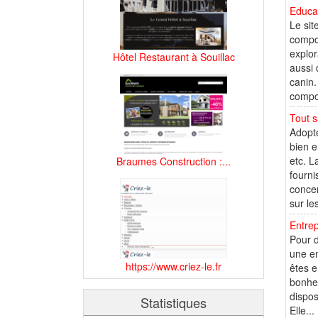
Educat
Le sit
compor
explo
Hôtel Restaurant à Souillac
aussi 
canin.
compor
Tout s
Adopté
bien e
etc. L
Braumes Construction :...
fourni
concer
sur les
Entrep
Pour d
une en
https://www.criez-le.fr
êtes e
bonheu
dispos
Statistiques
Elle...