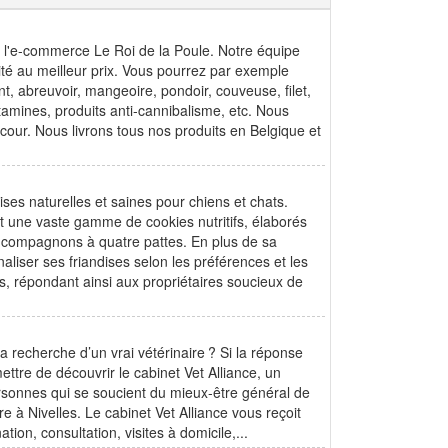
ur l'e-commerce Le Roi de la Poule. Notre équipe
ité au meilleur prix. Vous pourrez par exemple
nt, abreuvoir, mangeoire, pondoir, couveuse, filet,
tamines, produits anti-cannibalisme, etc. Nous
our. Nous livrons tous nos produits en Belgique et
es naturelles et saines pour chiens et chats.
nit une vaste gamme de cookies nutritifs, élaborés
s compagnons à quatre pattes. En plus de sa
ser ses friandises selon les préférences et les
, répondant ainsi aux propriétaires soucieux de
 recherche d’un vrai vétérinaire ? Si la réponse
ettre de découvrir le cabinet Vet Alliance, un
 personnes qui se soucient du mieux-être général de
e à Nivelles. Le cabinet Vet Alliance vous reçoit
on, consultation, visites à domicile,...