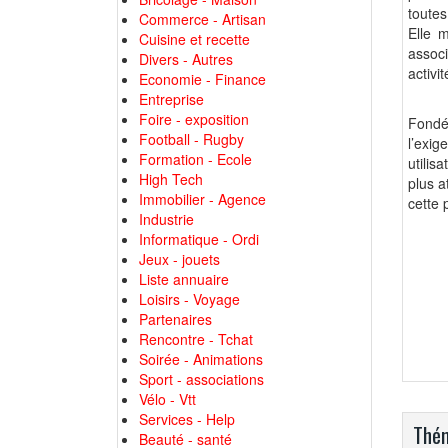
toutes
Commerce - Artisan
Elle 
Cuisine et recette
assoc
Divers - Autres
activit
Economie - Finance
Entreprise
Foire - exposition
Fondé 
Football - Rugby
l’exi
Formation - Ecole
utilis
High Tech
plus a
Immobilier - Agence
cette 
Industrie
Informatique - Ordi
Jeux - jouets
Liste annuaire
Loisirs - Voyage
Partenaires
Rencontre - Tchat
Soirée - Animations
Sport - associations
Vélo - Vtt
Services - Help
Thém
Beauté - santé