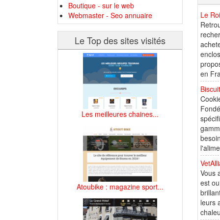
Boutique - sur le web
Le Roi
Webmaster - Seo annuaire
Retrou
recher
Le Top des sites visités
achete
enclos
propos
en Fr
Biscui
Cookie
Fondée
Les meilleures chaines...
spécif
gamme 
besoin
l'alim
VetAll
Vous a
est ou
Atoubike : magazine sport...
brilla
leurs 
chaleu