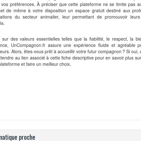
 vos préférences. À préciser que cette plateforme ne se limite pas a
met de même à votre disposition un espace gratuit destiné aux prof
iations du secteur animalier, leur permettant de promouvoir leurs
és.
sur des valeurs essentielles telles que la fiabilité, le respect, la bi
gence, UnCompagnon.fr assure une expérience fluide et agréable p
ateurs. Alors, êtes-vous prêt à accueillir votre futur compagnon ? Si oui
ttendre au lien associé à cette fiche descriptive pour en savoir plus sur
plateforme et faire un meilleur choix.
atique proche