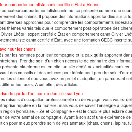
eur comportementaliste canin certifié d'État à Vienne
e educateurcomportementalistecanin.net se présente comme une source
tement des chiens. Il propose des informations approfondies sur la f
rant diverses approches pour comprendre les comportements indésirab
des thèmes variés tels que le comportement post-opératoire des chiens,
 Olivier Lhôte : expert certifié d'État en comportement canin Olivier Lh
tementaliste canin certifié d'État, avec une formation CECC inscrite sur
avoir sur les chiens
s par les hommes pour leur compagnie et la paix qu’ils apportent dans 
ntretenus. Prendre soin d’un chien nécessite de connaitre des inform
a présente plateforme est en effet un site dédié aux actualités canines. 
ssant des conseils et des astuces pour idéalement prendre soin d’eux e
ne les chiens et que vous avez un projet d’adoption, en parcourant cet
 différentes races. A cet effet, des articles...
rise de garde d’animaux à domicile sur Lyon
es raisons d’occupation professionnelle ou de voyage, vous voulez dé
treprise réputée en la matière, mais vous ne savez l’enseigne à laquell
n région lyonnaise, « Zé et Compagnie » est le choix le plus éclairé que
r de votre animal de compagnie. Ayant à son actif une expérience de pl
ition pour mieux prendre soin de vos animaux (chats, chiens, lapins, f