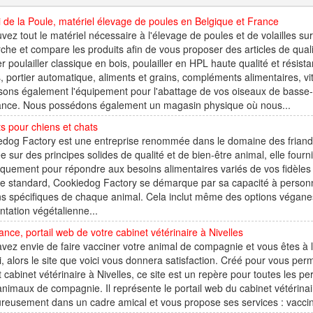
 de la Poule, matériel élevage de poules en Belgique et France
vez tout le matériel nécessaire à l'élevage de poules et de volailles s
che et compare les produits afin de vous proposer des articles de qual
r poulailler classique en bois, poulailler en HPL haute qualité et résista
, portier automatique, aliments et grains, compléments alimentaires, vi
ons également l'équipement pour l'abattage de vos oiseaux de basse-c
ance. Nous possédons également un magasin physique où nous...
ts pour chiens et chats
dog Factory est une entreprise renommée dans le domaine des friandis
 sur des principes solides de qualité et de bien-être animal, elle four
iquement pour répondre aux besoins alimentaires variés de vos fidèle
standard, Cookiedog Factory se démarque par sa capacité à personnali
s spécifiques de chaque animal. Cela inclut même des options véganes
entation végétalienne...
iance, portail web de votre cabinet vétérinaire à Nivelles
vez envie de faire vacciner votre animal de compagnie et vous êtes à la
i, alors le site que voici vous donnera satisfaction. Créé pour vous perm
nt cabinet vétérinaire à Nivelles, ce site est un repère pour toutes les
animaux de compagnie. Il représente le portail web du cabinet vétérinair
reusement dans un cadre amical et vous propose ses services : vaccinati