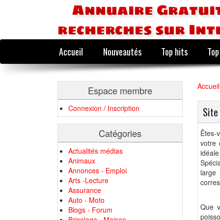
Annuaire Gratuit
recherches sur Int
Accueil
Nouveautés
Top hits
Top
Accueil
Espace membre
Connexion / Inscription
Site
Catégories
Êtes-
votre 
Actualités médias
idéal
Animaux
Spéci
Annonces - Emploi
large
Arts -Lecture
corres
Assurance
Auto - Moto
Que v
Blogs - Forum
poiss
Bricolage - Maison