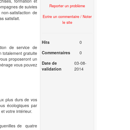
hisés, formation et
Reporter un problème
compagnes de suivies
non-satisfaction de
Ecrire un commentaire / Noter
s satisfait.
le site
Hits
0
tion de service de
Commentaires
0
n totalement gratuite
vous proposeront un
Date de
03-08-
u ménage vous pouvez
validation
2014
aux plus durs de vos
tous écologiques par
t votre intérieur.
 guenilles de quatre