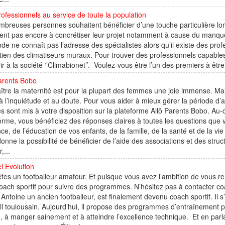
ofessionnels au service de toute la population
breuses personnes souhaitent bénéficier d’une touche particulière lors 
vent pas encore à concrétiser leur projet notamment à cause du manque
de ne connaît pas l’adresse des spécialistes alors qu’il existe des pro
etien des climatiseurs muraux. Pour trouver des professionnels capables 
ir à la société ‘’Climabionet’’. Voulez-vous être l’un des premiers à être
arents Bobo
tre la maternité est pour la plupart des femmes une joie immense. Mais
à l’inquiétude et au doute. Pour vous aider à mieux gérer la période d’
s sont mis à votre disposition sur la plateforme Allô Parents Bobo. Au-
orme, vous bénéficiez des réponses claires à toutes les questions que
nce, de l’éducation de vos enfants, de la famille, de la santé et de la v
onne la possibilité de bénéficier de l’aide des associations et des st
,...
l Evolution
tes un footballeur amateur. Et puisque vous avez l’ambition de vous renfo
oach sportif pour suivre des programmes. N’hésitez pas à contacter co
Antoine un ancien footballeur, est finalement devenu coach sportif. Il s
ll toulousain. Aujourd’hui, il propose des programmes d’entraînement pou
n, à manger sainement et à atteindre l’excellence technique. Et en pa