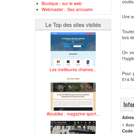
couleu
Boutique - sur le web
Webmaster - Seo annuaire
Une as
Le Top des sites visités
Toute
lors d
On vo
l'hygi
Les meilleures chaines...
Pour p
514-NR
Info
Atoubike : magazine sport...
Adres
1 Aven
Code 