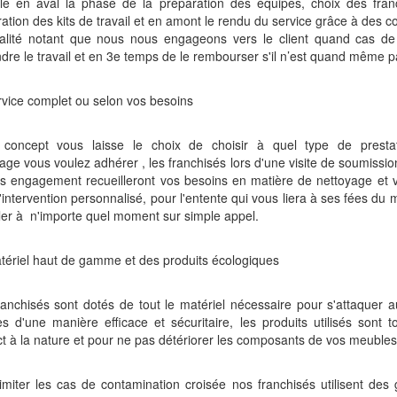
ôle en aval la phase de la préparation des équipes, choix des franc
ation des kits de travail et en amont le rendu du service grâce à des 
alité notant que nous nous engageons vers le client quand cas de 
dre le travail et en 3e temps de le rembourser s'il n’est quand même pa
vice complet ou selon vos besoins
 concept vous laisse le choix de choisir à quel type de presta
age vous voulez adhérer , les franchisés lors d'une visite de soumissio
ns engagement recueilleront vos besoins en matière de nettoyage et 
'intervention personnalisé, pour l'entente qui vous liera à ses fées d
ler à n'importe quel moment sur simple appel.
tériel haut de gamme et des produits écologiques
anchisés sont dotés de tout le matériel nécessaire pour s'attaquer 
s d'une manière efficace et sécuritaire, les produits utilisés sont 
t à la nature et pour ne pas détériorer les composants de vos meubles e
imiter les cas de contamination croisée nos franchisés utilisent des