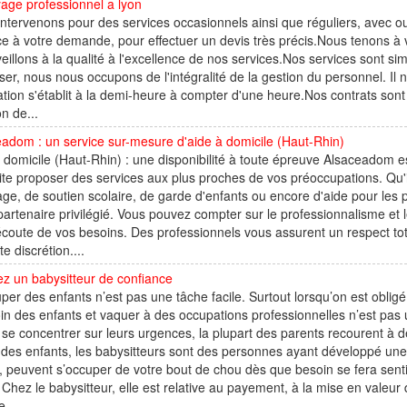
age professionnel a lyon
ntervenons pour des services occasionnels ainsi que réguliers, avec o
e à votre demande, pour effectuer un devis très précis.Nous tenons à v
eillons à la qualité à l'excellence de nos services.Nos services sont 
iser, nous nous occupons de l'intégralité de la gestion du personnel. Il n
ation s'établit à la demi-heure à compter d'une heure.Nos contrats son
on de...
adom : un service sur-mesure d'aide à domicile (Haut-Rhin)
 domicile (Haut-Rhin) : une disponibilité à toute épreuve Alsaceadom es
te proposer des services aux plus proches de vos préoccupations. Qu'
age, de soutien scolaire, de garde d'enfants ou encore d'aide pour l
partenaire privilégié. Vous pouvez compter sur le professionnalisme et le
'écoute de vos besoins. Des professionnels vous assurent un respect tota
te discrétion....
z un babysitteur de confiance
per des enfants n’est pas une tâche facile. Surtout lorsqu’on est obligé
oin des enfants et vaquer à des occupations professionnelles n’est pas u
se concentrer sur leurs urgences, la plupart des parents recourent à de
des enfants, les babysitteurs sont des personnes ayant développé une 
l, peuvent s’occuper de votre bout de chou dès que besoin se fera sentir. 
. Chez le babysitteur, elle est relative au payement, à la mise en valeur
e...