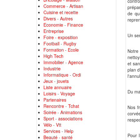
contr
Commerce - Artisan
prépar
Cuisine et recette
de qu
Divers - Autres
repren
Economie - Finance
Entreprise
Un ser
Foire - exposition
Football - Rugby
Formation - Ecole
Notre
High Tech
nettoy
Immobilier - Agence
et sa
Industrie
plan d
Informatique - Ordi
l'annu
Jeux - jouets
Liste annuaire
Du ma
Loisirs - Voyage
Partenaires
Rencontre - Tchat
Nos fr
Soirée - Animations
corvée
Sport - associations
respec
Vélo - Vtt
Services - Help
Pour l
Beauté - santé