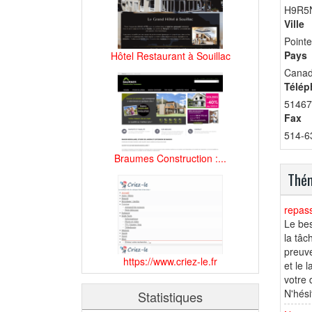
H9R5
Ville
Pointe
Pays
Hôtel Restaurant à Souillac
Cana
Télép
51467
Fax
514-6
Braumes Construction :...
Thém
repass
Le bes
la tâc
preuve
https://www.criez-le.fr
et le 
votre 
N'hési
Statistiques