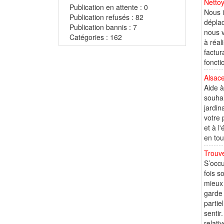
Nettoy
Publication en attente : 0
Nous i
Publication refusés : 82
déplac
Publication bannis : 7
nous v
Catégories : 162
à réal
factur
foncti
Alsace
Aide à
souhai
jardin
votre 
et à l
en tou
Trouve
S’occu
fois s
mieux 
garde 
partie
sentir
relativ