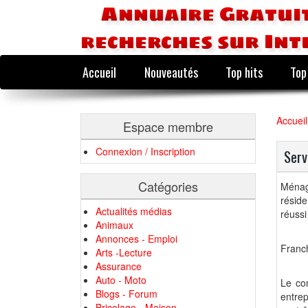
Annuaire Gratuit
recherches sur Int
Accueil
Nouveautés
Top hits
Top
Accueil
Espace membre
Connexion / Inscription
Serv
Catégories
Ménag
réside
Actualités médias
réussi
Animaux
Annonces - Emploi
Franc
Arts -Lecture
Assurance
Auto - Moto
Le co
Blogs - Forum
entre
Bricolage - Maison