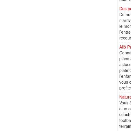
Des pr
De nom
n’arri
le mon
l’entr
recour
Allô P
Connaî
place 
astuce
platef
l’enfa
vous d
profiter
Nature
Vous ê
d’un c
coach 
footba
terrai