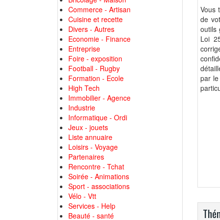
Commerce - Artisan
Vous t
Cuisine et recette
de vot
Divers - Autres
outils
Economie - Finance
Loi 2
Entreprise
corri
Foire - exposition
confid
Football - Rugby
détail
Formation - Ecole
par le
High Tech
partic
Immobilier - Agence
Industrie
Informatique - Ordi
Jeux - jouets
Liste annuaire
Loisirs - Voyage
Partenaires
Rencontre - Tchat
Soirée - Animations
Sport - associations
Vélo - Vtt
Services - Help
Thém
Beauté - santé