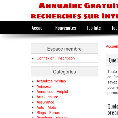
Annuaire Gratuit
recherches sur Int
Accueil
Nouveautés
Top hits
Top
Accueil
Espace membre
Connexion / Inscription
Quel
Catégories
Toute 
confor
Actualités médias
savez
Animaux
pour ê
Annonces - Emploi
permet
Arts -Lecture
Assurance
Quels
Auto - Moto
organ
Blogs - Forum
Bricolage - Maison