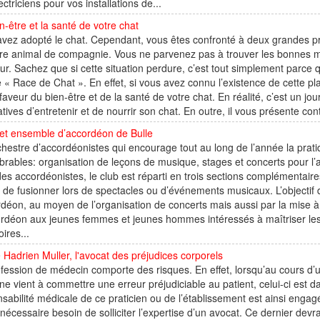
ectriciens pour vos installations de...
n-être et la santé de votre chat
vez adopté le chat. Cependant, vous êtes confronté à deux grandes prob
re animal de compagnie. Vous ne parvenez pas à trouver les bonnes m
r. Sachez que si cette situation perdure, c’est tout simplement parce 
e « Race de Chat ». En effet, si vous avez connu l’existence de cette pl
faveur du bien-être et de la santé de votre chat. En réalité, c’est un jo
atives d’entretenir et de nourrir son chat. En outre, il vous présente cont
 et ensemble d’accordéon de Bulle
hestre d’accordéonistes qui encourage tout au long de l’année la prat
rables: organisation de leçons de musique, stages et concerts pour l’an
des accordéonistes, le club est réparti en trois sections complémentaire
e fusionner lors de spectacles ou d’événements musicaux. L’objectif 
rdéon, au moyen de l’organisation de concerts mais aussi par la mise à 
ordéon aux jeunes femmes et jeunes hommes intéressés à maîtriser le
oires...
 Hadrien Muller, l'avocat des préjudices corporels
fession de médecin comporte des risques. En effet, lorsqu’au cours d’u
e vient à commettre une erreur préjudiciable au patient, celui-ci est d
sabilité médicale de ce praticien ou de l’établissement est ainsi enga
nécessaire besoin de solliciter l’expertise d’un avocat. Ce dernier de