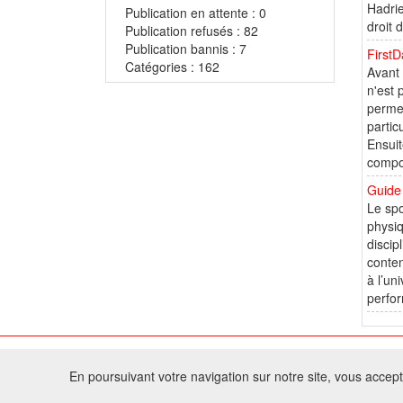
Hadrie
Publication en attente : 0
droit 
Publication refusés : 82
Publication bannis : 7
FirstD
Catégories : 162
Avant 
n'est 
permet
partic
Ensuit
compos
Guide 
Le spo
physiq
discip
conten
à l’un
perfor
© 2
En poursuivant votre navigation sur notre site, vous acceptez
Tous droits réservés 