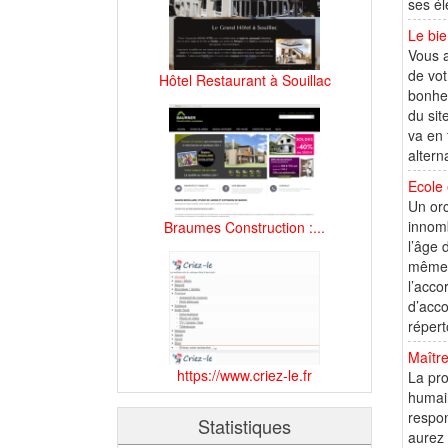
ses él
Le bie
Vous a
de vot
Hôtel Restaurant à Souillac
bonheu
du sit
va en 
altern
Ecole
Un orc
innomb
Braumes Construction :...
l’âge 
même d
l’acco
d’acc
répert
Maître
https://www.criez-le.fr
La pro
humain
respon
Statistiques
aurez 