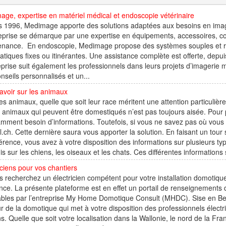
ge, expertise en matériel médical et endoscopie vétérinaire
 1996, Medimage apporte des solutions adaptées aux besoins en image
eprise se démarque par une expertise en équipements, accessoires, c
enance. En endoscopie, Medimage propose des systèmes souples et ri
atiques fixes ou itinérantes. Une assistance complète est offerte, depui
eprise suit également les professionnels dans leurs projets d’imagerie
nseils personnalisés et un...
avoir sur les animaux
es animaux, quelle que soit leur race méritent une attention particulièr
 animaux qui peuvent être domestiqués n’est pas toujours aisée. Pour 
amment besoin d’informations. Toutefois, si vous ne savez pas où vous 
.ch. Cette dernière saura vous apporter la solution. En faisant un tour su
érence, vous avez à votre disposition des informations sur plusieurs t
is sur les chiens, les oiseaux et les chats. Ces différentes informations so
iciens pour vos chantiers
s recherchez un électricien compétent pour votre installation domotique
nce. La présente plateforme est en effet un portail de renseignements q
ables par l’entreprise My Home Domotique Consult (MHDC). Sise en Be
r de la domotique qui met à votre disposition des professionnels élect
s. Quelle que soit votre localisation dans la Wallonie, le nord de la 