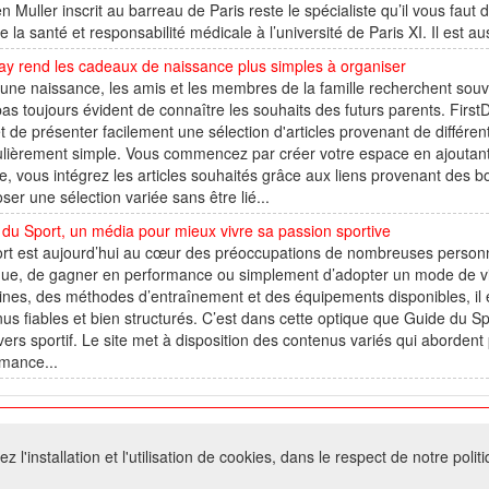
n Muller inscrit au barreau de Paris reste le spécialiste qu’il vous fau
de la santé et responsabilité médicale à l’université de Paris XI. Il est a
ay rend les cadeaux de naissance plus simples à organiser
une naissance, les amis et les membres de la famille recherchent souve
pas toujours évident de connaître les souhaits des futurs parents. First
 de présenter facilement une sélection d'articles provenant de différe
ulièrement simple. Vous commencez par créer votre espace en ajoutant
e, vous intégrez les articles souhaités grâce aux liens provenant des b
er une sélection variée sans être lié...
du Sport, un média pour mieux vivre sa passion sportive
rt est aujourd’hui au cœur des préoccupations de nombreuses personnes
ue, de gagner en performance ou simplement d’adopter un mode de vie 
lines, des méthodes d’entraînement et des équipements disponibles, il 
us fiables et bien structurés. C’est dans cette optique que Guide du 
ivers sportif. Le site met à disposition des contenus variés qui abordent
mance...
026 W@T (Fork durable de Arfooo) | Accompagné par :
Robothumb
,
FontAwes
 l'installation et l'utilisation de cookies, dans le respect de notre polit
- Toute reproduction du contenu de ce site, même partielle, est interdite sans a