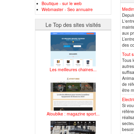
Boutique - sur le web
Medima
Webmaster - Seo annuaire
Depuis
L'entr
Le Top des sites visités
maint
aux pr
L’entr
des co
Tout s
Tous l
autres
Les meilleures chaines...
suffis
Animal
de réf
être m
Electr
Si vou
référe
Atoubike : magazine sport...
réalis
secteu
besoin