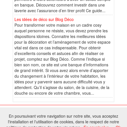
en banque. Découvrez comment investir dans une
laverie avec l’assurance d’en tirer profit Ce guide...
Les idées de déco sur Blog Déco
Pour transformer votre maison en un cadre cosy
auquel personne ne résiste, vous devez prendre les
dispositions idoines. Connaitre les meilleures idées
pour la décoration et l’aménagement de votre espace
vital est dans ce cas indispensable. Pour obtenir
d’excellents conseils et astuces afin de réaliser ce
projet, comptez sur Blog Déco. Comme l’indique si
bien son nom, ce site est une banque d’informations
de grand intérêt. Si vous avez alors envie d’apporter
du changement à l’intérieur de votre habitation, les
idées pour y parvenir sans aucune difficulté vous y
attendent. Qu’il s’agisse du salon, de la cuisine, de la
douche ou encore de votre chambre, vous...
© 2026 W@T (Fork durable de Arfooo) | Accompagné par :
Robothumb
,
En poursuivant votre navigation sur notre site, vous acceptez
FontAwesome
l'installation et l'utilisation de cookies, dans le respect de notre
Tous droits réservés - Toute reproduction du contenu de ce site, même