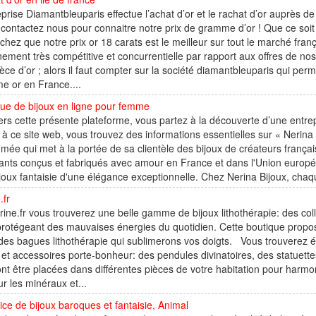
eprise Diamantbleuparis effectue l’achat d’or et le rachat d’or auprès de
 contactez nous pour connaitre notre prix de gramme d’or ! Que ce soit
achez que notre prix or 18 carats est le meilleur sur tout le marché frança
nement très compétitive et concurrentielle par rapport aux offres de n
èce d’or ; alors il faut compter sur la société diamantbleuparis qui perm
e or en France....
ue de bijoux en ligne pour femme
ers cette présente plateforme, vous partez à la découverte d’une entrep
à ce site web, vous trouvez des informations essentielles sur « Nerina 
ée qui met à la portée de sa clientèle des bijoux de créateurs françai
llants conçus et fabriqués avec amour en France et dans l'Union europée
joux fantaisie d'une élégance exceptionnelle. Chez Nerina Bijoux, chaqu
.fr
trine.fr vous trouverez une belle gamme de bijoux lithothérapie: des coll
rotégeant des mauvaises énergies du quotidien. Cette boutique propos
des bagues lithothérapie qui sublimerons vos doigts. Vous trouverez 
 et accessoires porte-bonheur: des pendules divinatoires, des statuett
nt être placées dans différentes pièces de votre habitation pour harm
ur les minéraux et...
ice de bijoux baroques et fantaisie, Animal