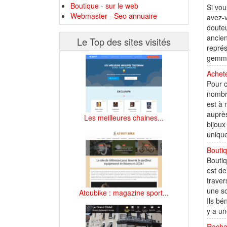
Boutique - sur le web
Si vou
Webmaster - Seo annuaire
avez-v
douteu
ancien
Le Top des sites visités
représ
gemme
Achete
Pour c
nombre
est à 
auprès
Les meilleures chaines...
bijoux
unique
Boutiq
Boutiq
est de
traver
une so
Atoubike : magazine sport...
Ils bé
y a un
Rachat