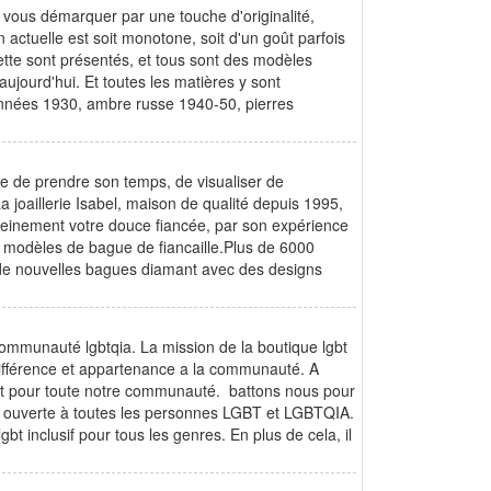
 vous démarquer par une touche d'originalité,
actuelle est soit monotone, soit d'un goût parfois
ette sont présentés, et tous sont des modèles
ujourd'hui. Et toutes les matières y sont
 années 1930, ambre russe 1940-50, pierres
ire de prendre son temps, de visualiser de
a joaillerie Isabel, maison de qualité depuis 1995,
leinement votre douce fiancée, par son expérience
 modèles de bague de fiancaille.Plus de 6000
t de nouvelles bagues diamant avec des designs
 communauté lgbtqia. La mission de la boutique lgbt
différence et appartenance a la communauté. A
gbt pour toute notre communauté. battons nous pour
t ouverte à toutes les personnes LGBT et LGBTQIA.
t inclusif pour tous les genres. En plus de cela, il