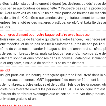
s êtes fashionista ou simplement élégant (e), désireux ou désireuse de
ous pensé aux boutons de manchette ? Peut-être pas car la production 
x. Alors allez voir ce site où plus de mille paries de boutons de manch
s, de la fin du XIXe siècle aux années vintage, furieusement tendance a
entées, les ancêtres des matières plastique, celluloïd et bakelite des
s, ors...
z un gros diamant pour votre bague solitaire avec Isabel.com
hoisir une bague de fiancaille qui plaira à votre fiancée, il est nécessa
ux modèles, et de ne pas hésiter à s'informer auprès de son joaillier.L
même de vous recommander la bague solitaire diamant qui satisfaira p
 de ses nombreux clients, mais surtout par son choix incomparable de
 diamant sont d'ailleurs proposés dans le nouveau catalogue, incluan
s et originaux, ainsi que de nombreux solitaires diamant...
ue lgbt
ue lgbt paris est une boutique française qui prone l'inclusivité dans la
 donner aux personnes LGBT l'opportunité de montrer fièrement leur 
s de nombreux articles uniques et de qualité, Tels que les drapeaux l
ciété plus tolérante envers les personnes LGBT. La boutique lgbt es
néficient de nombreux avantages que ce soit pour trouver des produits lgb
e livraison gratuite et un...
 d'or en ile de france