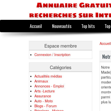
Annuaire Gratuit
recherches sur Int
Accueil
Nouveautés
Top hits
Top
Accueil
Espace membre
Connexion / Inscription
Notr
Catégories
Notre
Made|
Actualités médias
parti
Animaux
moder
Annonces - Emploi
orient
Arts -Lecture
montre
Assurance
parmi 
Auto - Moto
plus l
Blogs - Forum
Bricolage - Maison