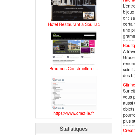
L’entr
bijoux
or ; s
certai
Hôtel Restaurant à Souillac
une pi
gramm
Boutiq
À trav
Grâce 
renomm
Braumes Construction :...
scinti
des bi
Citrine
Sur ci
vous p
aussi 
objets
https://www.criez-le.fr
pourro
plus s
Statistiques
Créatr