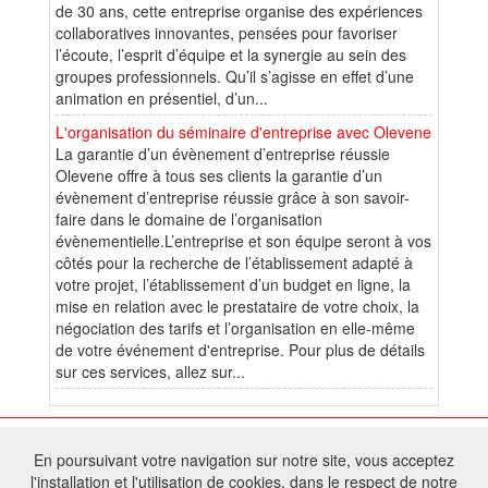
de 30 ans, cette entreprise organise des expériences
collaboratives innovantes, pensées pour favoriser
l’écoute, l’esprit d’équipe et la synergie au sein des
groupes professionnels. Qu’il s’agisse en effet d’une
animation en présentiel, d’un...
L'organisation du séminaire d'entreprise avec Olevene
La garantie d’un évènement d’entreprise réussie
Olevene offre à tous ses clients la garantie d’un
évènement d’entreprise réussie grâce à son savoir-
faire dans le domaine de l’organisation
évènementielle.L’entreprise et son équipe seront à vos
côtés pour la recherche de l’établissement adapté à
votre projet, l’établissement d’un budget en ligne, la
mise en relation avec le prestataire de votre choix, la
négociation des tarifs et l’organisation en elle-même
de votre événement d'entreprise. Pour plus de détails
sur ces services, allez sur...
© 2026 W@T (Fork durable de Arfooo) | Accompagné par :
Robothumb
,
En poursuivant votre navigation sur notre site, vous acceptez
FontAwesome
l'installation et l'utilisation de cookies, dans le respect de notre
Tous droits réservés - Toute reproduction du contenu de ce site, même