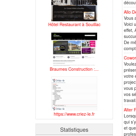
découv
Allo D
Vous a
Voici 
Hôtel Restaurant à Souillac
effet,
succur
De mêm
compta
Cowor
Voulez
Braumes Construction :...
présen
votre 
projec
vous p
vos sé
travail
Alter 
https://www.criez-le.fr
Lorsqu
qui s’
et que
Statistiques
profes