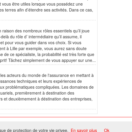
t vous être utiles lorsque vous possédez une
es terres afin d’étendre ses activités. Dans ce cas,
en raison des nombreux rôles essentiels qu’il joue
elà du rôle d’ intermédiaire qu’il assume, il
et pour vous guider dans vos choix. Si vous
ent à Lille par exemple, vous aurez sans doute
e de ce spécialiste, la probabilité est très forte que
sprit! Tâchez simplement de vous appuyer sur une...
 les acteurs du monde de l'assurance en mettant à
aissances techniques et leurs expériences de
s aux problématiques compliquées. Les domaines de
uariels, premièrement à destination des
rs et deuxièmement à déstination des entreprises,
ome
ique de protection de votre vie privee.
En savoir plus
Ok
ccord du propriétaire.