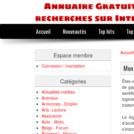
Annuaire Gratuit
recherches sur Int
Accueil
Nouveautés
Top hits
Top
Accueil
Espace membre
Connexion / Inscription
Mon 
Catégories
Êtes-v
de gag
Actualités médias
workf
Animaux
logici
Annonces - Emploi
traite
Arts -Lecture
Assurance
Le log
Auto - Moto
d’accé
Blogs - Forum
s’insc
Bricolage - Maison