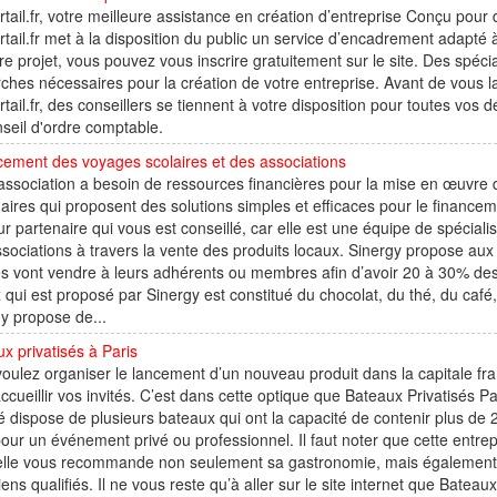
tail.fr, votre meilleure assistance en création d’entreprise Conçu pour
tail.fr met à la disposition du public un service d’encadrement adapté à d
re projet, vous pouvez vous inscrire gratuitement sur le site. Des spéci
hes nécessaires pour la création de votre entreprise. Avant de vous l
tail.fr, des conseillers se tiennent à votre disposition pour toutes vos
seil d'ordre comptable.
ement des voyages scolaires et des associations
association a besoin de ressources financières pour la mise en œuvre d
aires qui proposent des solutions simples et efficaces pour le financeme
ur partenaire qui vous est conseillé, car elle est une équipe de spécia
sociations à travers la vente des produits locaux. Sinergy propose aux
es vont vendre à leurs adhérents ou membres afin d’avoir 20 à 30% des
 qui est proposé par Sinergy est constitué du chocolat, du thé, du café,
y propose de...
x privatisés à Paris
oulez organiser le lancement d’un nouveau produit dans la capitale fran
ccueillir vos invités. C’est dans cette optique que Bateaux Privatisés P
é dispose de plusieurs bateaux qui ont la capacité de contenir plus de
pour un événement privé ou professionnel. Il faut noter que cette entr
 elle vous recommande non seulement sa gastronomie, mais également 
ens qualifiés. Il ne vous reste qu’à aller sur le site internet que Bateau