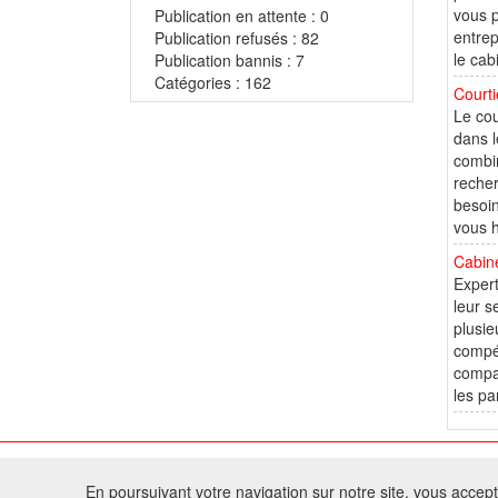
vous p
Publication en attente : 0
entrep
Publication refusés : 82
le cabi
Publication bannis : 7
Catégories : 162
Courti
Le cou
dans l
combin
recher
besoin
vous h
Cabine
Expert
leur s
plusie
compét
compag
les pa
© 2
En poursuivant votre navigation sur notre site, vous acceptez
Tous droits réservés 