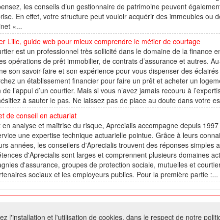
ensez, les conseils d’un gestionnaire de patrimoine peuvent égalemen
rise. En effet, votre structure peut vouloir acquérir des immeubles ou d
net «...
er Lille, guide web pour mieux comprendre le métier de courtage
rtier est un professionnel très sollicité dans le domaine de la finance 
es opérations de prêt immobilier, de contrats d’assurance et autres. Au-d
e son savoir-faire et son expérience pour vous dispenser des éclairés 
chez un établissement financier pour faire un prêt et acheter un logem
 de l’appui d’un courtier. Mais si vous n’avez jamais recouru à l’expertis
ésitiez à sauter le pas. Ne laissez pas de place au doute dans votre e
t de conseil en actuariat
 en analyse et maîtrise du risque, Aprecialis accompagne depuis 1997
ervice une expertise technique actuarielle pointue. Grâce à leurs conn
urs années, les conseilers d'Aprecialis trouvent des réponses simple
ences d'Aprecialis sont larges et comprennent plusieurs domaines act
nies d'assurance, groupes de protection sociale, mutuelles et courtie
rtenaires sociaux et les employeurs publics. Pour la première partie :...
026 W@T (Fork durable de Arfooo) | Accompagné par :
Robothumb
,
FontAwes
 l'installation et l'utilisation de cookies, dans le respect de notre polit
- Toute reproduction du contenu de ce site, même partielle, est interdite sans a