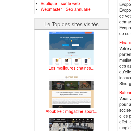
Boutique - sur le web
Evopor
Webmaster - Seo annuaire
Evopor
de vot
démarc
Le Top des sites visités
Evopor
de con
Financ
Votre 
parten
meille
des as
Les meilleures chaines...
qu’ell
locaux
Sinerg
Bateau
Vous v
pour a
sociét
Atoubike : magazine sport...
elles 
effet,
magici