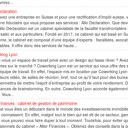
rirez...
eclaration
vez une entreprise en Suisse et pour une rectification d’impôt suisse, v
une fiduciaire qui vous propose ses services : Allo Declaration. Que dev
 Allo Déclaration est un cabinet spécialiste de la fiscalité transfrontaliè
sale) et aux particuliers. Fondé en 2017, ce cabinet qui est basé en 
e, le cabinet est composé d’une équipe d’experts : fiscalistes, avocats 
bles. Il offre donc des services de haute...
king Lyon
-vous un espace de travail privé avec un design qui fasse rêver ? Ave
tes sur le marché ? Coworking Lyon est un service qui vous offre des so
équipe de travail. En effet, l’espace mis en location par Coworking Lyo
teurs vidéo, de salles de réunion, bref, tout ce qu’il faut pour des b
ermettra de mettre l’esprit d’entreprise au profit de votre rendement. De
ances de brainstorming. En outre, Coworking Lyon accorde également 
. Vous...
Finances : cabinet de gestion de patrimoine
e vous êtes un débutant dans le monde des investissements immobilie
y connaissent. En effet, malgré tout le bien qui est dit de ce secteur, ga
 vous pouvez vous faire duper à tout moment. Toutefois, pour éviter qu
sionnels du cabinet « Alter Finances ». Obtenez des conseils dans la 