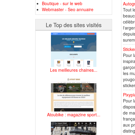
Boutique - sur le web
Autog
Webmaster - Seo annuaire
Tout l
beauc
célèbr
Le Top des sites visités
l'arge
depuis
sureme
Stick
Pour l
inspir
garçon
Les meilleures chaines...
les mu
yougou
sticke
Pixypi
Pour l
dispos
de mar
Atoubike : magazine sport...
frança
aux pr
distin