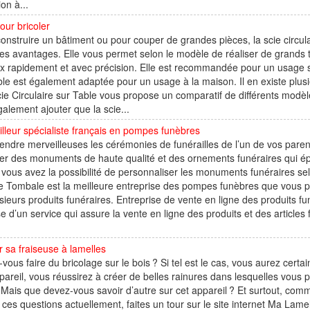
ion à...
our bricoler
onstruire un bâtiment ou pour couper de grandes pièces, la scie circula
es avantages. Elle vous permet selon le modèle de réaliser de grands t
x rapidement et avec précision. Elle est recommandée pour un usage sur
ble est également adaptée pour un usage à la maison. Il en existe plus
cie Circulaire sur Table vous propose un comparatif de différents modèle
galement ajouter que la scie...
lleur spécialiste français en pompes funèbres
endre merveilleuses les cérémonies de funérailles de l’un de vos paren
iser des monuments de haute qualité et des ornements funéraires qui é
 vous avez la possibilité de personnaliser les monuments funéraires se
 Tombale est la meilleure entreprise des pompes funèbres que vous po
sieurs produits funéraires. Entreprise de vente en ligne des produits 
e d’un service qui assure la vente en ligne des produits et des articles
r sa fraiseuse à lamelles
vous faire du bricolage sur le bois ? Si tel est le cas, vous aurez cert
pareil, vous réussirez à créer de belles rainures dans lesquelles vous p
. Mais que devez-vous savoir d’autre sur cet appareil ? Et surtout, com
 ces questions actuellement, faites un tour sur le site internet Ma Lame