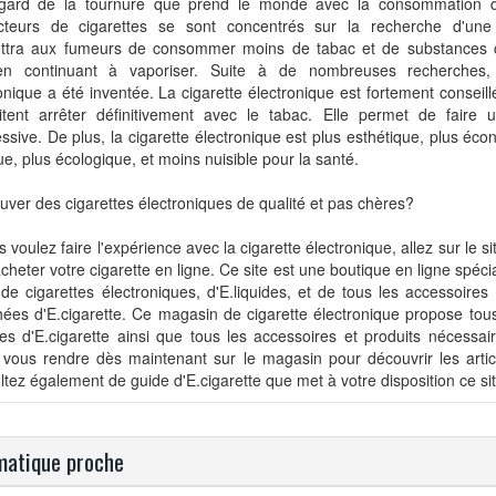
gard de la tournure que prend le monde avec la consommation d
cteurs de cigarettes se sont concentrés sur la recherche d'une 
ttra aux fumeurs de consommer moins de tabac et de substances 
en continuant à vaporiser. Suite à de nombreuses recherches, 
onique a été inventée. La cigarette électronique est fortement conseil
itent arrêter définitivement avec le tabac. Elle permet de faire u
ssive. De plus, la cigarette électronique est plus esthétique, plus éc
ue, plus écologique, et moins nuisible pour la santé.
uver des cigarettes électroniques de qualité et pas chères?
s voulez faire l'expérience avec la cigarette électronique, allez sur le si
cheter votre cigarette en ligne. Ce site est une boutique en ligne spéci
de cigarettes électroniques, d'E.liquides, et de tous les accessoires 
ées d'E.cigarette. Ce magasin de cigarette électronique propose tous
s d'E.cigarette ainsi que tous les accessoires et produits nécessair
 vous rendre dès maintenant sur le magasin pour découvrir les artic
tez également de guide d'E.cigarette que met à votre disposition ce sit
atique proche