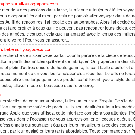
raphe sur all-autographes.com
e monde a des passions dans la vie, la mienne a toujours été les voya
oup d'opporunités qui m'ont permis de pouvoir aller voyager dans de
es.Au fil de rencontres, j'ai récolté des autographes. Alors j'ai décidé d
nt et faire profiter à ceux qui ne peuvent pas rencontrer leurs idoles, 
 des années, c'est pour cela que j'ai amassé avec le temps des millie
nt le votre ! Pour vous en assurer,...
ers bébé sur yougodeco.com
a recherche de sticker bebe parfait pour la parure de la pièce de leurs pe
ation à partir des articles qu’il vient de fabriquer. On y apercevra des st
s et plein d’autres encore de haute gamme, ils sont facile à coller et 
rs au moment où on veut les remplacer plus récentes. Le prix ne fera
deco offre une large gamme de produit sur différent type et style de st
r bébé, sticker mode et beaucoup d’autre encore,...
a
a protection de votre smartphone, faites un tour sur Pixypia. Ce site de
ition une gamme variée de produits. Ils sont destinés à tous les modè
que Apple que vous utilisez, cette interface comblera vos attentes. P
ise vous donne l’occasion de vous approvisionner en coques et étuis. Se
ofessionnels qui souhaitent équiper leurs travailleurs avec des coques
guent par leur qualité et leurs tarifs abordables. Toute commande sur P