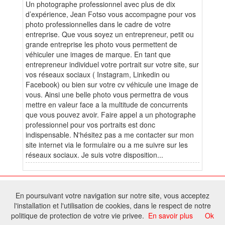
Un photographe professionnel avec plus de dix
d’expérience, Jean Fotso vous accompagne pour vos
photo professionnelles dans le cadre de votre
entreprise. Que vous soyez un entrepreneur, petit ou
grande entreprise les photo vous permettent de
véhiculer une images de marque. En tant que
entrepreneur individuel votre portrait sur votre site, sur
vos réseaux sociaux ( Instagram, Linkedin ou
Facebook) ou bien sur votre cv véhicule une image de
vous. Ainsi une belle photo vous permettra de vous
mettre en valeur face a la multitude de concurrents
que vous pouvez avoir. Faire appel a un photographe
professionnel pour vos portraits est donc
indispensable. N'hésitez pas a me contacter sur mon
site internet via le formulaire ou a me suivre sur les
réseaux sociaux. Je suis votre disposition...
© 2026 W@T (Fork durable de Arfooo) | Accompagné par :
Robothumb
,
En poursuivant votre navigation sur notre site, vous acceptez
FontAwesome
l'installation et l'utilisation de cookies, dans le respect de notre
Tous droits réservés - Toute reproduction du contenu de ce site, même
politique de protection de votre vie privee.
En savoir plus
Ok
partielle, est interdite sans accord du propriétaire.