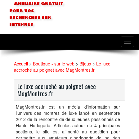
Annuaire Gratuit
pour vos
recherches sur
Internet
Toggl
navig
Accueil
>
Boutique - sur le web
>
Bijoux
>
Le luxe
accroché au poignet avec MagMontres.fr
Le luxe accroché au poignet avec
MagMontres.fr
MagMontres.fr est un média d'information sur
l'univers des montres de luxe lancé en septembre
2012 de la rencontre de deux jeunes passionnés de
Haute Horlogerie. Articulés autour de 4 principales
sections, le site est alimenté au quotidien pour
permettre aux amateurs d'horlogerie de ne rien