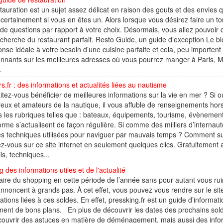
tauration est un sujet assez délicat en raison des gouts et des envies
certainement si vous en êtes un. Alors lorsque vous désirez faire un 
de questions par rapport à votre choix. Désormais, vous allez pouvoir cas
echerche du restaurant parfait. Resto Guide, un guide d’exception Le
onse idéale à votre besoin d’une cuisine parfaite et cela, peu importent
nnants sur les meilleures adresses où vous pourrez manger à Paris, Mars
.
s.fr : des informations et actualités liées au nautisme
tez-vous bénéficier de meilleures informations sur la vie en mer ? Si o
ux et amateurs de la nautique, il vous affuble de renseignements hors
s les rubriques telles que : bateaux, équipements, tourisme, évènements
orme s’actualisent de façon régulière. Si comme des milliers d’intern
es techniques utilisées pour naviguer par mauvais temps ? Comment sur
-vous sur ce site internet en seulement quelques clics. Gratuitement a
ls, techniques...
g des informations utiles et de l'actualité
aire du shopping en cette période de l’année sans pour autant vous rui
annoncent à grands pas. À cet effet, vous pouvez vous rendre sur le site
ations liées à ces soldes. En effet, pressking.fr est un guide d’informat
ent de bons plans. En plus de découvrir les dates des prochains solde
ouvrir des astuces en matière de déménagement, mais aussi des inform