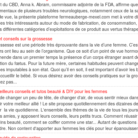
t du CBD, Anna k. Abram, commissaire adjointe de la FDA, affirme que
mentaux de plusieurs troubles neurologiques, notamment ceux de la saisi
de vue, la présente plateforme fermeauberge-mexel.com met à votre dis
cles très intéressants autour du mode de fabrication, de consommation
s différentes catégories d’exploitations de ce produit aux vertus thérape
et conseils sur la grossesse
ssesse est une période très éprouvante dans la vie d’une femme. C’e
s ont lieu au sein de l’organisme. Que ce soit d’un point de vue hormo
hende dans un premier temps la présence d’un corps étranger avant 
ution du fœtus. Pour la future mère, certaines habitudes peuvent chang
es imputables à son état. Quoi qu’il en soit, il est important d’avoir le
ccueillir le bébé. Si vous désirez avoir des conseils pratiques sur la g
tez pas...
illeurs conseils et tutos beauté & DIY pour les femmes
de changer un peu de tête, de changer d'air, de vous sentir mieux dans
r votre meilleur allié ! Le site propose quotidiennement des dizaines d
ter la vie quotidienne. L'ensemble des thèmes de la vie de tous les jou
 amies, y apposent leurs conseils, leurs petits trucs. Comment réussi
ins beauté, comment se coiffer comme une star... Autant de questions 
re. Non content d'apporter aux femmes les clés pour leur épanouissem
guide de restauration