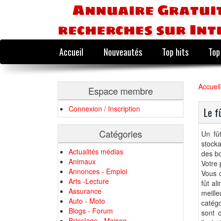
Annuaire Gratuit
recherches sur Int
Accueil
Nouveautés
Top hits
Top
Accueil
Espace membre
Connexion / Inscription
Le f
Catégories
Un fût
stocka
Actualités médias
des bo
Animaux
Votre 
Annonces - Emploi
Vous o
Arts -Lecture
fût al
Assurance
meille
Auto - Moto
catégo
Blogs - Forum
sont 
Bricolage - Maison