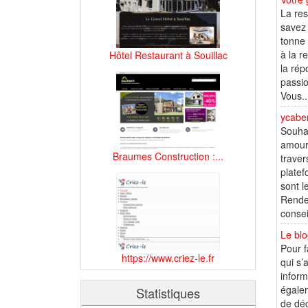
La res
savez 
tonne 
à la r
Hôtel Restaurant à Souillac
la rép
passio
Vous..
ycaber
Souhai
amoure
Braumes Construction :...
traver
platef
sont l
Rendez
consei
Le blo
Pour f
https://www.criez-le.fr
qui s’
inform
égalem
Statistiques
de déc