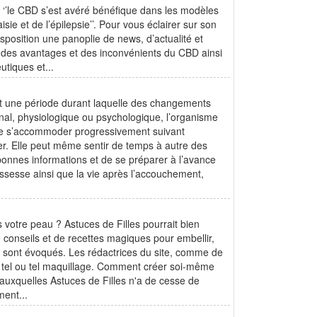
 ‘’le CBD s’est avéré bénéfique dans les modèles
e et de l’épilepsie’’. Pour vous éclairer sur son
position une panoplie de news, d’actualité et
, des avantages et des inconvénients du CBD ainsi
utiques et...
st une période durant laquelle des changements
nal, physiologique ou psychologique, l’organisme
de s’accommoder progressivement suivant
er. Elle peut même sentir de temps à autre des
s bonnes informations et de se préparer à l’avance
rossesse ainsi que la vie après l’accouchement,
 votre peau ? Astuces de Filles pourrait bien
e conseils et de recettes magiques pour embellir,
rs sont évoqués. Les rédactrices du site, comme de
r tel ou tel maquillage. Comment créer soi-même
auxquelles Astuces de Filles n'a de cesse de
ent...