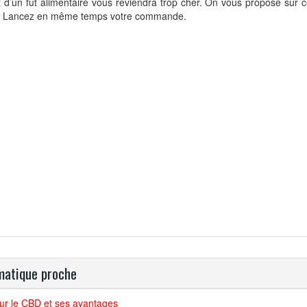
t d’un fût alimentaire vous reviendra trop cher. On vous propose sur c
t. Lancez en même temps votre commande.
atique proche
ur le CBD et ses avantages