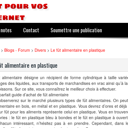
 pour vos
ernet
 notes
Contact
Soumettre une publication
>
Blogs - Forum
>
Divers
>
Le fût alimentaire en plastique
ût alimentaire en plastique
 alimentaire désigne un récipient de forme cylindrique à taille variée
ges des liquides, aux transports de marchandises en vrac ainsi qu’à la
issons. Sur ce site, vous connaîtrez le meilleur choix à effectuer.
parfait guide d’achat de fût alimentaire
bserverez sur le marché plusieurs types de fût alimentaires. On peu
imentaire en bois, en métal et en plastique. Vous devrez d’ores et déjà
ur fût pour les aliments représente celui en plastique. Vous en trouve
ries : le fût en plastique bleu à bondes et le fût en plastique à ouvertu
chacun intéressant, n’hésitez pas à en prendre. Cependant, dans l