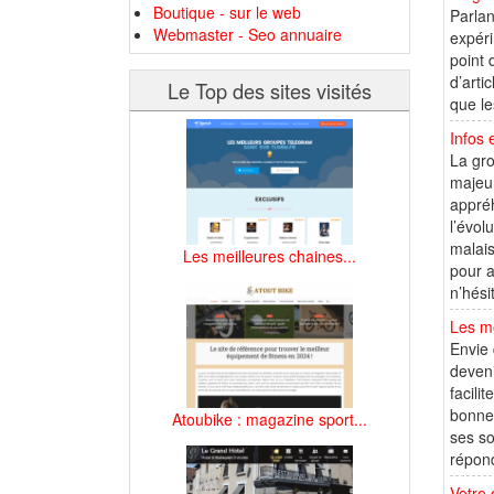
Boutique - sur le web
Parlan
Webmaster - Seo annuaire
expéri
point 
d’arti
Le Top des sites visités
que le
Infos 
La gro
majeur
appré
l’évol
malais
Les meilleures chaines...
pour a
n’hési
Les me
Envie 
deveni
facili
bonnes
Atoubike : magazine sport...
ses so
répond
Votre 