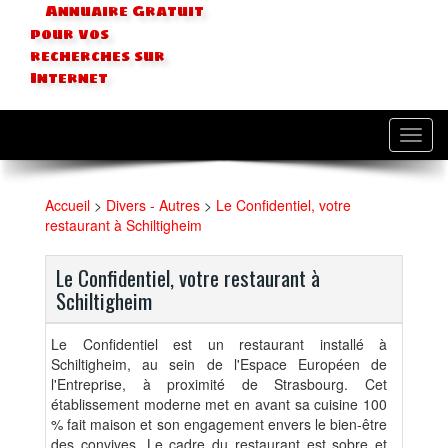
Annuaire Gratuit
pour vos
recherches sur
Internet
Toggl
navig
Accueil
>
Divers - Autres
>
Le Confidentiel, votre
restaurant à Schiltigheim
Le Confidentiel, votre restaurant à
Schiltigheim
Le Confidentiel est un restaurant installé à
Schiltigheim, au sein de l'Espace Européen de
l'Entreprise, à proximité de Strasbourg. Cet
établissement moderne met en avant sa cuisine 100
% fait maison et son engagement envers le bien-être
des convives. Le cadre du restaurant est sobre et