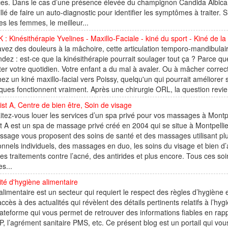
ces. Dans le cas d’une présence élevée du champignon Candida Albican
llé de faire un auto-diagnostic pour identifier les symptômes à traiter. S
iles les femmes, le meilleur...
: Kinésithérapie Yvelines - Maxillo-Faciale - kiné du sport - Kiné de la
vez des douleurs à la mâchoire, cette articulation temporo-mandibulair
ez : est-ce que la kinésithérapie pourrait soulager tout ça ? Parce 
er votre quotidien. Votre enfant a du mal à avaler. Ou à mâcher corre
ez un kiné maxillo-facial vers Poissy, quelqu'un qui pourrait améliorer 
ques fonctionnent vraiment. Après une chirurgie ORL, la question revient 
ist A, Centre de bien être, Soin de visage
tez-vous louer les services d’un spa privé pour vos massages à Montpe
it A est un spa de massage privé créé en 2004 qui se situe à Montpellie
sage vous proposent des soins de santé et des massages utilisant pl
ionnels individuels, des massages en duo, les soins du visage et bien 
es traitements contre l’acné, des antirides et plus encore. Tous ces so
s...
ité d'hygiène alimentaire
alimentaire est un secteur qui requiert le respect des règles d’hygièn
accès à des actualités qui révèlent des détails pertinents relatifs à l’hyg
ateforme qui vous permet de retrouver des informations fiables en rapp
 l’agrément sanitaire PMS, etc. Ce présent blog est un portail qui vo