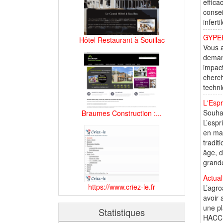
effica
consei
infert
GYPEK 
Hôtel Restaurant à Souillac
Vous a
demand
impact
cherch
techni
L'Espr
Souhai
Braumes Construction :...
L’espr
en mas
tradit
âge, d
grande
Actual
https://www.criez-le.fr
L’agro
avoir 
une pl
Statistiques
HACCP,