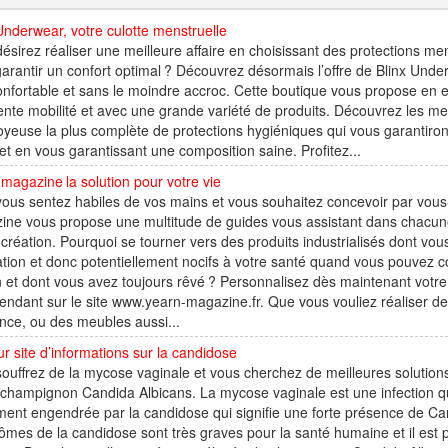
Underwear, votre culotte menstruelle
ésirez réaliser une meilleure affaire en choisissant des protections me
arantir un confort optimal ? Découvrez désormais l’offre de Blinx Unde
onfortable et sans le moindre accroc. Cette boutique vous propose en ef
ente mobilité et avec une grande variété de produits. Découvrez les mei
yeuse la plus complète de protections hygiéniques qui vous garantiront
et en vous garantissant une composition saine. Profitez...
magazine la solution pour votre vie
ous sentez habiles de vos mains et vous souhaitez concevoir par vous
ine vous propose une multitude de guides vous assistant dans chacun
 création. Pourquoi se tourner vers des produits industrialisés dont vo
ation et donc potentiellement nocifs à votre santé quand vous pouvez 
 et dont vous avez toujours rêvé ? Personnalisez dès maintenant votre 
endant sur le site www.yearn-magazine.fr. Que vous vouliez réaliser de
nce, ou des meubles aussi...
ur site d’informations sur la candidose
ouffrez de la mycose vaginale et vous cherchez de meilleures solutions
 champignon Candida Albicans. La mycose vaginale est une infection qu
ent engendrée par la candidose qui signifie une forte présence de Ca
mes de la candidose sont très graves pour la santé humaine et il est 