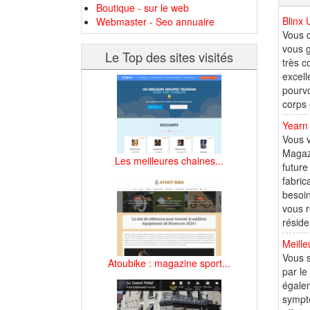
Boutique - sur le web
Blinx 
Webmaster - Seo annuaire
Vous d
vous g
Le Top des sites visités
très c
excell
pourvo
corps 
Yearn 
Vous v
Magaz
Les meilleures chaines...
future
fabric
besoin
vous r
réside
Meille
Vous s
Atoubike : magazine sport...
par le
égalem
symptô