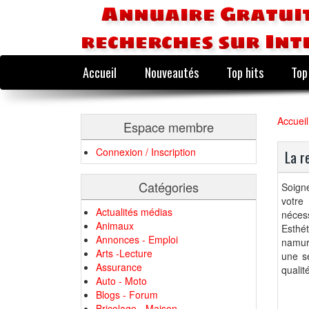
Annuaire Gratuit
recherches sur Int
Accueil
Nouveautés
Top hits
Top
Accueil
Espace membre
Connexion / Inscription
La r
Catégories
Soigne
votre
Actualités médias
néces
Animaux
Esthé
Annonces - Emploi
namuro
Arts -Lecture
une sé
Assurance
qualit
Auto - Moto
Blogs - Forum
Bricolage - Maison