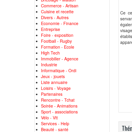
Commerce - Artisan
Cuisine et recette
Ce ce
Divers - Autres
serva
Economie - Finance
égale
Entreprise
visage
Foire - exposition
établi
Football - Rugby
appare
Formation - Ecole
High Tech
Immobilier - Agence
Industrie
Informatique - Ordi
Jeux - jouets
Liste annuaire
Loisirs - Voyage
Partenaires
Rencontre - Tchat
Soirée - Animations
Sport - associations
Vélo - Vtt
Services - Help
Thém
Beauté - santé