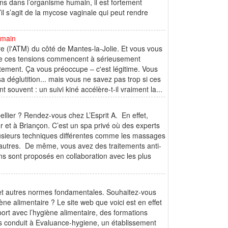
s dans l’organisme humain, il est fortement
’il s’agit de la mycose vaginale qui peut rendre
 main
e (l'ATM) du côté de Mantes-la-Jolie. Et vous vous
que ces tensions commencent à sérieusement
ctement. Ça vous préoccupe – c'est légitime. Vous
sa déglutition... mais vous ne savez pas trop si ces
souvent : un suivi kiné accélère-t-il vraiment la...
llier ? Rendez-vous chez L’Esprit A. En effet,
r et à Briançon. C’est un spa privé où des experts
usieurs techniques différentes comme les massages
d’autres. De même, vous avez des traitements anti-
ins sont proposés en collaboration avec les plus
e et autres normes fondamentales. Souhaitez-vous
iène alimentaire ? Le site web que voici est en effet
ort avec l’hygiène alimentaire, des formations
us conduit à Evaluance-hygiene, un établissement