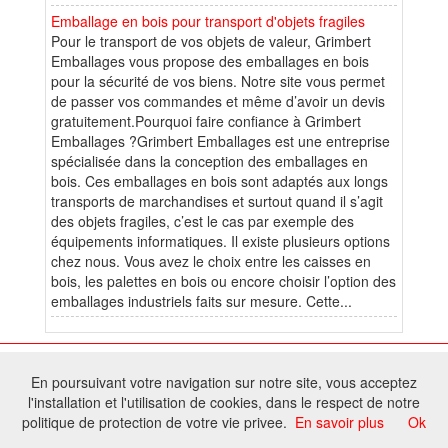
Emballage en bois pour transport d'objets fragiles
Pour le transport de vos objets de valeur, Grimbert
Emballages vous propose des emballages en bois
pour la sécurité de vos biens. Notre site vous permet
de passer vos commandes et même d’avoir un devis
gratuitement.Pourquoi faire confiance à Grimbert
Emballages ?Grimbert Emballages est une entreprise
spécialisée dans la conception des emballages en
bois. Ces emballages en bois sont adaptés aux longs
transports de marchandises et surtout quand il s’agit
des objets fragiles, c’est le cas par exemple des
équipements informatiques. Il existe plusieurs options
chez nous. Vous avez le choix entre les caisses en
bois, les palettes en bois ou encore choisir l’option des
emballages industriels faits sur mesure. Cette...
© 2026 W@T (Fork durable de Arfooo) | Accompagné par :
Robothumb
,
En poursuivant votre navigation sur notre site, vous acceptez
FontAwesome
l'installation et l'utilisation de cookies, dans le respect de notre
Tous droits réservés - Toute reproduction du contenu de ce site, même
politique de protection de votre vie privee.
En savoir plus
Ok
partielle, est interdite sans accord du propriétaire.