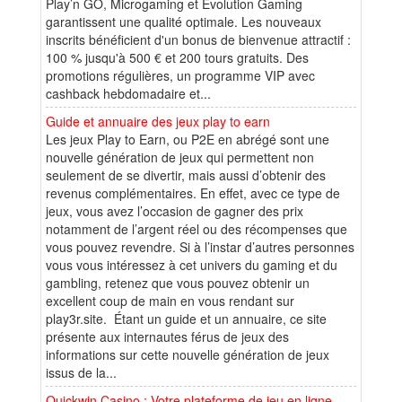
Play’n GO, Microgaming et Evolution Gaming
garantissent une qualité optimale. Les nouveaux
inscrits bénéficient d'un bonus de bienvenue attractif :
100 % jusqu'à 500 € et 200 tours gratuits. Des
promotions régulières, un programme VIP avec
cashback hebdomadaire et...
Guide et annuaire des jeux play to earn
Les jeux Play to Earn, ou P2E en abrégé sont une
nouvelle génération de jeux qui permettent non
seulement de se divertir, mais aussi d’obtenir des
revenus complémentaires. En effet, avec ce type de
jeux, vous avez l’occasion de gagner des prix
notamment de l’argent réel ou des récompenses que
vous pouvez revendre. Si à l’instar d’autres personnes
vous vous intéressez à cet univers du gaming et du
gambling, retenez que vous pouvez obtenir un
excellent coup de main en vous rendant sur
play3r.site. Étant un guide et un annuaire, ce site
présente aux internautes férus de jeux des
informations sur cette nouvelle génération de jeux
issus de la...
Quickwin Casino : Votre plateforme de jeu en ligne