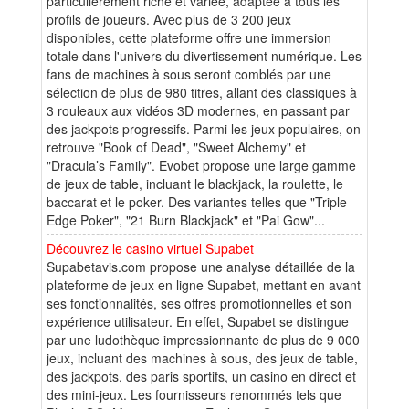
particulièrement riche et variée, adaptée à tous les
profils de joueurs. Avec plus de 3 200 jeux
disponibles, cette plateforme offre une immersion
totale dans l'univers du divertissement numérique. Les
fans de machines à sous seront comblés par une
sélection de plus de 980 titres, allant des classiques à
3 rouleaux aux vidéos 3D modernes, en passant par
des jackpots progressifs. Parmi les jeux populaires, on
retrouve "Book of Dead", "Sweet Alchemy" et
"Dracula’s Family". Evobet propose une large gamme
de jeux de table, incluant le blackjack, la roulette, le
baccarat et le poker. Des variantes telles que "Triple
Edge Poker", "21 Burn Blackjack" et "Pai Gow"...
Découvrez le casino virtuel Supabet
Supabetavis.com propose une analyse détaillée de la
plateforme de jeux en ligne Supabet, mettant en avant
ses fonctionnalités, ses offres promotionnelles et son
expérience utilisateur. En effet, Supabet se distingue
par une ludothèque impressionnante de plus de 9 000
jeux, incluant des machines à sous, des jeux de table,
des jackpots, des paris sportifs, un casino en direct et
des mini-jeux. Les fournisseurs renommés tels que