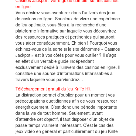
Casinos Jackpot : votre guide complet sur les casinos
en ligne
Vous désirez vous aventurer dans l’univers des jeux
de casinos en ligne. Soucieux de vivre une expérience
de jeu optimale, vous êtes à la recherche d’une
plateforme informative sur laquelle vous découvrirez
des ressources pratiques et pertinentes qui sauront
vous aider conséquemment. Eh bien ! Pourquoi vous
échinez-vous de la sorte si le site dénommé « Casinos
Jackpot » est à vos côtés pour vous outiller ? Il s’agit
en effet d’un véritable guide indépendant
exclusivement dédié à l’univers des casinos en ligne. Il
constitue une source d’informations intarissables à
travers laquelle vous parviendrez...
Téléchargement gratuit du jeu Knife Hit
La distraction permet d’oublier pour un moment vos
préoccupations quotidiennes afin de vous ressourcer
énergétiquement. C’est donc une période importante
dans la vie de tout homme. Seulement, avant
d’atteindre cet objectif, il faut disposer d’un objet de
passe-temps vraiment intéressant. C’est le cas des
jeux vidéo en général et particulièrement du jeu Knife