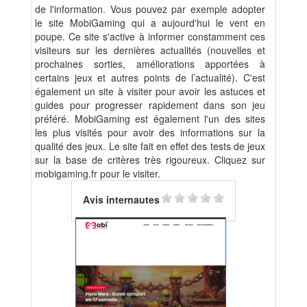
de l'information. Vous pouvez par exemple adopter
le site MobiGaming qui a aujourd'hui le vent en
poupe. Ce site s'active à informer constamment ces
visiteurs sur les dernières actualités (nouvelles et
prochaines sorties, améliorations apportées à
certains jeux et autres points de l’actualité). C'est
également un site à visiter pour avoir les astuces et
guides pour progresser rapidement dans son jeu
préféré. MobiGaming est également l'un des sites
les plus visités pour avoir des informations sur la
qualité des jeux. Le site fait en effet des tests de jeux
sur la base de critères très rigoureux. Cliquez sur
mobigaming.fr pour le visiter.
Avis internautes