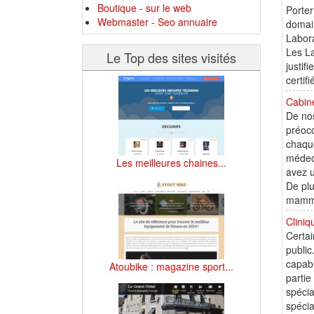
Boutique - sur le web
Porter
Webmaster - Seo annuaire
domain
Labora
Les La
Le Top des sites visités
justif
certif
Cabine
De nos
préocc
chaque
médeci
Les meilleures chaines...
avez u
De plu
mamma
Cliniq
Certai
public
capabl
Atoubike : magazine sport...
partie
spécia
spécia