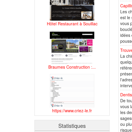
Capill
Les ch
est le
vous p
Hôtel Restaurant à Souillac
bouclé
idées 
pousse
Trouve
La chi
quelqu
Braumes Construction :...
référe
présen
l'adre
interv
Dentis
De tou
vous l
https://www.criez-le.fr
les de
sagess
ou plu
Statistiques
risque