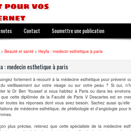
 pour vos
ernet
 notes
Contact
Soumettre une publication
>
Beauté et santé
>
Heyfa : medecin esthetique à paris
a : medecin esthetique à paris
ongez fortement à recourir à la médecine esthétique pour prévenir ou
s du vieillissement sur votre visage ou sur votre peau ? Si oui, n’
cter le Dr Ben Youssef si vous habitez à Paris ou dans les environ
r que cette diplômée de la Faculté de Paris V Descartes est en me
ter toutes les réponses dont vous avez besoin. Sachez aussi qu’ell
tations de médecine esthétique, de phlébologie et d’angiologie pour 
ommes.
çon plus précise, retenez que cette spécialiste de la médecine est