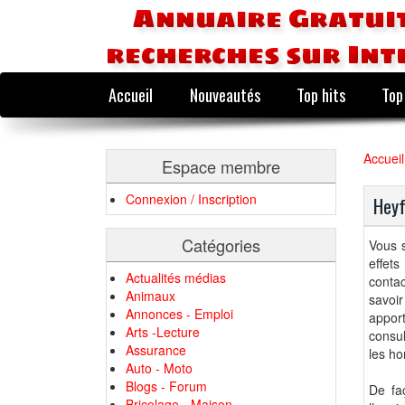
Annuaire Gratuit
recherches sur Int
Accueil
Nouveautés
Top hits
Top
Accueil
Espace membre
Connexion / Inscription
Heyf
Catégories
Vous s
effet
Actualités médias
conta
Animaux
savoi
Annonces - Emploi
appor
Arts -Lecture
consul
Assurance
les h
Auto - Moto
Blogs - Forum
De fa
Bricolage - Maison