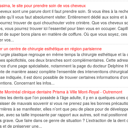
issima, le site pour prendre soin de vos cheveux
eveux sont une parure dont il faut prendre soin. Si vous êtes à la reche
 site qu’il vous faut absolument visiter. Entièrement dédié aux soins et à
ourrez trouver de quoi chouchouter votre crinière. Que vos cheveux soi
s, vous pourrez trouver ici l’essentiel pour bien vous en occuper. Capil
et de super bons plans en matière de coiffure. Où que vous soyez, ces 
r vos...
r un centre de chirurgie esthétique en région parisienne
rurgie plastique regroupe en même temps la chirurgie esthétique et la 
es spécificités, ces deux branches sont complémentaires. Cette adres
nce d'une page spécialisée, notamment la page du docteur Delphine H
te de manière assez complète l'ensemble des interventions chirurgica
sse indiquée, il est donc possible de trouver certaines informations d'o
entions. Concernant les infos...
te Montréal clinique dentaire Prisma à Ville Mont-Royal - Outremont
tes les dents que l’on possède à l’âge adulte, il y en a quelques-unes
aisser de mauvais souvenir si vous ne prenez pas les bonnes précautions
rnières à se manifester, elles n’ont que peu de place pour de dévelop
e, avec sa taille imposante par rapport aux autres, soit mal positionné
s grave. Que faire dans ce genre de situation ? L’extraction de la dent
s et de préserver une...