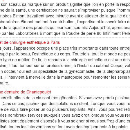
 son sceau, sa marque sur un produit signifie que l’on en porte la respo
e de la santé, une certification ne saurait s’improviser puisque l’homm
toires Bimont travaillent avec minutie avant d’attester de la qualité d’u
boratoires Bimont mettent à contribution, l’expertise et le savoir-faire 
ier de la qualité des produits qui leur sont soumis. Aujourd’hui, après ana
ié par les Laboratoires Bimont que la Poudre de perle 90 Infiniment Perle
t de chirurgie esthétique à Paris
 jours, l’apparence occupe une place très importante dans toute entre
upé par le beau, l’esthétique du corps. Toutefois, tout le monde ne 
 type de métier. De là, le recours à la chirurgie esthétique est une des
ne, il faut tomber sur un professionnel, à l’instar du cabinet Ccepo, vot
n docteur qui est un spécialiste de la gynécomastie, de la blépharoplastie
s, il intervient à merveille dans la mastopexie pour remonter les seins
ire...
ue dentaire de Chantepoulet
nes situations de la vie sont très gênantes. Si vous avez perdu plusieur
. Dans ce cas, sachez que des solutions existent. Lorsque vous vous r
e de vous faire poser un ou plusieurs implants. Ainsi, vous pourrez ret
 des nombreux services auxquels vous avez droit lorsque vous vous ren
listes sont également disposés à vous soigner si vous souffrez d’une c
lisé, toutes les interventions se font avec des équipements à la pointe..