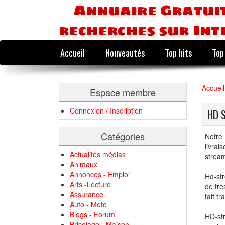
Annuaire Gratuit
recherches sur Int
Accueil
Nouveautés
Top hits
Top
Accueil
Espace membre
Connexion / Inscription
HD S
Catégories
Notre
livrai
Actualités médias
stream
Animaux
Annonces - Emploi
Hd-str
Arts -Lecture
de trè
Assurance
fait t
Auto - Moto
Blogs - Forum
HD-st
Bricolage - Maison