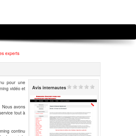
es experts
enu pour une
Avis internautes
aming vidéo et
e. Nous avons
service tout à
aming continu