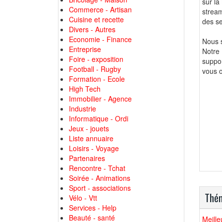
sur la
Commerce - Artisan
stream
Cuisine et recette
des s
Divers - Autres
Economie - Finance
Nous s
Entreprise
Notre 
Foire - exposition
suppor
Football - Rugby
vous o
Formation - Ecole
High Tech
Immobilier - Agence
Industrie
Informatique - Ordi
Jeux - jouets
Liste annuaire
Loisirs - Voyage
Partenaires
Rencontre - Tchat
Soirée - Animations
Sport - associations
Thém
Vélo - Vtt
Services - Help
Beauté - santé
Meille