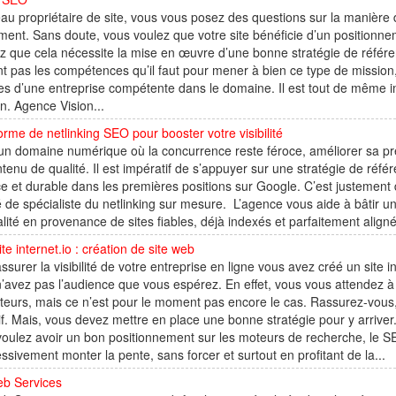
u propriétaire de site, vous vous posez des questions sur la manière 
ent. Sans doute, vous voulez que votre site bénéficie d’un positionnemen
 que cela nécessite la mise en œuvre d’une bonne stratégie de référe
t pas les compétences qu’il faut pour mener à bien ce type de mission, i
es d’une entreprise compétente dans le domaine. Il est tout de même im
n. Agence Vision...
orme de netlinking SEO pour booster votre visibilité
un domaine numérique où la concurrence reste féroce, améliorer sa pr
tenu de qualité. Il est impératif de s’appuyer sur une stratégie de ré
ce et durable dans les premières positions sur Google. C’est justement
é de spécialiste du netlinking sur mesure. L’agence vous aide à bâtir un
lité en provenance de sites fiables, déjà indexés et parfaitement aligné
te internet.io : création de site web
ssurer la visibilité de votre entreprise en ligne vous avez créé un site
’avez pas l’audience que vous espérez. En effet, vous vous attendez à 
iteurs, mais ce n’est pour le moment pas encore le cas. Rassurez-vous, 
if. Mais, vous devez mettre en place une bonne stratégie pour y arrive
oulez avoir un bon positionnement sur les moteurs de recherche, le SE
ssivement monter la pente, sans forcer et surtout en profitant de la...
b Services