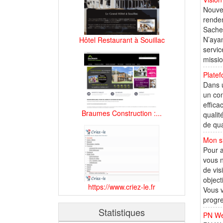
Nouvea
rendem
Sachez
N’ayan
Hôtel Restaurant à Souillac
servic
missio
Platef
Dans 
un con
effica
Braumes Construction :...
qualit
de qua
Mon si
Pour a
vous n
de vis
object
https://www.criez-le.fr
Vous v
progre
Statistiques
PN We