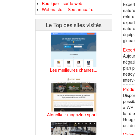
Boutique - sur le web
Expert
Webmaster - Seo annuaire
nature
référe
expert
Le Top des sites visités
nature
équipe
global
Exper
Aujour
négati
plan p
Les meilleures chaines...
nettoy
interv
Produi
Dispos
possib
à WP R
le réf
Atoubike : magazine sport...
Google
est do
Visio