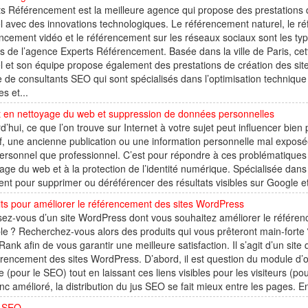
s Référencement est la meilleure agence qui propose des prestations
l avec des innovations technologiques. Le référencement naturel, le ré
ncement vidéo et le référencement sur les réseaux sociaux sont les typ
s de l’agence Experts Référencement. Basée dans la ville de Paris, ce
l et son équipe propose également des prestations de création des si
 de consultants SEO qui sont spécialisés dans l’optimisation technique 
es et...
t en nettoyage du web et suppression de données personnelles
d’hui, ce que l’on trouve sur Internet à votre sujet peut influencer bi
f, une ancienne publication ou une information personnelle mal exposé
ersonnel que professionnel. C’est pour répondre à ces problématiques
age du web et à la protection de l’identité numérique. Spécialisée dans 
ient pour supprimer ou déréférencer des résultats visibles sur Google e
ts pour améliorer le référencement des sites WordPress
ez-vous d’un site WordPress dont vous souhaitez améliorer le référenc
le ? Recherchez-vous alors des produits qui vous prêteront main-forte 
ank afin de vous garantir une meilleure satisfaction. Il s’agit d’un sit
érencement des sites WordPress. D’abord, il est question du module d’
 (pour le SEO) tout en laissant ces liens visibles pour les visiteurs (pou
nc amélioré, la distribution du jus SEO se fait mieux entre les pages.
n SEO