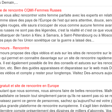
 Demain,...
e de rencontre CQMI-Femmes Russes
e vous allez rencontrer votre femme parfaite avec les experts en relat
mme slave des pays de l'Europe de l'est qui sera attentive, douce, sens
gles rouges, elle saura s'occuper de vous comme aucune femme avant e
 russes ne sont pas des légendes, c'est la réalité et c'est ce que vo
débarquer de l'avion à Kiev, à Samara, à Saint-Pétersbourg ou à Mosco
es pays de l'ex Union soviétique car la guerre a laissé des...
mours - Rencontre
ours propose des clips vidéos et avis sur les sites de rencontre sur l
 qui permet en connaitre davantage sur un site de rencontre rapidement 
. Il est également possible de lire des conseils et astuces sur les renc
ion, etc. Bien des guides apparaisses et disparaisse sur le web mais 
es vidéos et compte y rester pour longtemps. Visitez Des-amours aujour
gratuit et site de rencontre en Europe
autant que nous sommes, nous aimons faire de belles rencontres. Mal
satisfaire ce besoin tout simplement parce qu’ils ne savent pas où se r
aissez parmi ce genre de personnes, sachez qu’aujourd’hui est votre jo
 plus grande plateforme de rencontre européenne. Il s’agit bien évidem
dernière compte présentement des dizaines de milliers d’abonnés. Vos