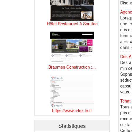
Disons
Agenc
Lorsqu
Hôtel Restaurant à Souillac
une fe
des on
femmes
allez 
dans l
Des A
Des-am
Braumes Construction :...
min ce
Sophia
séduct
capsul
vous.
Tchat 
Tous 
https://www.criez-le.fr
pas à 
reconn
sur la
Statistiques
Cette 