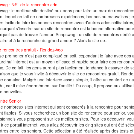
wag : N#1 de la rencontre ado
ag : le meilleur site destiné aux ados pour faire un max de rencontre
t lequel on fait de nombreuses expériences, bonnes ou mauvaises ; et
rs facile de faire les bonnes rencontres avec d'autres ados célibataires, 
pourquoi s'inscrire sur un site de rencontre est la bonne alternative po
rquoi pas de trouver l'amour. Snapswag : un site de rencontres dédié a
taire et à la recherche du grand amour ? Alors le site de...
e rencontres gratuit - Rendez-Voo
 se promener n'est pas compliqué en soit, cependant le faire avec des 
urd'hui internet est un moyen efficace et rapide pour faire des rencont
x. De ce fait, les gens auront plus facilement tendance à essayer de s
raison que je vous invite à découvrir le site de rencontres gratuit Rend
e domaine. Malgrè une interface assez simple, il offre un confort de na
u, car il mise énormément sur l'amitié ! Du coup, il propose aux utili
de nouvelles...
ntre Senior
 de nombreux sites internet qui sont consacrés à la rencontre pour senior. 
nt fiables. Si vous recherchez un bon site de rencontre pour senior, v
sionnels vous proposent sur les meilleurs sites. Pour les découvrir, vo
à ce portail internet, vous allez découvrir les cinq sites qui ont été s
tres entre les seniors. Cette sélection a été réalisée après des tests et 