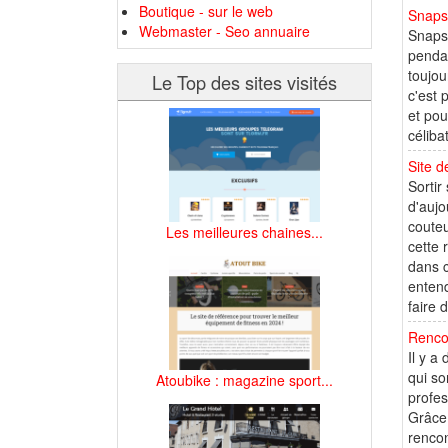
Boutique - sur le web
Snaps
Webmaster - Seo annuaire
Snapsw
pendan
toujou
Le Top des sites visités
c'est 
et pou
céliba
Site d
Sortir
d'aujo
couteu
Les meilleures chaines...
cette 
dans c
entend
faire 
Renco
Il y a
qui so
Atoubike : magazine sport...
profes
Grâce 
rencon