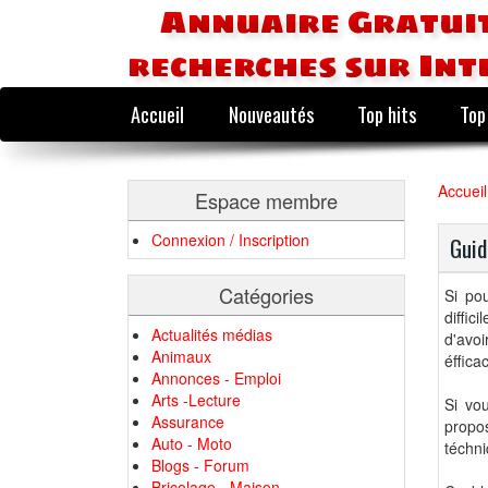
Annuaire Gratuit
recherches sur Int
Accueil
Nouveautés
Top hits
Top
Accueil
Espace membre
Connexion / Inscription
Guid
Catégories
Si po
diffic
Actualités médias
d'avoi
Animaux
éffica
Annonces - Emploi
Arts -Lecture
Si vo
Assurance
propos
Auto - Moto
téchni
Blogs - Forum
Bricolage - Maison