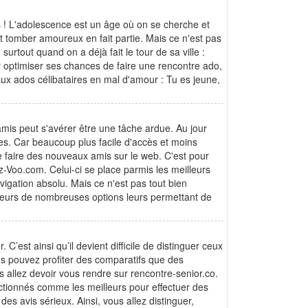
s ! L'adolescence est un âge où on se cherche et
 tomber amoureux en fait partie. Mais ce n'est pas
surtout quand on a déjà fait le tour de sa ville :
ur optimiser ses chances de faire une rencontre ado,
ux ados célibataires en mal d'amour : Tu es jeune,
amis peut s'avérer être une tâche ardue. Au jour
res. Car beaucoup plus facile d'accès et moins
e faire des nouveaux amis sur le web. C'est pour
ez-Voo.com. Celui-ci se place parmis les meilleurs
vigation absolu. Mais ce n'est pas tout bien
sateurs de nombreuses options leurs permettant de
C’est ainsi qu’il devient difficile de distinguer ceux
ous pouvez profiter des comparatifs que des
us allez devoir vous rendre sur rencontre-senior.co.
électionnés comme les meilleurs pour effectuer des
des avis sérieux. Ainsi, vous allez distinguer,