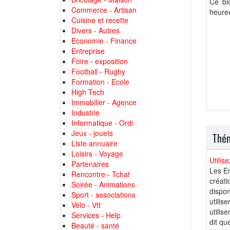
Ce bl
Commerce - Artisan
heureu
Cuisine et recette
Divers - Autres
Economie - Finance
Entreprise
Foire - exposition
Football - Rugby
Formation - Ecole
High Tech
Immobilier - Agence
Industrie
Informatique - Ordi
Jeux - jouets
Thém
Liste annuaire
Loisirs - Voyage
Utilis
Partenaires
Les Em
Rencontre - Tchat
créati
Soirée - Animations
dispon
Sport - associations
utilis
Vélo - Vtt
utilis
Services - Help
dit qu
Beauté - santé