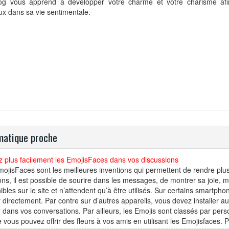
og vous apprend à dévélopper votre charme et votre charisme afin
x dans sa vie sentimentale.
atique proche
ez plus facilement les EmojisFaces dans vos discussions
ojisFaces sont les meilleures inventions qui permettent de rendre plus 
ons, il est possible de sourire dans les messages, de montrer sa joie,
ibles sur le site et n’attendent qu’à être utilisés. Sur certains smartpho
er directement. Par contre sur d’autres appareils, vous devez installer a
er dans vos conversations. Par ailleurs, les Emojis sont classés par per
e vous pouvez offrir des fleurs à vos amis en utilisant les Emojisfaces. 