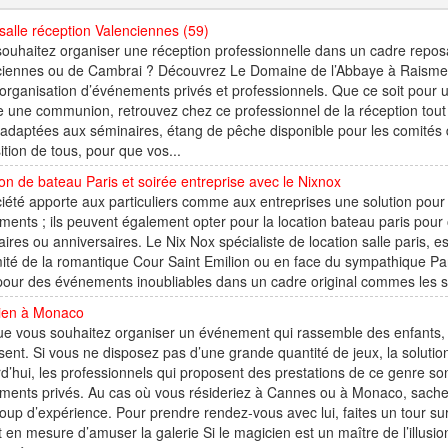
salle réception Valenciennes (59)
ouhaitez organiser une réception professionnelle dans un cadre reposan
ciennes ou de Cambrai ? Découvrez Le Domaine de l’Abbaye à Raismes d
’organisation d’événements privés et professionnels. Que ce soit pour u
 une communion, retrouvez chez ce professionnel de la réception tout
 adaptées aux séminaires, étang de pêche disponible pour les comités 
ition de tous, pour que vos...
on de bateau Paris et soirée entreprise avec le Nixnox
iété apporte aux particuliers comme aux entreprises une solution pour la
ents ; ils peuvent également opter pour la location bateau paris pour of
ires ou anniversaires. Le Nix Nox spécialiste de location salle paris, es
ité de la romantique Cour Saint Emilion ou en face du sympathique Par
pour des événements inoubliables dans un cadre original commes les sé
ien à Monaco
e vous souhaitez organiser un événement qui rassemble des enfants, v
ent. Si vous ne disposez pas d’une grande quantité de jeux, la solution
d’hui, les professionnels qui proposent des prestations de ce genre so
ments privés. Au cas où vous résideriez à Cannes ou à Monaco, sache
up d’expérience. Pour prendre rendez-vous avec lui, faites un tour su
t en mesure d’amuser la galerie Si le magicien est un maître de l’illus