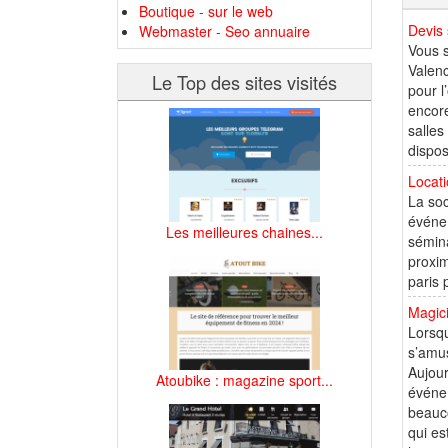
Boutique - sur le web
Devis 
Webmaster - Seo annuaire
Vous s
Valen
Le Top des sites visités
pour l
encore
salles
dispos
Locati
La soc
événem
Les meilleures chaines...
sémina
proxim
paris 
Magic
Lorsqu
s’amus
Aujour
Atoubike : magazine sport...
événe
beauco
qui es