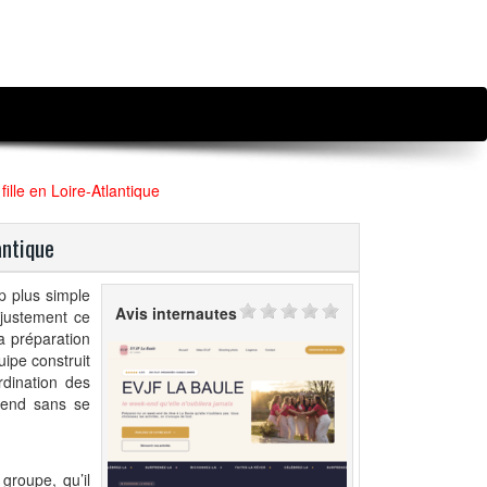
ille en Loire-Atlantique
antique
p plus simple
Avis internautes
 justement ce
 préparation
ipe construit
dination des
k-end sans se
groupe, qu’il