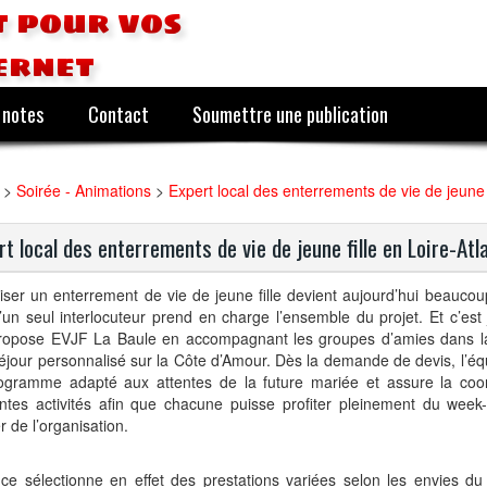
 pour vos
ernet
 notes
Contact
Soumettre une publication
>
Soirée - Animations
>
Expert local des enterrements de vie de jeune f
rt local des enterrements de vie de jeune fille en Loire-Atl
ser un enterrement de vie de jeune fille devient aujourd’hui beaucou
’un seul interlocuteur prend en charge l’ensemble du projet. Et c’est
ropose EVJF La Baule en accompagnant les groupes d’amies dans la
éjour personnalisé sur la Côte d’Amour. Dès la demande de devis, l’équ
ogramme adapté aux attentes de la future mariée et assure la coor
rentes activités afin que chacune puisse profiter pleinement du wee
r de l’organisation.
ce sélectionne en effet des prestations variées selon les envies du 