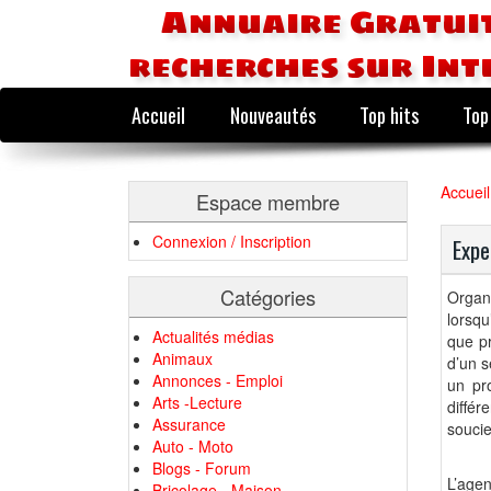
Annuaire Gratuit
recherches sur Int
Accueil
Nouveautés
Top hits
Top
Accueil
Espace membre
Connexion / Inscription
Expe
Catégories
Organi
lorsqu
Actualités médias
que p
Animaux
d’un s
Annonces - Emploi
un pr
Arts -Lecture
diffé
Assurance
soucie
Auto - Moto
Blogs - Forum
L’agen
Bricolage - Maison