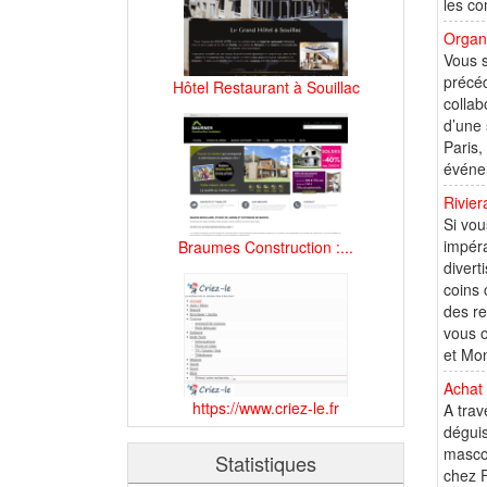
les co
Organ
Vous s
précéd
Hôtel Restaurant à Souillac
collab
d’une 
Paris,
événem
Rivier
Si vou
impéra
Braumes Construction :...
divert
coins 
des re
vous o
et Mon
Achat
https://www.criez-le.fr
A trav
déguis
mascot
Statistiques
chez F