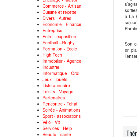
s’agis
Commerce - Artisan
sortie
Cuisine et recette
à La B
Divers - Autres
séjou
Economie - Finance
Pornic
Entreprise
Foire - exposition
Football - Rugby
Son ob
Formation - Ecole
en pla
High Tech
l’ense
Immobilier - Agence
Industrie
Informatique - Ordi
Jeux - jouets
Liste annuaire
Loisirs - Voyage
Partenaires
Rencontre - Tchat
Soirée - Animations
Sport - associations
Vélo - Vtt
Services - Help
Thém
Beauté - santé