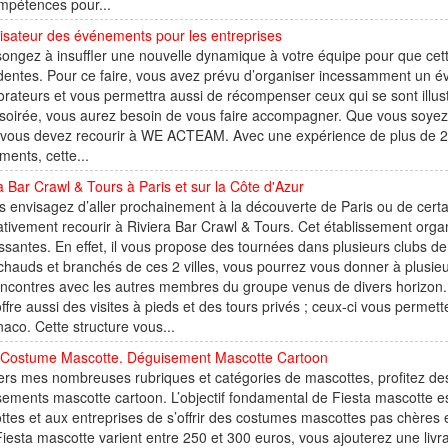
mpétences pour...
isateur des événements pour les entreprises
ongez à insuffler une nouvelle dynamique à votre équipe pour que cett
entes. Pour ce faire, vous avez prévu d’organiser incessamment un év
orateurs et vous permettra aussi de récompenser ceux qui se sont illustr
soirée, vous aurez besoin de vous faire accompagner. Que vous soyez
 vous devez recourir à WE ACTEAM. Avec une expérience de plus de 2 
ents, cette...
a Bar Crawl & Tours à Paris et sur la Côte d'Azur
s envisagez d’aller prochainement à la découverte de Paris ou de certai
tivement recourir à Riviera Bar Crawl & Tours. Cet établissement organ
issantes. En effet, il vous propose des tournées dans plusieurs clubs de
chauds et branchés de ces 2 villes, vous pourrez vous donner à plusieu
ncontres avec les autres membres du groupe venus de divers horizon. 
ffre aussi des visites à pieds et des tours privés ; ceux-ci vous permett
aco. Cette structure vous...
 Costume Mascotte. Déguisement Mascotte Cartoon
ers mes nombreuses rubriques et catégories de mascottes, profitez des p
ements mascotte cartoon. L’objectif fondamental de Fiesta mascotte e
tes et aux entreprises de s’offrir des costumes mascottes pas chères e
iesta mascotte varient entre 250 et 300 euros, vous ajouterez une livr