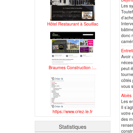
Les s
Toutef
d’ache
Interv
Hôtel Restaurant à Souillac
bâtime
donc r
camér
Entret
Avoir 
nécess
Braumes Construction :...
peut-ê
tourne
côtés 
vous s
Aloès 
Les en
Il s’a
https://www.criez-le.fr
votre 
des mo
rensei
Statistiques
constr