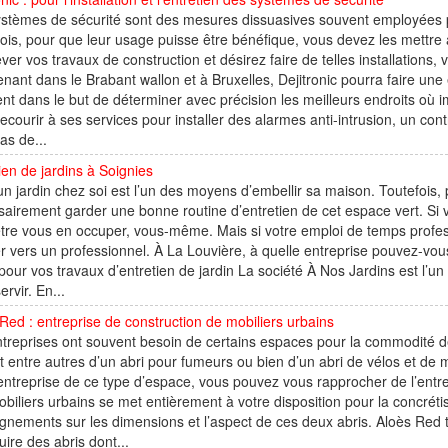
ystèmes de sécurité sont des mesures dissuasives souvent employées 
ois, pour que leur usage puisse être bénéfique, vous devez les mettre
ver vos travaux de construction et désirez faire de telles installations, 
enant dans le Brabant wallon et à Bruxelles, Dejitronic pourra faire une
nt dans le but de déterminer avec précision les meilleurs endroits où 
ecourir à ses services pour installer des alarmes anti-intrusion, un con
as de...
ien de jardins à Soignies
un jardin chez soi est l’un des moyens d’embellir sa maison. Toutefois, pou
airement garder une bonne routine d’entretien de cet espace vert. Si 
tre vous en occuper, vous-même. Mais si votre emploi de temps profes
r vers un professionnel. À La Louvière, à quelle entreprise pouvez-vous
pour vos travaux d’entretien de jardin La société À Nos Jardins est l’u
ervir. En...
Red : entreprise de construction de mobiliers urbains
treprises ont souvent besoin de certains espaces pour la commodité de
git entre autres d’un abri pour fumeurs ou bien d’un abri de vélos et de
entreprise de ce type d’espace, vous pouvez vous rapprocher de l’entrep
biliers urbains se met entièrement à votre disposition pour la concrétis
gnements sur les dimensions et l’aspect de ces deux abris. Aloès Red 
uire des abris dont...