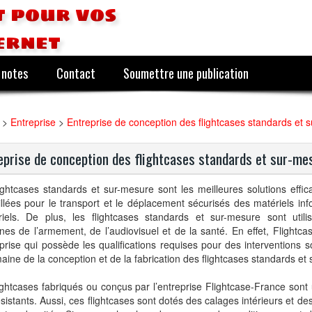
 pour vos
ernet
 notes
Contact
Soumettre une publication
>
Entreprise
>
Entreprise de conception des flightcases standards et 
eprise de conception des flightcases standards et sur-me
ightcases standards et sur-mesure sont les meilleures solutions effic
llées pour le transport et le déplacement sécurisés des matériels inf
triels. De plus, les flightcases standards et sur-mesure sont util
es de l’armement, de l’audiovisuel et de la santé. En effet, Flightca
eprise qui possède les qualifications requises pour des interventions 
aine de la conception et de la fabrication des flightcases standards et
ightcases fabriqués ou conçus par l’entreprise Flightcase-France sont 
ésistants. Aussi, ces flightcases sont dotés des calages intérieurs et 