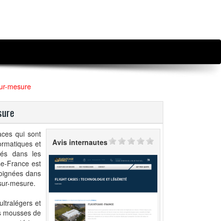
sur-mesure
sure
aces qui sont
Avis internautes
ormatiques et
isés dans les
se-France est
soignées dans
 sur-mesure.
ultralégers et
des mousses de