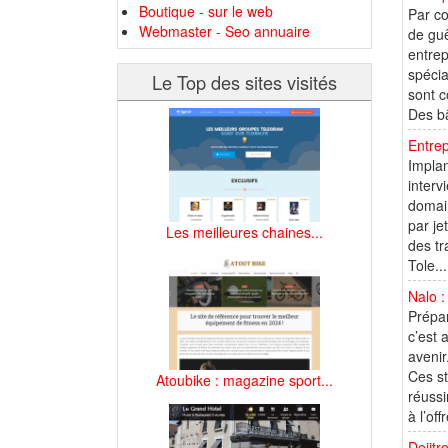
Boutique - sur le web
Par co
Webmaster - Seo annuaire
de guê
entrep
spécia
Le Top des sites visités
sont c
Des bâ
Entrep
Implan
interv
domain
par je
Les meilleures chaines...
des tr
Tole...
Nalo :
Prépar
c’est 
avenir
Ces st
Atoubike : magazine sport...
réussi
à l’of
Dejitr