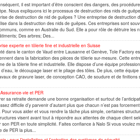
nséquent, il est important d’être conscient des dangers, des procédure
pe. Nous expliquons ici le processus de destruction des nids de guêpe
rise de destruction de nid de guêpes ? Une entreprise de destruction d
lise dans la destruction des nids de guêpes. Ces entreprises sont so
ommuns, comme en Australie du Sud. Elle a pour rôle de détruire les n
timents; Des arbres; Des...
rise experte en tôlerie fine et industrielle en Suisse
té dans le canton de Vaud entre Lausanne et Genève, Tole Factory est 
iennent dans la fabrication des pièces de tôlerie sur-mesure. Cette en
e de la tôlerie fine et industrielle. Elle dispose d’une équipe professio
t d’eau, le découpage laser et le pliage des tôles. De plus, cette équip
avaux de gravure laser, de conception CAO, de soudure et de finitions s
 Assurance-vie et PER
er sa retraite demande une bonne organisation et surtout de l’anticipa
assez difficile d’y parvenir d’autant plus que chacun n’est pas forcement
. Pour vous aider et vous rendre la tâche plus simple, certaines struc
ructures visent avant tout à répondre aux attentes de chaque client selo
r son PER en toute simplicité. Faites confiance à Nalo Si vous voulez m
fre de PER la plus...
onic : pour l’installation et l’entretien des systèmes de sécurité