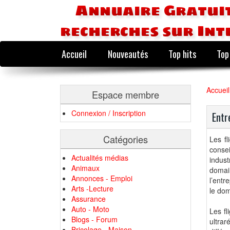
Annuaire Gratuit
recherches sur Int
Accueil
Nouveautés
Top hits
Top
Accueil
Espace membre
Connexion / Inscription
Entr
Catégories
Les fl
consei
Actualités médias
indus
Animaux
domain
Annonces - Emploi
l’entr
Arts -Lecture
le dom
Assurance
Auto - Moto
Les fl
Blogs - Forum
ultrar
Bricolage - Maison