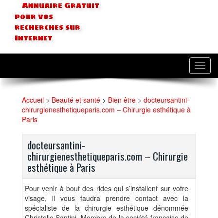
Annuaire Gratuit
pour vos
recherches sur
Internet
Toggl
navig
Accueil
>
Beauté et santé
>
Bien être
>
docteursantini-
chirurgienesthetiqueparis.com – Chirurgie esthétique à
Paris
docteursantini-
chirurgienesthetiqueparis.com – Chirurgie
esthétique à Paris
Pour venir à bout des rides qui s’installent sur votre
visage, il vous faudra prendre contact avec la
spécialiste de la chirurgie esthétique dénommée
Christelle Santini. Membre de la société française de