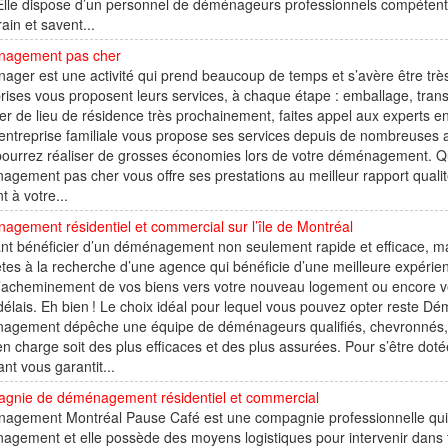
Elle dispose d’un personnel de déménageurs professionnels compétents
rain et savent...
agement pas cher
ger est une activité qui prend beaucoup de temps et s’avère être très f
rises vous proposent leurs services, à chaque étape : emballage, tran
er de lieu de résidence très prochainement, faites appel aux expert
entreprise familiale vous propose ses services depuis de nombreuses an
ourrez réaliser de grosses économies lors de votre déménagement. Que
agement pas cher vous offre ses prestations au meilleur rapport qu
t à votre...
gement résidentiel et commercial sur l’île de Montréal
nt bénéficier d’un déménagement non seulement rapide et efficace, m
tes à la recherche d’une agence qui bénéficie d’une meilleure expérien
l’acheminement de vos biens vers votre nouveau logement ou encore v
délais. Eh bien ! Le choix idéal pour lequel vous pouvez opter reste
agement dépêche une équipe de déménageurs qualifiés, chevronnés, r
en charge soit des plus efficaces et des plus assurées. Pour s’être 
nt vous garantit...
gnie de déménagement résidentiel et commercial
agement Montréal Pause Café est une compagnie professionnelle qui
gement et elle possède des moyens logistiques pour intervenir dans t