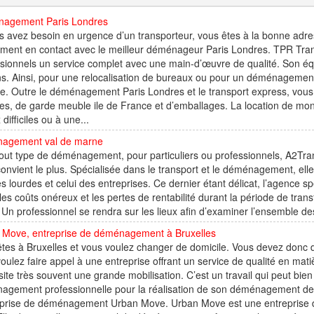
agement Paris Londres
s avez besoin en urgence d’un transporteur, vous êtes à la bonne adre
ment en contact avec le meilleur déménageur Paris Londres. TPR Transp
sionnels un service complet avec une main-d’œuvre de qualité. Son éq
s. Ainsi, pour une relocalisation de bureaux ou pour un déménagement
. Outre le déménagement Paris Londres et le transport express, vous p
s, de garde meuble ile de France et d’emballages. La location de mo
 difficiles ou à une...
agement val de marne
tout type de déménagement, pour particuliers ou professionnels, A2T
onvient le plus. Spécialisée dans le transport et le déménagement, elle
 lourdes et celui des entreprises. Ce dernier étant délicat, l’agence s
 les coûts onéreux et les pertes de rentabilité durant la période de tran
. Un professionnel se rendra sur les lieux afin d’examiner l’ensemble des
 Move, entreprise de déménagement à Bruxelles
tes à Bruxelles et vous voulez changer de domicile. Vous devez donc 
oulez faire appel à une entreprise offrant un service de qualité en m
ite très souvent une grande mobilisation. C’est un travail qui peut bie
gement professionnelle pour la réalisation de son déménagement devi
reprise de déménagement Urban Move. Urban Move est une entreprise 