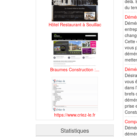
delà. 
du ter
Démén
Déména
Hôtel Restaurant à Souillac
entrep
chang
Cette 
vous p
démén
metten
Déména
Braumes Construction :...
Désira
vous ê
dans 
brefs 
démén
prise 
Consta
https://www.criez-le.fr
Compa
Démén
Statistiques
déména