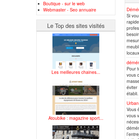
Boutique - sur le web
Démén
Webmaster - Seo annuaire
Si vou
rapide
Le Top des sites visités
profes
besoin
mesure
meuble
locaux
démén
Pour 
Les meilleures chaines...
vous c
masses
éviter
établi
Urban
Vous ê
vous v
Atoubike : magazine sport...
nécess
déména
l’ent