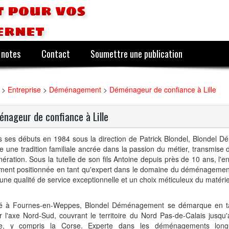
 pour vos
ernet
 notes
Contact
Soumettre une publication
>
Entreprise
>
Déménagement
>
Déménageur de confiance à Lille
nageur de confiance à Lille
s ses débuts en 1984 sous la direction de Patrick Blondel, Blondel
e une tradition familiale ancrée dans la passion du métier, transmise 
ération. Sous la tutelle de son fils Antoine depuis près de 10 ans, l'en
ement positionnée en tant qu'expert dans le domaine du déménagemen
une qualité de service exceptionnelle et un choix méticuleux du matérie
llé à Fournes-en-Weppes, Blondel Déménagement se démarque en ta
r l'axe Nord-Sud, couvrant le territoire du Nord Pas-de-Calais jusqu
e, y compris la Corse. Experte dans les d
é
m
é
nagements long