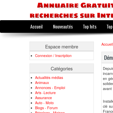
Annuaire Gratuit
recherches sur Int
Accueil
Nouveautés
Top hits
Top
Accueil
Espace membre
Connexion / Inscription
Démé
Catégories
Depui
incarn
Actualités médias
en gén
Animaux
solid
Annonces - Emploi
avant 
Arts -Lecture
Assurance
Insta
Auto - Moto
clé su
Blogs - Forum
Franc
Bricolage - Maison