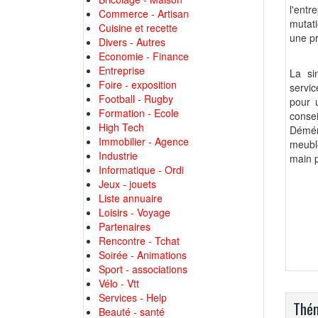
l'entr
Commerce - Artisan
mutati
Cuisine et recette
une p
Divers - Autres
Economie - Finance
Entreprise
La si
Foire - exposition
servic
Football - Rugby
pour 
Formation - Ecole
consei
High Tech
Démén
Immobilier - Agence
meuble
Industrie
main 
Informatique - Ordi
Jeux - jouets
Liste annuaire
Loisirs - Voyage
Partenaires
Rencontre - Tchat
Soirée - Animations
Sport - associations
Vélo - Vtt
Services - Help
Thém
Beauté - santé