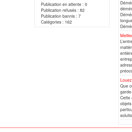
Démén
Publication en attente : 0
démén
Publication refusés : 82
Démén
Publication bannis : 7
longue
Catégories : 162
Démén
Meill
L’entr
matièr
entièr
entre
adress
préocc
Louez
Que ce
garde-
Cette 
objets
partic
solutio