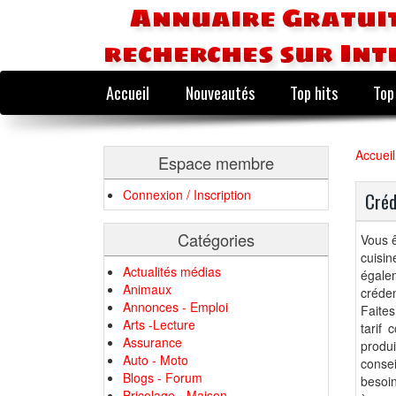
Annuaire Gratuit
recherches sur Int
Accueil
Nouveautés
Top hits
Top
Accueil
Espace membre
Connexion / Inscription
Créd
Catégories
Vous 
cuisin
Actualités médias
égale
Animaux
créden
Annonces - Emploi
Faites
Arts -Lecture
tarif 
Assurance
produi
Auto - Moto
conse
Blogs - Forum
besoin
Bricolage - Maison