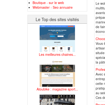
Boutique - sur le web
Le wok
Webmaster - Seo annuaire
multit
avanta
prépar
Le Top des sites visités
mariné
de fai
écono
Choco
Vous ê
artisa
située
Les meilleures chaines...
spécia
la pât
Profes
Avec s
entrep
cette 
pratiq
Atoubike : magazine sport...
au sei
Ces de
Pause