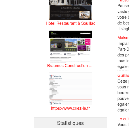
Pause 
vaste 
votre 
de bes
Hôtel Restaurant à Souillac
Il s’a
Maison
Implan
Part-D
des pr
tous l
Braumes Construction :...
égalem
Guilla
Cette 
vous m
beurre
pouvez
égale
https://www.criez-le.fr
égalem
Le cui
Statistiques
Vous t