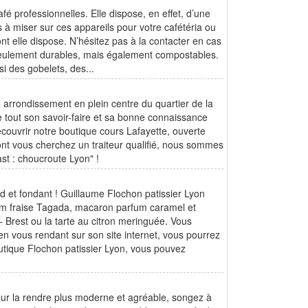
é professionnelles. Elle dispose, en effet, d’une
à miser sur ces appareils pour votre cafétéria ou
nt elle dispose. N’hésitez pas à la contacter en cas
 seulement durables, mais également compostables.
si des gobelets, des...
arrondissement en plein centre du quartier de la
 tout son savoir-faire et sa bonne connaissance
écouvrir notre boutique cours Lafayette, ouverte
ont vous cherchez un traiteur qualifié, nous sommes
ast : choucroute Lyon" !
 et fondant ! Guillaume Flochon patissier Lyon
fum fraise Tagada, macaron parfum caramel et
- Brest ou la tarte au citron meringuée. Vous
en vous rendant sur son site internet, vous pourrez
tique Flochon patissier Lyon, vous pouvez
our la rendre plus moderne et agréable, songez à