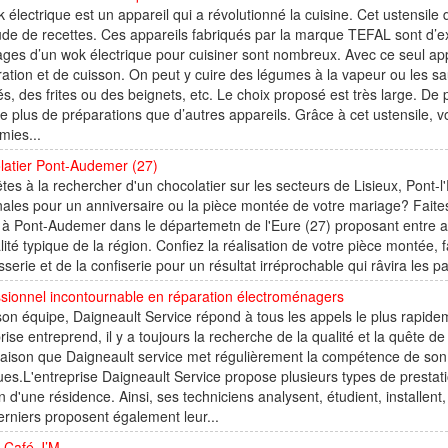
 électrique est un appareil qui a révolutionné la cuisine. Cet ustensile 
ude de recettes. Ces appareils fabriqués par la marque TEFAL sont d’excel
ges d’un wok électrique pour cuisiner sont nombreux. Avec ce seul appa
ation et de cuisson. On peut y cuire des légumes à la vapeur ou les saut
s, des frites ou des beignets, etc. Le choix proposé est très large. De
re plus de préparations que d’autres appareils. Grâce à cet ustensile, 
mies...
latier Pont-Audemer (27)
tes à la rechercher d'un chocolatier sur les secteurs de Lisieux, Pon
nales pour un anniversaire ou la pièce montée de votre mariage? Faite
 à Pont-Audemer dans le départemetn de l'Eure (27) proposant entre aut
lité typique de la région. Confiez la réalisation de votre pièce montée,
isserie et de la confiserie pour un résultat irréprochable qui râvira les p
sionnel incontournable en réparation électroménagers
on équipe, Daigneault Service répond à tous les appels le plus rapide
rise entreprend, il y a toujours la recherche de la qualité et la quête de l
raison que Daigneault service met régulièrement la compétence de son
ues.L'entreprise Daigneault Service propose plusieurs types de prestat
n d'une résidence. Ainsi, ses techniciens analysent, étudient, installen
rniers proposent également leur...
 Café J’M