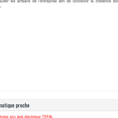
sulter les artisans de l’entreprise afin de concevoir la crédence d
.
atique proche
hoisir son wok électrique TEFAL