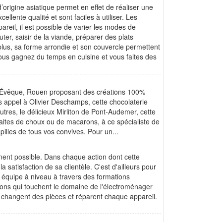
d’origine asiatique permet en effet de réaliser une
lente qualité et sont faciles à utiliser. Les
reil, il est possible de varier les modes de
er, saisir de la viande, préparer des plats
 plus, sa forme arrondie et son couvercle permettent
vous gagnez du temps en cuisine et vous faites des
t-l'Évêque, Rouen proposant des créations 100%
s appel à Olivier Deschamps, cette chocolaterie
res, le délicieux Mirliton de Pont-Audemer, cette
 faites de choux ou de macarons, à ce spécialiste de
apilles de tous vos convives. Pour un...
ment possible. Dans chaque action dont cette
a satisfaction de sa clientèle. C'est d'ailleurs pour
 équipe à niveau à travers des formations
ions qui touchent le domaine de l'électroménager
t, changent des pièces et réparent chaque appareil.