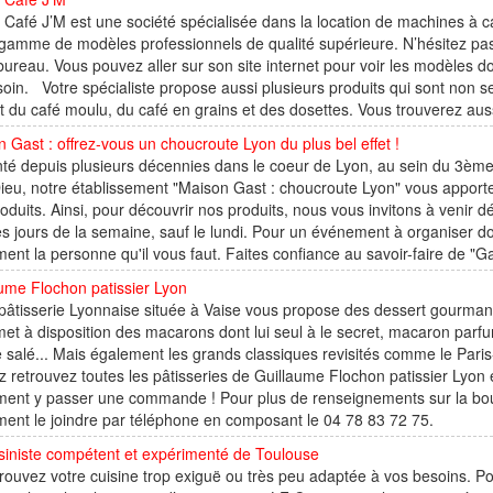
Café J’M est une société spécialisée dans la location de machines à caf
gamme de modèles professionnels de qualité supérieure. N’hésitez pas 
bureau. Vous pouvez aller sur son site internet pour voir les modèles do
oin. Votre spécialiste propose aussi plusieurs produits qui sont non
git du café moulu, du café en grains et des dosettes. Vous trouverez aus
 Gast : offrez-vous un choucroute Lyon du plus bel effet !
té depuis plusieurs décennies dans le coeur de Lyon, au sein du 3ème 
ieu, notre établissement "Maison Gast : choucroute Lyon" vous apporte
oduits. Ainsi, pour découvrir nos produits, nous vous invitons à venir d
es jours de la semaine, sauf le lundi. Pour un événement à organiser d
ent la personne qu'il vous faut. Faites confiance au savoir-faire de "G
ume Flochon patissier Lyon
pâtisserie Lyonnaise située à Vaise vous propose des dessert gourmand
et à disposition des macarons dont lui seul à le secret, macaron par
 salé... Mais également les grands classiques revisités comme le Paris
 retrouvez toutes les pâtisseries de Guillaume Flochon patissier Lyon 
ment y passer une commande ! Pour plus de renseignements sur la bou
ent le joindre par téléphone en composant le 04 78 83 72 75.
siniste compétent et expérimenté de Toulouse
rouvez votre cuisine trop exiguë ou très peu adaptée à vos besoins. P