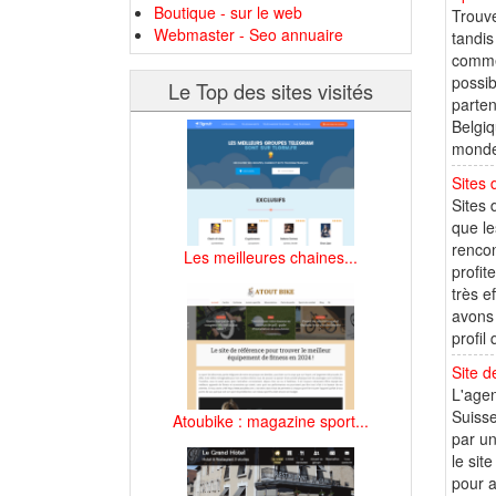
Boutique - sur le web
Trouve
Webmaster - Seo annuaire
tandis
comme 
possib
Le Top des sites visités
parten
Belgiq
monde.
Sites 
Sites 
que le
rencon
Les meilleures chaines...
profit
très e
avons 
profil 
Site d
L'agen
Suisse
Atoubike : magazine sport...
par un
le sit
pour a