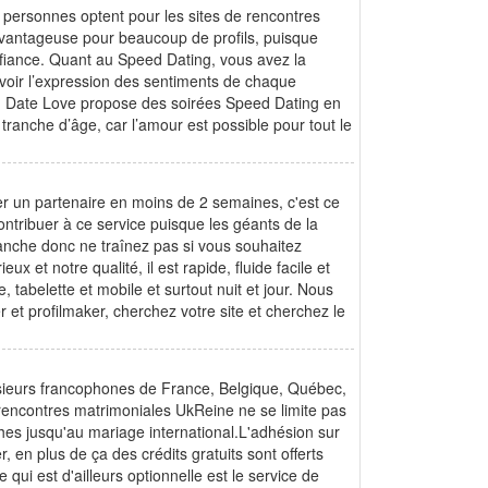
s personnes optent pour les sites de rencontres
avantageuse pour beaucoup de profils, puisque
nfiance. Quant au Speed Dating, vous avez la
 voir l’expression des sentiments de chaque
s, Date Love propose des soirées Speed Dating en
 tranche d’âge, car l’amour est possible pour tout le
ver un partenaire en moins de 2 semaines, c'est ce
ontribuer à ce service puisque les géants de la
vanche donc ne traînez pas si vous souhaitez
x et notre qualité, il est rapide, fluide facile et
 tabelette et mobile et surtout nuit et jour. Nous
et profilmaker, cherchez votre site et cherchez le
sieurs francophones de France, Belgique, Québec,
rencontres matrimoniales UkReine ne se limite pas
es jusqu'au mariage international.L'adhésion sur
r, en plus de ça des crédits gratuits sont offerts
ui est d'ailleurs optionnelle est le service de