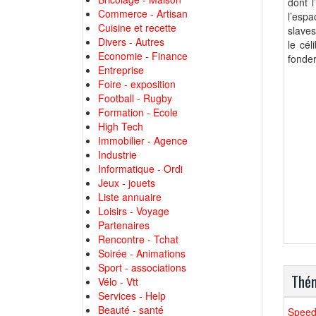
dont l
Commerce - Artisan
l’esp
Cuisine et recette
slaves
Divers - Autres
le cé
Economie - Finance
fonder
Entreprise
Foire - exposition
Football - Rugby
Formation - Ecole
High Tech
Immobilier - Agence
Industrie
Informatique - Ordi
Jeux - jouets
Liste annuaire
Loisirs - Voyage
Partenaires
Rencontre - Tchat
Soirée - Animations
Sport - associations
Thém
Vélo - Vtt
Services - Help
Beauté - santé
Speed 