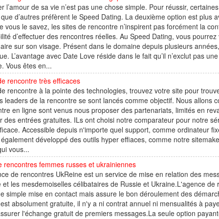
r l’amour de sa vie n’est pas une chose simple. Pour réussir, certaine
 que d’autres préfèrent le Speed Dating. La deuxième option est plus 
vous le savez, les sites de rencontre n’inspirent pas forcément la co
ilité d’effectuer des rencontres réelles. Au Speed Dating, vous pourrez
aire sur son visage. Présent dans le domaine depuis plusieurs année
ue. L’avantage avec Date Love réside dans le fait qu’il n’exclut pas une
 Vous êtes en...
de rencontre très efficaces
de rencontre à la pointe des technologies, trouvez votre site pour trou
s leaders de la rencontre se sont lancés comme objectif. Nous allons c
tre en ligne sont venus nous proposer des partenariats, limités en re
er des entrées gratuites. ILs ont choisi notre comparateur pour notre sérieu
fficace. Accessible depuis n'importe quel support, comme ordinateur fixe,
également développé des outils hyper effiaces, comme notre sitemaker 
qui vous...
e rencontres femmes russes et ukrainiennes
ce de rencontres UkReine est un service de mise en relation des mes
 et les mesdemoiselles célibataires de Russie et Ukraine.L'agence de 
e simple mise en contact mais assure le bon déroulement des démarch
e est absolument gratuite, il n'y a ni contrat annuel ni mensualités à paye
ssurer l'échange gratuit de premiers messages.La seule option payante q