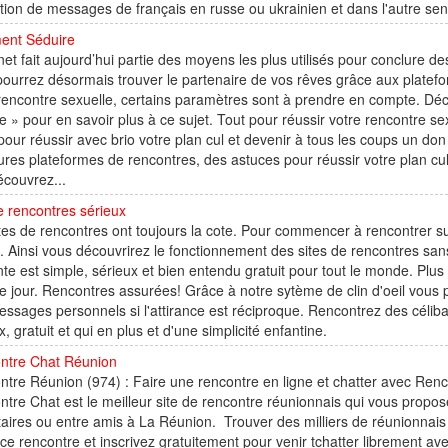
tion de messages de français en russe ou ukrainien et dans l'autre sen
nt Séduire
rnet fait aujourd’hui partie des moyens les plus utilisés pour conclure
ourrez désormais trouver le partenaire de vos rêves grâce aux platefo
 rencontre sexuelle, certains paramètres sont à prendre en compte. D
e » pour en savoir plus à ce sujet. Tout pour réussir votre rencontre s
 pour réussir avec brio votre plan cul et devenir à tous les coups un do
ures plateformes de rencontres, des astuces pour réussir votre plan cul
écouvrez...
e rencontres sérieux
tes de rencontres ont toujours la cote. Pour commencer à rencontrer su
t. Ainsi vous découvrirez le fonctionnement des sites de rencontres sans 
te est simple, sérieux et bien entendu gratuit pour tout le monde. Plu
 jour. Rencontres assurées! Grâce à notre sytème de clin d'oeil vous 
ssages personnels si l'attirance est réciproque. Rencontrez des célibat
x, gratuit et qui en plus et d'une simplicité enfantine.
ntre Chat Réunion
tre Réunion (974) : Faire une rencontre en ligne et chatter avec Renc
tre Chat est le meilleur site de rencontre réunionnais qui vous propo
taires ou entre amis à La Réunion. Trouver des milliers de réunionn
e rencontre et inscrivez gratuitement pour venir tchatter librement a