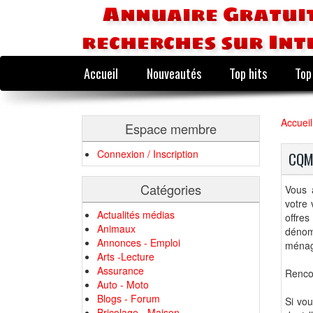
Annuaire Gratuit
recherches sur Int
Accueil
Nouveautés
Top hits
Top
Accueil
Espace membre
Connexion / Inscription
CQMI
Catégories
Vous 
votre 
Actualités médias
offre
Animaux
dénom
Annonces - Emploi
ménag
Arts -Lecture
Assurance
Renco
Auto - Moto
Blogs - Forum
Si vou
Bricolage - Maison