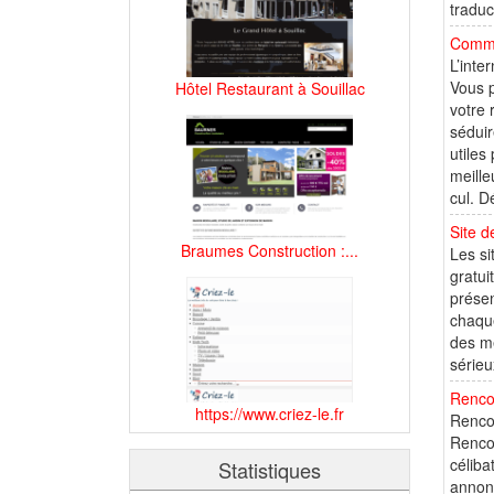
traduc
Comme
L’inte
Vous p
Hôtel Restaurant à Souillac
votre
séduir
utiles
meille
cul. D
Site d
Braumes Construction :...
Les si
gratui
présen
chaque
des me
sérieu
Renco
https://www.criez-le.fr
Rencon
Rencon
céliba
Statistiques
annonc