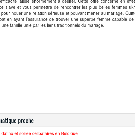
’efficacité laisse énormément à désirer. Cette offre concerne en effe
ace slave et vous permettra de rencontrer les plus belles femmes uk
 pour nouer une relation sérieuse et pouvant mener au mariage. Quit
libat en ayant l’assurance de trouver une superbe femme capable de
 une famille unie par les liens traditionnels du mariage.
atique proche
dating et soirée célibataires en Belgique