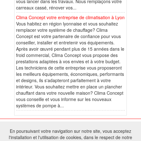
vous lancer dans les travaux. Nous remplaçons votre
carreaux cassé, rénover vos...
Clima Concept votre entreprise de climatisation à Lyon
Vous habitez en région lyonnaise et vous souhaitez
remplacer votre système de chauffage? Clima
Concept est votre partenaire de confiance pour vous
conseiller, installer et entretenir vos équipements.
Après avoir œuvré pendant plus de 15 années dans le
froid commercial, Clima Concept vous propose des
prestations adaptées à vos envies et à votre budget.
Les techniciens de cette entreprise vous proposeront
les meilleurs équipements, économiques, performants
et designs, ils s'adapteront parfaitement à votre
intérieur. Vous souhaitez mettre en place un plancher
chauffant dans votre nouvelle maison? Clima Concept
vous conseille et vous informe sur les nouveaux
systèmes de pompe à...
© 2026 W@T (Fork durable de Arfooo) | Accompagné par :
Robothumb
,
En poursuivant votre navigation sur notre site, vous acceptez
FontAwesome
l'installation et l'utilisation de cookies, dans le respect de notre
Tous droits réservés - Toute reproduction du contenu de ce site, même