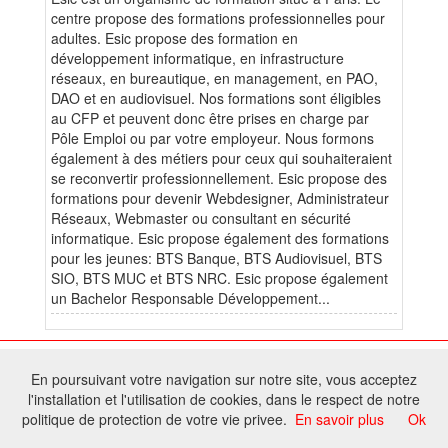
centre propose des formations professionnelles pour
adultes. Esic propose des formation en
développement informatique, en infrastructure
réseaux, en bureautique, en management, en PAO,
DAO et en audiovisuel. Nos formations sont éligibles
au CFP et peuvent donc être prises en charge par
Pôle Emploi ou par votre employeur. Nous formons
également à des métiers pour ceux qui souhaiteraient
se reconvertir professionnellement. Esic propose des
formations pour devenir Webdesigner, Administrateur
Réseaux, Webmaster ou consultant en sécurité
informatique. Esic propose également des formations
pour les jeunes: BTS Banque, BTS Audiovisuel, BTS
SIO, BTS MUC et BTS NRC. Esic propose également
un Bachelor Responsable Développement...
© 2026 W@T (Fork durable de Arfooo) | Accompagné par :
Robothumb
,
En poursuivant votre navigation sur notre site, vous acceptez
FontAwesome
l'installation et l'utilisation de cookies, dans le respect de notre
Tous droits réservés - Toute reproduction du contenu de ce site, même
politique de protection de votre vie privee.
En savoir plus
Ok
partielle, est interdite sans accord du propriétaire.