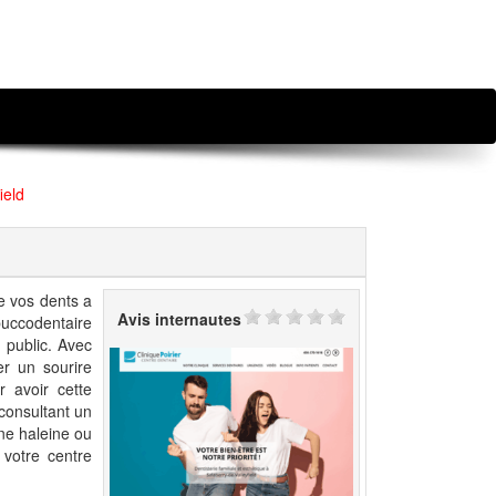
ield
e vos dents a
Avis internautes
buccodentaire
 public. Avec
er un sourire
 avoir cette
 consultant un
ne haleine ou
votre centre