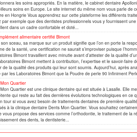
onnera les soins appropriés. En la matière, le cabinet dentaire Apolloni
illeurs soins en Europe. Le site internet du même nom vous parle de ce
re en Hongrie Vous apprendrez sur cette plateforme les différents trait
 par exemple que des dentistes professionnels vous y fournissent un
llent dans un cadre confortable et doté...
plément alimentaire certifié Bimont
 son sceau, sa marque sur un produit signifie que l’on en porte la respo
e de la santé, une certification ne saurait s’improviser puisque l’homm
toires Bimont travaillent avec minutie avant d’attester de la qualité d’u
boratoires Bimont mettent à contribution, l’expertise et le savoir-faire 
ier de la qualité des produits qui leur sont soumis. Aujourd’hui, après ana
ié par les Laboratoires Bimont que la Poudre de perle 90 Infiniment Perle
 Mon Quartier
Mon Quartier est une clinique dentaire qui est située à Lasalle. Elle me
ente qui reste au fait des dernières évolutions technologiques en ce 
un tour si vous avez besoin de traitements dentaires de première qualité.
és à la clinique dentaire Dents Mon Quartier. Vous souhaitez certainem
e vous propose des services comme l’orthodontie, le traitement de la ré
issement des dents, la dentisterie...