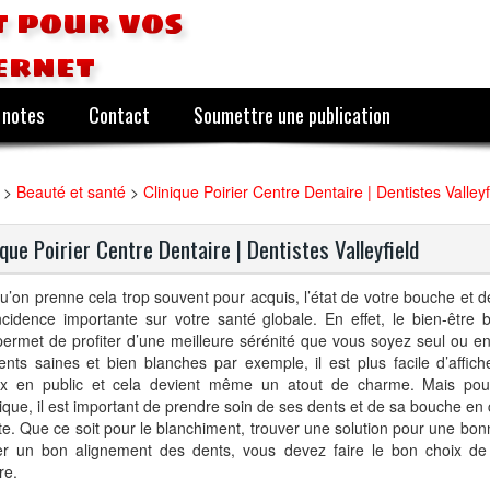
 pour vos
ernet
 notes
Contact
Soumettre une publication
>
Beauté et santé
>
Clinique Poirier Centre Dentaire | Dentistes Valleyf
ique Poirier Centre Dentaire | Dentistes Valleyfield
u’on prenne cela trop souvent pour acquis, l’état de votre bouche et d
cidence importante sur votre santé globale. En effet, le bien-être 
ermet de profiter d’une meilleure sérénité que vous soyez seul ou en
nts saines et bien blanches par exemple, il est plus facile d’affich
ux en public et cela devient même un atout de charme. Mais pour
ique, il est important de prendre soin de ses dents et de sa bouche en
te. Que ce soit pour le blanchiment, trouver une solution pour une bon
er un bon alignement des dents, vous devez faire le bon choix de 
re.