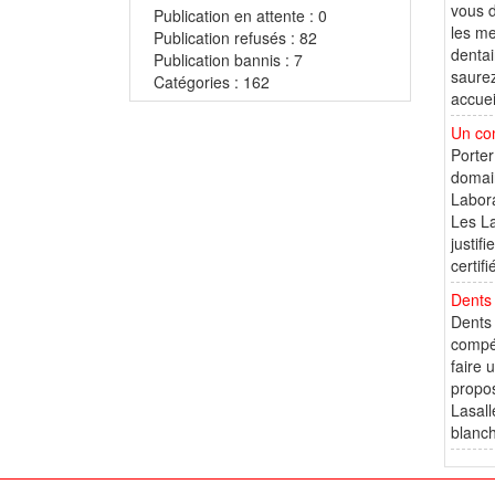
vous d
Publication en attente : 0
les me
Publication refusés : 82
dentai
Publication bannis : 7
saurez
Catégories : 162
accuei
Un com
Porter
domain
Labora
Les La
justif
certif
Dents
Dents 
compét
faire 
propos
Lasall
blanch