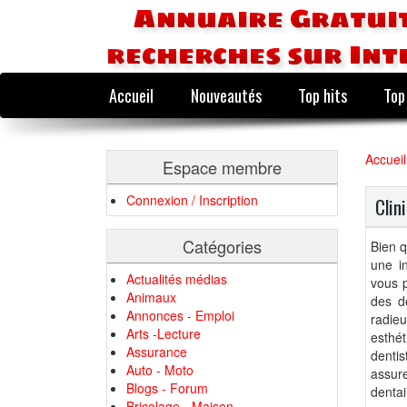
Annuaire Gratuit
recherches sur Int
Accueil
Nouveautés
Top hits
Top
Accueil
Espace membre
Connexion / Inscription
Clin
Catégories
Bien q
une in
Actualités médias
vous p
Animaux
des de
Annonces - Emploi
radie
Arts -Lecture
esthét
Assurance
dentis
Auto - Moto
assur
Blogs - Forum
dentai
Bricolage - Maison