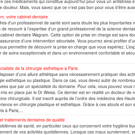
e ces médicaments qui constitue aujourd’hui pour vous un antistress et
 douleur. Mais, vous savez que ce n’est pas bon pour vous d’être auss
, votre cabinet dentaire
fres d’un professionnel de santé sont sans doute les plus importante
 de recourir à l’expertise d’un grand professionnel de la science denta
cabinet dentaire Wagram. Cette option de prise en charge est sans dou
’assurance d’une intervention sécurisée. Vous pourrez ainsi profiter d
ous permettre de découvrir la prise en charge que vous espériez. L’e
er de soins exceptionnels et dans un environnement confortable et sécu
cialiste de la chirurgie esthétique à Paris
isposer d’une allure athlétique sans nécessairement pratiquer des acti
gie esthétique ou plastique. Dans ce cas, vous devez subir de nombreu
uées que par un spécialiste du domaine. Pour cela, vous pouvez vous r
mis en place par le Dr Weiss. Ce dernier est en réalité un docteur de 
ne chirurgicale. Il est inscrit auprès de l’ordre des médecins des Hau
rience en chirurgie plastique et esthétique. Grâce à ces atouts et son 
ts à Paris,...
et traitements dentaires de qualité
oblèmes de santé, en particulier ceux qui concernent votre hygiène bu
ement de vos activités quotidiennes. Lorsque ces maux surviennent, vou