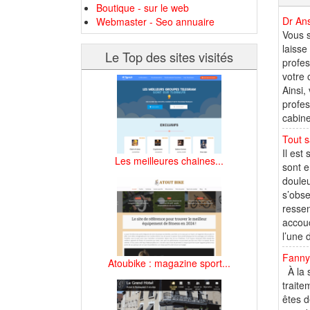
Boutique - sur le web
Dr An
Webmaster - Seo annuaire
Vous 
laisse
Le Top des sites visités
profes
votre 
Ainsi,
profes
cabine
Tout s
Il est
Les meilleures chaines...
sont e
douleu
s’obse
ressen
accouc
l’une 
Fanny
Atoubike : magazine sport...
À la s
traite
êtes d