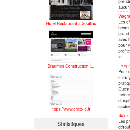
prendr
aucune
Wagram
Les of
Hôtel Restaurant à Souillac
besoin
grand 
avec l
pour v
profit
le...
Le spé
Braumes Construction :...
Pour d
chirur
pratiq
Ouest 
médeci
d’expé
cabine
https://www.criez-le.fr
Soins 
Les pr
Statistiques
déroul