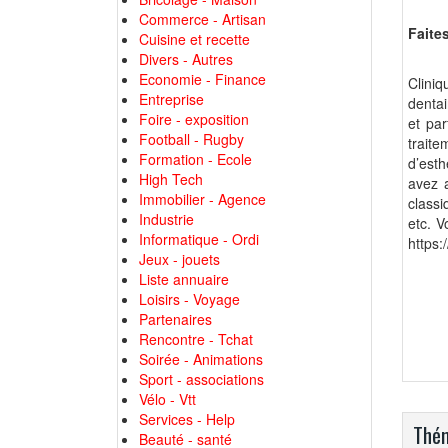
Commerce - Artisan
Faites
Cuisine et recette
Divers - Autres
Economie - Finance
Clini
Entreprise
dentai
Foire - exposition
et par
Football - Rugby
traite
Formation - Ecole
d’esth
High Tech
avez a
Immobilier - Agence
classi
Industrie
etc. V
Informatique - Ordi
https:
Jeux - jouets
Liste annuaire
Loisirs - Voyage
Partenaires
Rencontre - Tchat
Soirée - Animations
Sport - associations
Vélo - Vtt
Services - Help
Thém
Beauté - santé