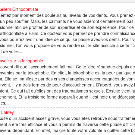
sellem Orthodontiste
sentez par moment des douleurs au niveau de vos dents. Vous prenez 
 un peu souffler. Mais, les calmants ne vous aideront certainement pas 
sionnel afin de profiter de son expertise et de son expérience. Pour ce
orthodontiste à Paris. Ce docteur vous permet de prendre connaissance 
 vous pourrez avoir une idée de ce qui se passe avec vos dents. Pour vo
sionnel, l’on vous propose de vous rendre sur le site associé à cette f
t de votre...
avoir sur la tokophobie
 souvent dit que l’accouchement fait mal. Cette idée répandue depuis d
nvahies par la tokophobie. En effet, la tokophobie est la peur panique de
r. Elle se manifeste par des crises d’angoisses accompagnées de vom
rvent. Il y a trois formes de peur d’accouchement. D’abord, vous avez 
tent. Ce qui fait qu’elles ont des traumatismes sexuels. Ensuite vient 
hement. Et la troisième forme apparaît quand il est noté une dépression
des...
 Lainey
uite d’un accident assez grave, vous vous êtes retrouvé sous traiteme
ment a été très efficace et vous a permis de traverse cette phase diffici
evenu dépendant. En effet, malgré toute votre volonté à quitter cette b