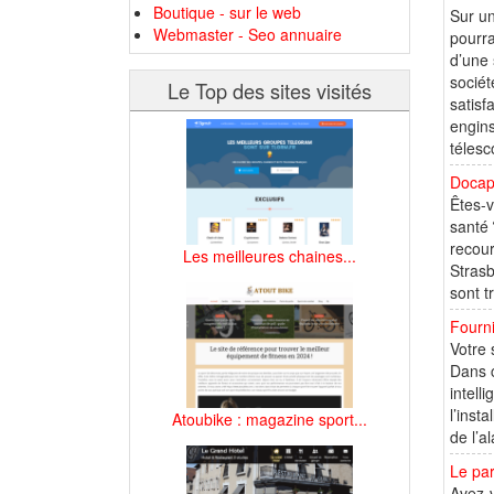
Boutique - sur le web
Sur un
Webmaster - Seo annuaire
pourra
d’une 
sociét
Le Top des sites visités
satisf
engins
télesc
Docap
Êtes-v
santé 
recour
Les meilleures chaines...
Strasb
sont tr
Fourni
Votre 
Dans c
intell
l’inst
Atoubike : magazine sport...
de l’a
Le par
Avez-v