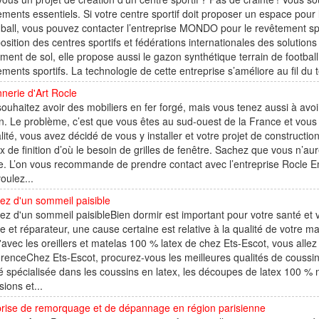
ments essentiels. Si votre centre sportif doit proposer un espace pour l’a
-ball, vous pouvez contacter l’entreprise MONDO pour le revêtement spo
position des centres sportifs et fédérations internationales des solution
ment de sol, elle propose aussi le gazon synthétique terrain de football
ments sportifs. La technologie de cette entreprise s’améliore au fil du t
nerie d'Art Rocle
ouhaitez avoir des mobiliers en fer forgé, mais vous tenez aussi à avoir
. Le problème, c’est que vous êtes au sud-ouest de la France et vous 
lité, vous avez décidé de vous y installer et votre projet de constructio
x de finition d’où le besoin de grilles de fenêtre. Sachez que vous n’au
ce. L’on vous recommande de prendre contact avec l’entreprise Rocle 
oulez...
ez d'un sommeil paisible
ez d'un sommeil paisibleBien dormir est important pour votre santé et 
le et réparateur, une cause certaine est relative à la qualité de votre ma
'avec les oreillers et matelas 100 % latex de chez Ets-Escot, vous allez
férenceChez Ets-Escot, procurez-vous les meilleures qualités de coussins
é spécialisée dans les coussins en latex, les découpes de latex 100 % na
ions et...
prise de remorquage et de dépannage en région parisienne