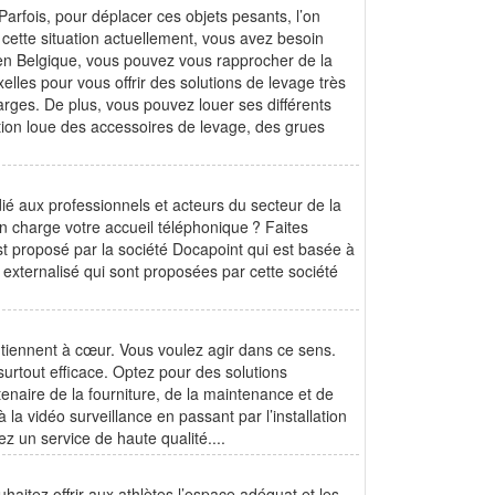
 Parfois, pour déplacer ces objets pesants, l’on
à cette situation actuellement, vous avez besoin
 en Belgique, vous pouvez vous rapprocher de la
lles pour vous offrir des solutions de levage très
rges. De plus, vous pouvez louer ses différents
tion loue des accessoires de levage, des grues
ié aux professionnels et acteurs du secteur de la
n charge votre accueil téléphonique ? Faites
t proposé par la société Docapoint qui est basée à
e externalisé qui sont proposées par cette société
us tiennent à cœur. Vous voulez agir dans ce sens.
surtout efficace. Optez pour des solutions
enaire de la fourniture, de la maintenance et de
 la vidéo surveillance en passant par l’installation
ez un service de haute qualité....
haitez offrir aux athlètes l’espace adéquat et les