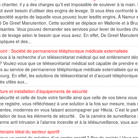
 chantier, il y a des charges qu’il est impossible de soulever à la main.
it avoir besoin d’utiliser des engins de levage. Si vous êtes confronté 
société auprès de laquelle vous pouvez louer lesdits engins. À Namur
é De Greef Manutention. Cette société se déplace en Wallonie et à Bruxe
aisantes. Vous pouvez demander ses services pour lever de lourdes cha
 de levage selon le besoin que vous avez. En effet, De Greef Manuten
opiques et des...
oint : Société de permanence téléphonique médicale externalisée
ous à la recherche d’un télésecrétariat médical qui est entièrement déd
? Voulez-vous que ce télésecrétariat médical soit capable de prendre e
s au service de permanence téléphonique médicale externalisée qui es
ourg. En effet, les solutions de télésecrétariat et d’accueil téléphoniqu
ès utiles aux...
ture et installation d’équipements de sécurité
sécurité et celle de toute votre famille ainsi que celle de vos biens vo
e registre, vous réfléchissez à une solution à la fois sur mesure, mais 
igentes, modernes en vous faisant accompagner par Hikcia. C’est le part
allation de tous les éléments de sécurité. De la caméra de surveillance à
larme anti intrusion à l’alarme incendie et à la télésurveillance, vous aur
tenaire idéal du secteur sportif
ous un projet de création d’un centre sportif ? Pas de crainte ! Vous sou