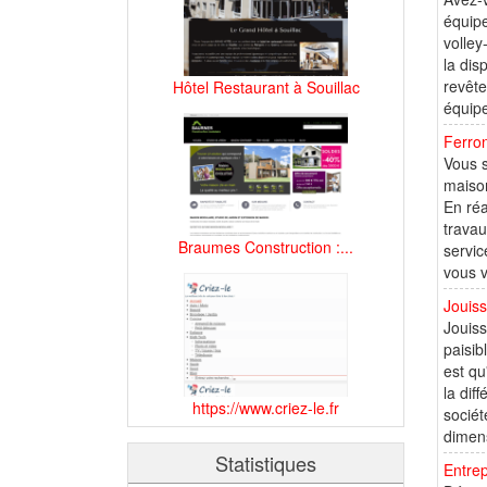
équipe
volley
la dis
revête
Hôtel Restaurant à Souillac
équipe
Ferron
Vous s
maison
En réa
travau
Braumes Construction :...
servi
vous v
Jouiss
Jouiss
paisib
est qu
la dif
https://www.criez-le.fr
sociét
dimens
Statistiques
Entre