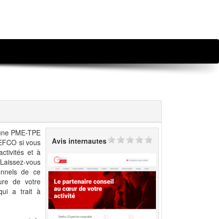
d’une PME-TPE
Avis internautes
EEFCO si vous
ctivités et à
Laissez-vous
onnels de ce
ure de votre
ui a trait à