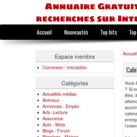
Annuaire Gratuit
recherches sur Int
Accueil
Nouveautés
Top hits
Top
Accueil
Espace membre
Connexion / Inscription
Cabi
Catégories
Vous ê
? Si o
Actualités médias
êtes à
Animaux
attei
Annonces - Emploi
accom
Arts -Lecture
cabin
Assurance
entre
Auto - Moto
l’exte
Blogs - Forum
Bricolage - Maison