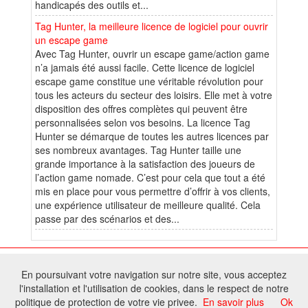
handicapés des outils et...
Tag Hunter, la meilleure licence de logiciel pour ouvrir
un escape game
Avec Tag Hunter, ouvrir un escape game/action game
n’a jamais été aussi facile. Cette licence de logiciel
escape game constitue une véritable révolution pour
tous les acteurs du secteur des loisirs. Elle met à votre
disposition des offres complètes qui peuvent être
personnalisées selon vos besoins. La licence Tag
Hunter se démarque de toutes les autres licences par
ses nombreux avantages. Tag Hunter taille une
grande importance à la satisfaction des joueurs de
l’action game nomade. C’est pour cela que tout a été
mis en place pour vous permettre d’offrir à vos clients,
une expérience utilisateur de meilleure qualité. Cela
passe par des scénarios et des...
© 2026 W@T (Fork durable de Arfooo) | Accompagné par :
Robothumb
,
En poursuivant votre navigation sur notre site, vous acceptez
FontAwesome
l'installation et l'utilisation de cookies, dans le respect de notre
Tous droits réservés - Toute reproduction du contenu de ce site, même
politique de protection de votre vie privee.
En savoir plus
Ok
partielle, est interdite sans accord du propriétaire.