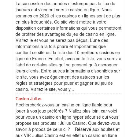
La succession des années n’estompe pas le flux de
joueurs qui viennent vers le casino en ligne. Nous
sommes en 2020 et les casinos en lignes sont de plus
en plus fréquentés. Ce site vient mettre à votre
disposition certaines informations qui vous permettront
de profiter des avantages du jeu de casino en ligne.
Visitez-le et vous ne serez pas déçus. L’une des
informations à la fois phare et importantes que
contient ce site est la liste des 10 meilleurs casinos en
ligne de France. En effet, avec cette liste, vous serez à
l’abri de certains sites qui ne pensent qu’à escroquer
leurs clients. Entre autres informations disponibles sur
le site, vous avez également des astuces sur les
règles et stratégies pour jouer et gagner au jeu de
casino. Visitez le site, vous y...
Casino Julius
Rechercheriez-vous un casino en ligne fiable pour
jouer à vos jeux préférés ? N’allez plus loin, car voici
pour vous un casino en ligne hyper sécurisé qui vous
propose ses produits : Julius Casino. Que devez-vous
savoir à propos de celui-ci ? Réservé aux adultes et
aux VIP, Julius Casino est en effet un casino en ligne