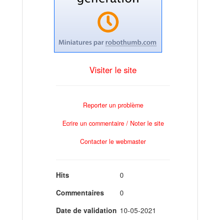
Visiter le site
Reporter un problème
Ecrire un commentaire / Noter le site
Contacter le webmaster
Hits
0
Commentaires
0
Date de validation
10-05-2021