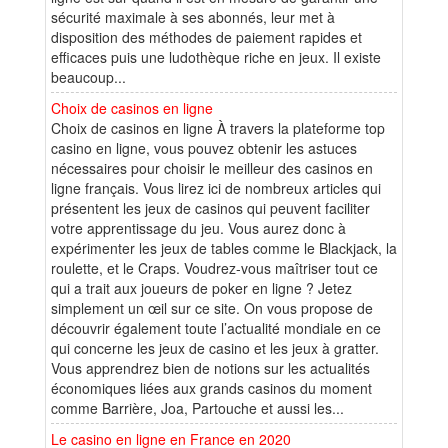
sécurité maximale à ses abonnés, leur met à
disposition des méthodes de paiement rapides et
efficaces puis une ludothèque riche en jeux. Il existe
beaucoup...
Choix de casinos en ligne
Choix de casinos en ligne À travers la plateforme top
casino en ligne, vous pouvez obtenir les astuces
nécessaires pour choisir le meilleur des casinos en
ligne français. Vous lirez ici de nombreux articles qui
présentent les jeux de casinos qui peuvent faciliter
votre apprentissage du jeu. Vous aurez donc à
expérimenter les jeux de tables comme le Blackjack, la
roulette, et le Craps. Voudrez-vous maîtriser tout ce
qui a trait aux joueurs de poker en ligne ? Jetez
simplement un œil sur ce site. On vous propose de
découvrir également toute l’actualité mondiale en ce
qui concerne les jeux de casino et les jeux à gratter.
Vous apprendrez bien de notions sur les actualités
économiques liées aux grands casinos du moment
comme Barrière, Joa, Partouche et aussi les...
Le casino en ligne en France en 2020