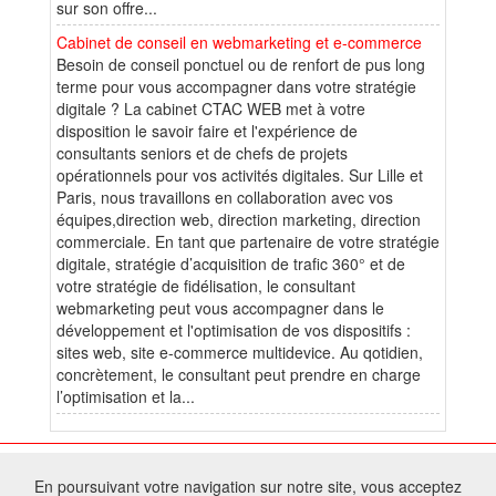
sur son offre...
Cabinet de conseil en webmarketing et e-commerce
Besoin de conseil ponctuel ou de renfort de pus long
terme pour vous accompagner dans votre stratégie
digitale ? La cabinet CTAC WEB met à votre
disposition le savoir faire et l'expérience de
consultants seniors et de chefs de projets
opérationnels pour vos activités digitales. Sur Lille et
Paris, nous travaillons en collaboration avec vos
équipes,direction web, direction marketing, direction
commerciale. En tant que partenaire de votre stratégie
digitale, stratégie d’acquisition de trafic 360° et de
votre stratégie de fidélisation, le consultant
webmarketing peut vous accompagner dans le
développement et l'optimisation de vos dispositifs :
sites web, site e-commerce multidevice. Au qotidien,
concrètement, le consultant peut prendre en charge
l’optimisation et la...
© 2026 W@T (Fork durable de Arfooo) | Accompagné par :
Robothumb
,
En poursuivant votre navigation sur notre site, vous acceptez
FontAwesome