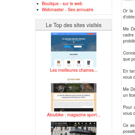
Boutique - sur le web
Webmaster - Seo annuaire
Or la 
d'obte
Le Top des sites visités
Me De
cadre
problè
Concer
que po
Les meilleures chaines...
En tan
vous d
Me Def
un lic
Pour 
vous c
Atoubike : magazine sport...
Ce ser
possib