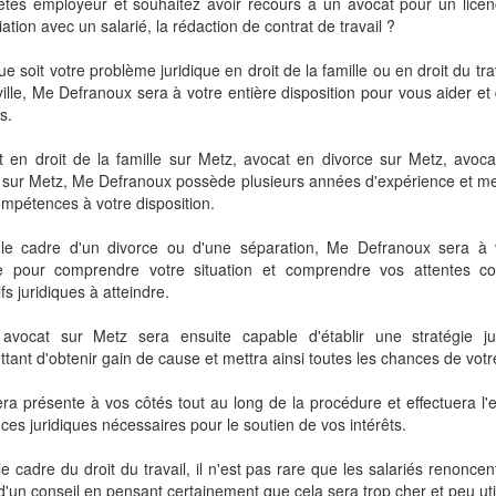
êtes employeur et souhaitez avoir recours à un avocat pour un lice
ation avec un salarié, la rédaction de contrat de travail ?
e soit votre problème juridique en droit de la famille ou en droit du tra
ille, Me Defranoux sera à votre entière disposition pour vous aider et
s.
 en droit de la famille sur Metz, avocat en divorce sur Metz, avoca
l sur Metz, Me Defranoux possède plusieurs années d'expérience et met
mpétences à votre disposition.
le cadre d'un divorce ou d'une séparation, Me Defranoux sera à v
e pour comprendre votre situation et comprendre vos attentes co
ifs juridiques à atteindre.
 avocat sur Metz sera ensuite capable d'établir une stratégie ju
tant d'obtenir gain de cause et mettra ainsi toutes les chances de votr
era présente à vos côtés tout au long de la procédure et effectuera l
nces juridiques nécessaires pour le soutien de vos intérêts.
e cadre du droit du travail, il n'est pas rare que les salariés renoncen
 d'un conseil en pensant certainement que cela sera trop cher et peu uti