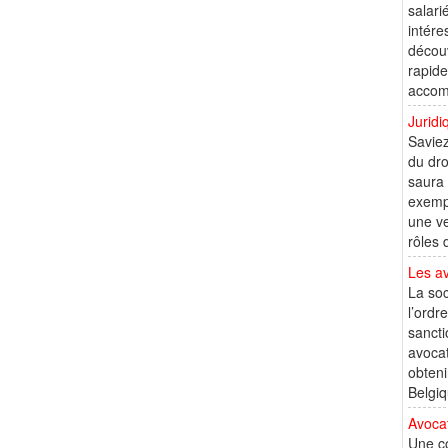
salari
intére
découv
rapide
accomp
Juridi
Saviez
du dro
saura 
exempl
une ve
rôles 
Les av
La soc
l’ordr
sancti
avocat
obteni
Belgiq
Avocat
Une c