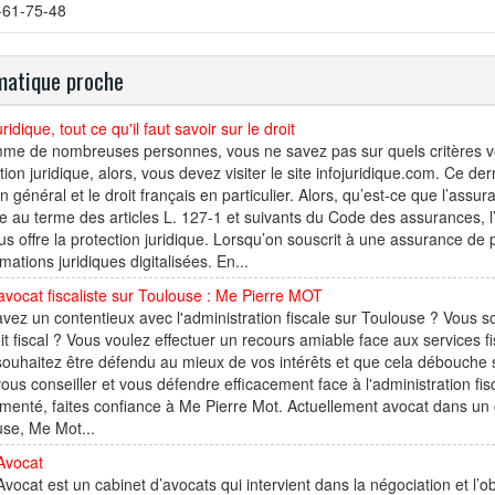
-61-75-48
atique proche
ridique, tout ce qu'il faut savoir sur le droit
mme de nombreuses personnes, vous ne savez pas sur quels critères vo
tion juridique, alors, vous devez visiter le site infojuridique.com. Ce der
en général et le droit français en particulier. Alors, qu’est-ce que l’assu
e au terme des articles L. 127-1 et suivants du Code des assurances, l
us offre la protection juridique. Lorsqu’on souscrit à une assurance de p
rmations juridiques digitalisées. En...
avocat fiscaliste sur Toulouse : Me Pierre MOT
vez un contentieux avec l'administration fiscale sur Toulouse ? Vous so
it fiscal ? Vous voulez effectuer un recours amiable face aux services 
ouhaitez être défendu au mieux de vos intérêts et que cela débouche s
ous conseiller et vous défendre efficacement face à l'administration fi
menté, faites confiance à Me Pierre Mot. Actuellement avocat dans un ca
se, Me Mot...
vocat
ocat est un cabinet d’avocats qui intervient dans la négociation et l’o