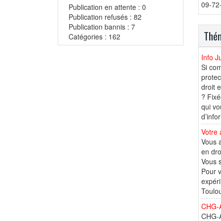
09-72
Publication en attente : 0
Publication refusés : 82
Publication bannis : 7
Thém
Catégories : 162
Info Ju
Si co
protec
droit 
? Fixé
qui vo
d’info
Votre 
Vous a
en dro
Vous s
Pour v
expéri
Toulou
CHG-A
CHG-Av