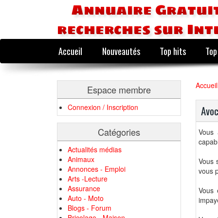
Annuaire Gratuit
recherches sur Int
Accueil
Nouveautés
Top hits
Top
Accueil
Espace membre
Connexion / Inscription
Avoc
Catégories
Vous 
capab
Actualités médias
Animaux
Vous 
Annonces - Emploi
vous p
Arts -Lecture
Assurance
Vous 
Auto - Moto
impayé
Blogs - Forum
Bricolage - Maison