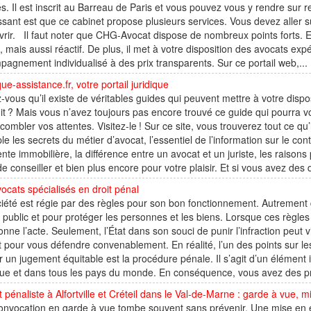
és. Il est inscrit au Barreau de Paris et vous pouvez vous y rendre sur 
ssant est que ce cabinet propose plusieurs services. Vous devez aller s
rir. Il faut noter que CHG-Avocat dispose de nombreux points forts. E
, mais aussi réactif. De plus, il met à votre disposition des avocats e
agnement individualisé à des prix transparents. Sur ce portail web,...
que-assistance.fr, votre portail juridique
-vous qu’il existe de véritables guides qui peuvent mettre à votre dispo
it ? Mais vous n’avez toujours pas encore trouvé ce guide qui pourra vo
combler vos attentes. Visitez-le ! Sur ce site, vous trouverez tout ce qu’i
e les secrets du métier d’avocat, l’essentiel de l’information sur le con
nte immobilière, la différence entre un avocat et un juriste, les raisons
de conseiller et bien plus encore pour votre plaisir. Et si vous avez de
ocats spécialisés en droit pénal
iété est régie par des règles pour son bon fonctionnement. Autrement dit
e public et pour protéger les personnes et les biens. Lorsque ces règles 
onne l’acte. Seulement, l’État dans son souci de punir l’infraction peut vi
 pour vous défendre convenablement. En réalité, l’un des points sur les
r un jugement équitable est la procédure pénale. Il s’agit d’un élément 
ue et dans tous les pays du monde. En conséquence, vous avez des pro
 pénaliste à Alfortville et Créteil dans le Val-de-Marne : garde à vue,
onvocation en garde à vue tombe souvent sans prévenir. Une mise en e