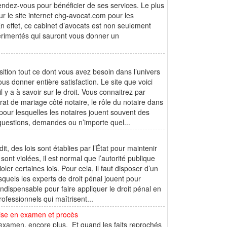
rendez-vous pour bénéficier de ses services. Le plus
ur le site internet chg-avocat.com pour les
n effet, ce cabinet d’avocats est non seulement
xpérimentés qui sauront vous donner un
sition tout ce dont vous avez besoin dans l’univers
us donner entière satisfaction. Le site que voici
l y a à savoir sur le droit. Vous connaitrez par
trat de mariage côté notaire, le rôle du notaire dans
 pour lesquelles les notaires jouent souvent des
s questions, demandes ou n’importe quel...
, des lois sont établies par l’État pour maintenir
sont violées, il est normal que l’autorité publique
oler certaines lois. Pour cela, il faut disposer d’un
quels les experts de droit pénal jouent pour
indispensable pour faire appliquer le droit pénal en
fessionnels qui maîtrisent...
 mise en examen et procès
xamen, encore plus. Et quand les faits reprochés