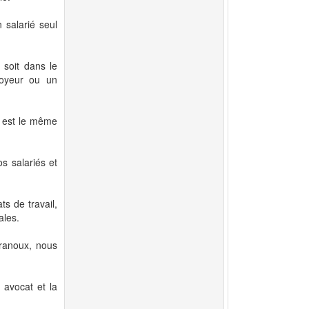
 salarié seul
 soit dans le
loyeur ou un
l est le même
s salariés et
s de travail,
ales.
ranoux, nous
 avocat et la