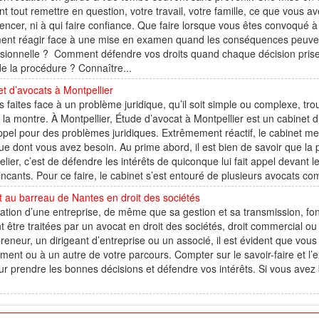
t tout remettre en question, votre travail, votre famille, ce que vous av
cer, ni à qui faire confiance. Que faire lorsque vous êtes convoqué 
nt réagir face à une mise en examen quand les conséquences peuvent 
sionnelle ? Comment défendre vos droits quand chaque décision prise 
de la procédure ? Connaître...
t d’avocats à Montpellier
s faites face à un problème juridique, qu’il soit simple ou complexe, t
 la montre. À Montpellier, Étude d’avocat à Montpellier est un cabinet d’a
ppel pour des problèmes juridiques. Extrêmement réactif, le cabinet met
que dont vous avez besoin. Au prime abord, il est bien de savoir que la
lier, c’est de défendre les intérêts de quiconque lui fait appel devant le
ncants. Pour ce faire, le cabinet s’est entouré de plusieurs avocats c
 au barreau de Nantes en droit des sociétés
ation d’une entreprise, de même que sa gestion et sa transmission, font
t être traitées par un avocat en droit des sociétés, droit commercial o
reneur, un dirigeant d’entreprise ou un associé, il est évident que vou
ent ou à un autre de votre parcours. Compter sur le savoir-faire et l’
ur prendre les bonnes décisions et défendre vos intérêts. Si vous avez