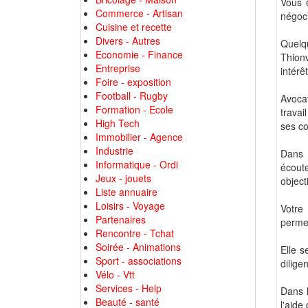
Vous 
Commerce - Artisan
négoci
Cuisine et recette
Divers - Autres
Quelqu
Economie - Finance
Thionv
Entreprise
intérêt
Foire - exposition
Football - Rugby
Avocat
Formation - Ecole
travai
High Tech
ses co
Immobilier - Agence
Industrie
Dans 
Informatique - Ordi
écout
Jeux - jouets
object
Liste annuaire
Loisirs - Voyage
Votre
Partenaires
permet
Rencontre - Tchat
Soirée - Animations
Elle s
Sport - associations
dilige
Vélo - Vtt
Services - Help
Dans l
Beauté - santé
l'aide