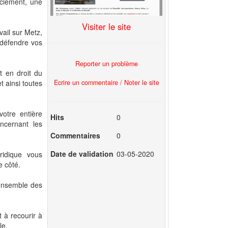
nciement, une
Visiter le site
vail sur Metz,
 défendre vos
Reporter un problème
t en droit du
Ecrire un commentaire / Noter le site
 ainsi toutes
otre entière
Hits
0
ncernant les
Commentaires
0
Date de validation
03-05-2020
ridique vous
e côté.
'ensemble des
t à recourir à
le.