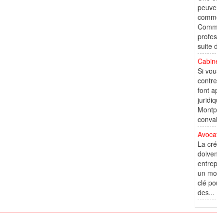
peuven
commen
Comme
profes
suite 
Cabine
Si vou
contre
font a
juridi
Montpe
convai
Avocat
La cré
doiven
entrep
un mom
clé po
des...