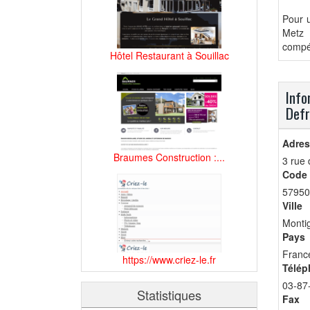
Pour u
Metz 
compét
Hôtel Restaurant à Souillac
Info
Def
Adres
Braumes Construction :...
3 rue
Code 
57950
Ville
Monti
Pays
Franc
https://www.criez-le.fr
Télép
03-87
Statistiques
Fax