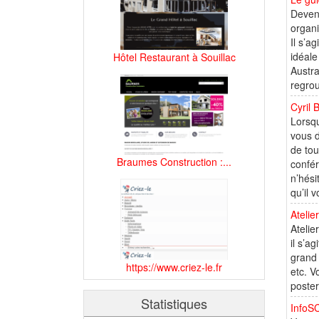
Deveni
organi
Il s’a
idéale
Hôtel Restaurant à Souillac
Austra
regrou
Cyril 
Lorsqu
vous d
de tou
Braumes Construction :...
confér
n’hési
qu’il 
Atelie
Atelie
il s’a
grand 
https://www.criez-le.fr
etc. V
poster
Statistiques
InfoS