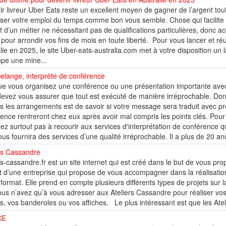
r livreur Uber Eats reste un excellent moyen de gagner de l’argent tout
ser votre emploi du temps comme bon vous semble. Chose qui facilite l’
git d’un métier ne nécessitant pas de qualifications particulières, donc 
 pour arrondir vos fins de mois en toute liberté. Pour vous lancer et ré
lie en 2025, le site Uber-eats-australia.com met à votre disposition un 
pe une mine...
Belange, interprète de conférence
e vous organisez une conférence ou une présentation importante avec 
evez vous assurer que tout est exécuté de manière irréprochable. Do
s les arrangements est de savoir si votre message sera traduit avec préc
ence rentreront chez eux après avoir mal compris les points clés. Pou
tez surtout pas à recourir aux services d'interprétation de conférence 
vous fournira des services d’une qualité irréprochable. Il a plus de 20 an
rs Cassandre
rs-cassandre.fr est un site internet qui est créé dans le but de vous pro
git d’une entreprise qui propose de vous accompagner dans la réalisatio
format. Elle prend en compte plusieurs différents types de projets sur la
ous n’avez qu’à vous adresser aux Ateliers Cassandre pour réaliser vos
s, vos banderoles ou vos affiches. Le plus intéressant est que les At
CE