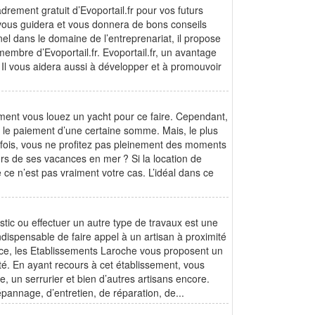
adrement gratuit d’Evoportail.fr pour vos futurs
, vous guidera et vous donnera de bons conseils
el dans le domaine de l’entreprenariat, il propose
membre d’Evoportail.fr. Evoportail.fr, un avantage
. Il vous aidera aussi à développer et à promouvoir
ent vous louez un yacht pour ce faire. Cependant,
tre le paiement d’une certaine somme. Mais, le plus
arfois, vous ne profitez pas pleinement des moments
rs de ses vacances en mer ? Si la location de
e ce n’est pas vraiment votre cas. L’idéal dans ce
tic ou effectuer un autre type de travaux est une
indispensable de faire appel à un artisan à proximité
ance, les Etablissements Laroche vous proposent un
ité. En ayant recours à cet établissement, vous
e, un serrurier et bien d’autres artisans encore.
épannage, d’entretien, de réparation, de...