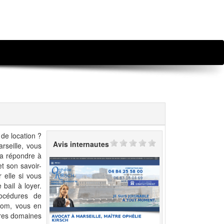
de location ?
Avis internautes
arseille, vous
ra répondre à
t son savoir-
 elle si vous
bail à loyer.
rocédures de
.com, vous en
tres domaines