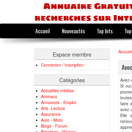
Annuaire Gratuit
recherches sur Int
Accueil
Nouveautés
Top hits
Top
Accueil
Espace membre
Connexion / Inscription
Avoc
Catégories
Avez-v
Si oui
Actualités médias
pouvez
Animaux
toutes
Annonces - Emploi
faire 
Arts -Lecture
avez u
Assurance
Elle 
Auto - Moto
renou
Blogs - Forum
appren
Bricolage - Maison