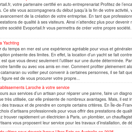
tail.fr, votre partenaire certifié en auto-entreprenariat Profitez de l’enc
s. Ce site vous accompagnera du début jusqu’à la fin de votre activité
’avancement de la création de votre entreprise. En tant que professionn
estations de qualité à ses visiteurs. Ainsi n’attendez plus pour devenir 
otre société Evoportail.fr vous permettra de créer votre propre société
a Yachting
 du temps en mer est une expérience agréable pour vous et généralem
option présente des limites. En effet, la location d’un yacht se fait con
t est que vous devez seulement l’utiliser sur une durée déterminée. P
otre famille ou avec vos amis en mer. Comment profiter pleinement alo
 catamaran ou voilier peut convenir à certaines personnes, il se fait qu
 figure est de vous procurer votre propre...
ablissements Laroche à votre service
ours aux services d’un artisan pour réparer une panne, faire un diagnos
ue très utilisée, car elle présente de nombreux avantages. Mais, il est 
u des travaux et de prendre en compte certains critères. En Île-de-Fr
choix d’artisans professionnels pour vous offrir des prestations de qual
z trouver rapidement un électricien à Paris, un plombier, un chauffagist
tisans vous proposent leur service pour les travaux d’installation, de d
de ultime pour devenir livreur Uber Eats en Australie en 2025