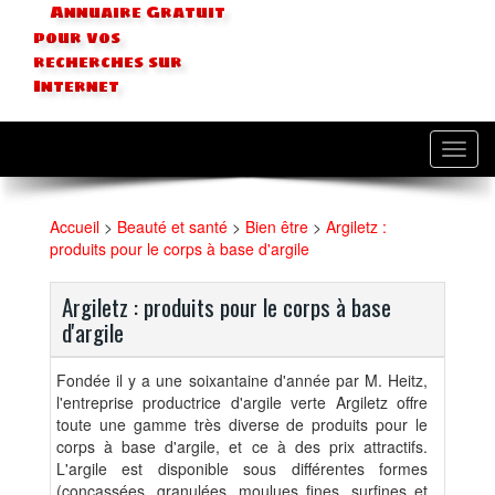
Annuaire Gratuit
pour vos
recherches sur
Internet
Toggl
navig
Accueil
>
Beauté et santé
>
Bien être
>
Argiletz :
produits pour le corps à base d'argile
Argiletz : produits pour le corps à base
d'argile
Fondée il y a une soixantaine d'année par M. Heitz,
l'entreprise productrice d'argile verte Argiletz offre
toute une gamme très diverse de produits pour le
corps à base d'argile, et ce à des prix attractifs.
L'argile est disponible sous différentes formes
(concassées, granulées, moulues fines, surfines et