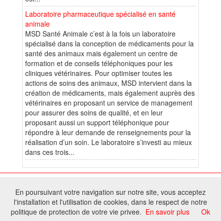
Laboratoire pharmaceutique spécialisé en santé
animale
MSD Santé Animale c’est à la fois un laboratoire
spécialisé dans la conception de médicaments pour la
santé des animaux mais également un centre de
formation et de conseils téléphoniques pour les
cliniques vétérinaires. Pour optimiser toutes les
actions de soins des animaux, MSD intervient dans la
création de médicaments, mais également auprès des
vétérinaires en proposant un service de management
pour assurer des soins de qualité, et en leur
proposant aussi un support téléphonique pour
répondre à leur demande de renseignements pour la
réalisation d’un soin. Le laboratoire s’investi au mieux
dans ces trois...
© 2026 W@T (Fork durable de Arfooo) | Accompagné par :
Robothumb
,
En poursuivant votre navigation sur notre site, vous acceptez
FontAwesome
l'installation et l'utilisation de cookies, dans le respect de notre
Tous droits réservés - Toute reproduction du contenu de ce site, même
politique de protection de votre vie privee.
En savoir plus
Ok
partielle, est interdite sans accord du propriétaire.