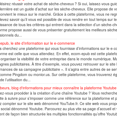
ésirez réussir votre achat de sèche-cheveux ? Si oui, laissez-vous gui
dernière est un guide d’achat sur les sèche-cheveux. Elle propose de 
onvient le mieux sur le marché. Grâce à cette plateforme, vous ne reg
evez savoir qu’il vous est possible de vous rendre en tout temps sur l
ssance de tous les critères qui entrent dans la sélection d’un sèche-che
orme propose aussi de vous présenter gratuitement les meilleurs sèche
sionnels du...
pub, le site d’information sur le e-commerce
s cherchez une plateforme qui vous fournisse d’informations sur le e-
orme est celle que vous attendiez. En effet, ecom-epub est cette plat
organiser la visibilité de votre entreprise dans le monde numérique. M
nes publicitaires. À titre d’exemple, vous pouvez retrouver sur le site 
mances de sa campagne publicitaire ». Il s’agira entre autres de se se
 comme Pingdom ou monior.us. Sur cette plateforme, vous trouverez égal
e l’utilisation du...
eurs, blog d'informations pour mieux connaître la plateforme Youtube
ez-vous procéder à la création d’une chaîne Youtube ? Vous recherchez 
te à suivre pour s’imposer comme une référence sur la plateforme et
 compter sur le site web dénommé YouTube.fr. Ce site web vous propos
social dénommé Youtube. Parcourez au plus vite sa page d’accueil et vo
nt de façon bien structurée les multiples fonctionnalités qu’offre Youtub