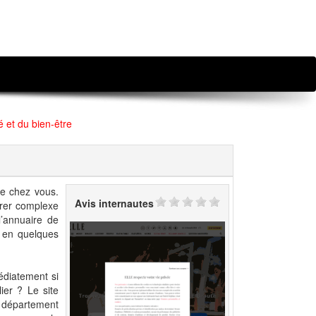
 et du bien-être
de chez vous.
Avis internautes
érer complexe
l’annuaire de
r en quelques
édiatement si
ier ? Le site
r département