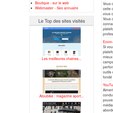
Boutique - sur le web
Vous d
Webmaster - Seo annuaire
cette 
vous c
Vous d
Le Top des sites visités
connai
platef
profes
Ecom-e
Si vou
platef
mieux 
Les meilleures chaines...
campag
perfor
outils
fondé d
YouTub
Aimeri
condui
Atoubike : magazine sport...
pouvez
média 
aborde