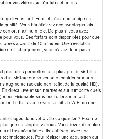
blier vos vidéos sur Youtube et autres....
 qu’il vous faut. En effet, c’est une équipe de
e qualité. Vous bénéficierez des avantages tels
e confort maximum, etc. De plus si vous avez
le pour vous. Des forfaits sont disponibles pour que
acturées à partir de 15 minutes. Une révolution
ine de l’hébergement, vous n’avez donc pas à
ples, elles permettent une plus grande visibilité
sion d'un visiteur sur sa venue et contribuer à une
ams augmente radicalement (effet de la qualité HD),
 direct Live et sur internet et sur n'importe quels
) et est visionable sans restrictions et à tout
îtier. Le lien avec le web se fait via WIFI ou une...
mbriolages dans votre ville ou quartier ? Pour ne
n plus que de simples verrous. Vous devez d’emblée
nts et très sécuritaires. Ils s’utilisent avec une
 technologiques. Pour réaliser une acquisition qui