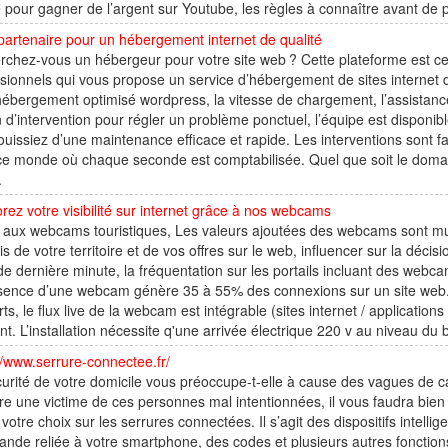
pour gagner de l’argent sur Youtube, les règles à connaître avant de pu
partenaire pour un hébergement internet de qualité
chez-vous un hébergeur pour votre site web ? Cette plateforme est celle
sionnels qui vous propose un service d’hébergement de sites internet d
hébergement optimisé wordpress, la vitesse de chargement, l’assistanc
 d’intervention pour régler un problème ponctuel, l’équipe est disponib
ouissiez d’une maintenance efficace et rapide. Les interventions sont f
ce monde où chaque seconde est comptabilisée. Quel que soit le doma
.
rez votre visibilité sur internet grâce à nos webcams
aux webcams touristiques, Les valeurs ajoutées des webcams sont multi
vis de votre territoire et de vos offres sur le web, influencer sur la déci
 de dernière minute, la fréquentation sur les portails incluant des webc
sence d’une webcam génère 35 à 55% des connexions sur un site web. En
ts, le flux live de la webcam est intégrable (sites internet / applications 
. L’installation nécessite q'une arrivée électrique 220 v au niveau du bo
//www.serrure-connectee.fr/
urité de votre domicile vous préoccupe-t-elle à cause des vagues de ca
re une victime de ces personnes mal intentionnées, il vous faudra bie
 votre choix sur les serrures connectées. Il s’agit des dispositifs intellige
de reliée à votre smartphone, des codes et plusieurs autres fonctions