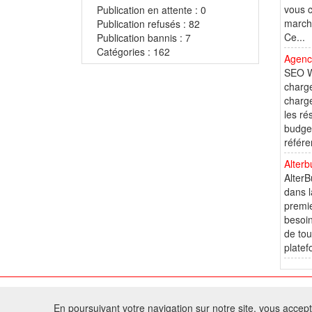
vous c
Publication en attente : 0
marché
Publication refusés : 82
Ce...
Publication bannis : 7
Catégories : 162
Agenc
SEO W
charge
charge
les ré
budget
référe
Alterb
AlterB
dans l
premie
besoin
de tou
platef
© 2
En poursuivant votre navigation sur notre site, vous acceptez
Tous droits réservés 