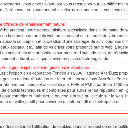
onviendrait, vous devez avant tout vous renseigner sur les différents 
. Dorénavant en vous rendant sur Serrure-connectee.fr, vous avez la cer
e offshore de référencement naturel
ebmarketing, notre agence offshore spécialisée dans le domaine de we
 de la création de projets web en se basant sur un audit de votre méti
 aussi la conception et la création d’une stratégie de suivi pour vos diff
seaux sociaux, etc.) afin de valoriser votre présence sur le web. L'ag
 de ses clients des prestations sur mesure d'audit de sites, de rédac
ncement naturel, ainsi que la mise en place de stratégies de...
uzz, l'agence spécialiste en gestion d'e-réputation
uzz : l'expert en e-réputation Fondée en 2006, l'agence AlterBuzz pro
a gestion de leur réputation sur Internet. Les solutions AlterBuzz Pour 
r abonnement complet accessible aux PME et PMI à partir de 1200 euros
 de d'outils techniques et complexes pour surveiller sa réputation en li
t pour contrôler et maîtriser le bouche à oreille qui circule sur le web. I
orme de veille, audit pour savoir ce qu'Internet dit de l'entreprise et...
026 W@T (Fork durable de Arfooo) | Accompagné par :
Robothumb
,
FontAwes
 l'installation et l'utilisation de cookies, dans le respect de notre polit
- Toute reproduction du contenu de ce site, même partielle, est interdite sans a