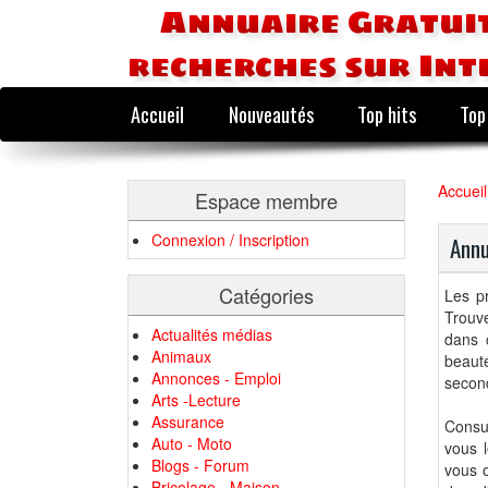
Annuaire Gratuit
recherches sur Int
Accueil
Nouveautés
Top hits
Top
Accueil
Espace membre
Connexion / Inscription
Annu
Catégories
Les pr
Trouve
Actualités médias
dans 
Animaux
beauté
Annonces - Emploi
second
Arts -Lecture
Assurance
Consul
Auto - Moto
vous l
Blogs - Forum
vous o
Bricolage - Maison