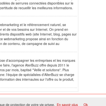
modèles de serrures connectées disponibles sur le
titude de recueillir les meilleures informations.
bmarketing et le référencement naturel, se
er et de vos besoins sur Internet. On prend en
érents dispositifs web (site Internet, blog, pages sur
ence webmarketing propose ainsi en fonction du
tion de contenu, de campagne de suivi au
pose d'accompagner les entreprises et les marques
ce faire, l'agence AterBuzz offre depuis 2011 le
 par mois, baptisé "Veille et solutions". Plus
gne: l'équipe de spécialistes d'AlterBuzz se charge
nformation des internautes sur l'offre ou le produit,
ome
ique de protection de votre vie privee.
En savoir plus
Ok
ccord du propriétaire.