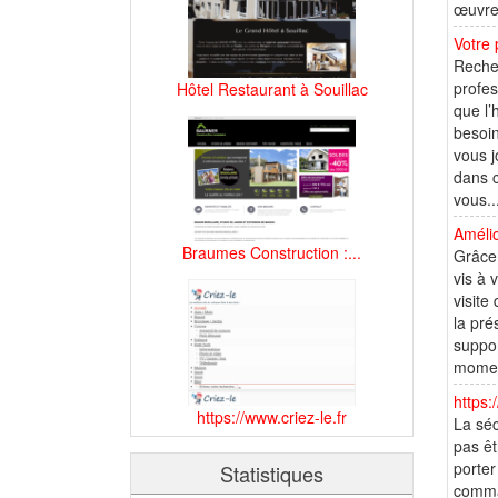
œuvre 
Votre 
Recher
profes
Hôtel Restaurant à Souillac
que l’
besoin
vous j
dans 
vous..
Amélio
Braumes Construction :...
Grâce 
vis à 
visite
la pré
suppor
moment
https:
https://www.criez-le.fr
La séc
pas êt
porter
Statistiques
comman