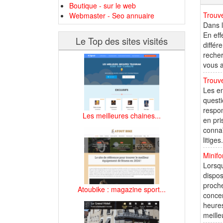
Boutique - sur le web
Trouv
Webmaster - Seo annuaire
Dans l
En eff
Le Top des sites visités
différ
reche
vous a
Trouve
Les en
questi
respon
Les meilleures chaines...
en pri
connaî
litige
Minifo
Lorsqu
dispos
proche
Atoubike : magazine sport...
concer
heures
meille