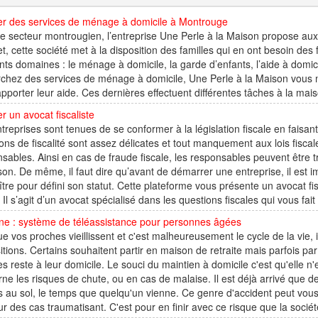
er des services de ménage à domicile à Montrouge
e secteur montrougien, l’entreprise Une Perle à la Maison propose aux f
et, cette société met à la disposition des familles qui en ont besoin 
ents domaines : le ménage à domicile, la garde d’enfants, l’aide à domi
rchez des services de ménage à domicile, Une Perle à la Maison vous
pporter leur aide. Ces dernières effectuent différentes tâches à la maison
r un avocat fiscaliste
treprises sont tenues de se conformer à la législation fiscale en faisan
ons de fiscalité sont assez délicates et tout manquement aux lois fiscal
sables. Ainsi en cas de fraude fiscale, les responsables peuvent être tr
son. De même, il faut dire qu’avant de démarrer une entreprise, il est imp
tre pour défini son statut. Cette plateforme vous présente un avocat fis
s. Il s’agit d’un avocat spécialisé dans les questions fiscales qui vous fait
ne : système de téléassistance pour personnes âgées
e vos proches vieillissent et c'est malheureusement le cycle de la vie, 
itions. Certains souhaitent partir en maison de retraite mais parfois p
s reste à leur domicile. Le souci du maintien à domicile c'est qu'elle 
ne les risques de chute, ou en cas de malaise. Il est déjà arrivé que 
 au sol, le temps que quelqu'un vienne. Ce genre d'accident peut vous
ur des cas traumatisant. C'est pour en finir avec ce risque que la société