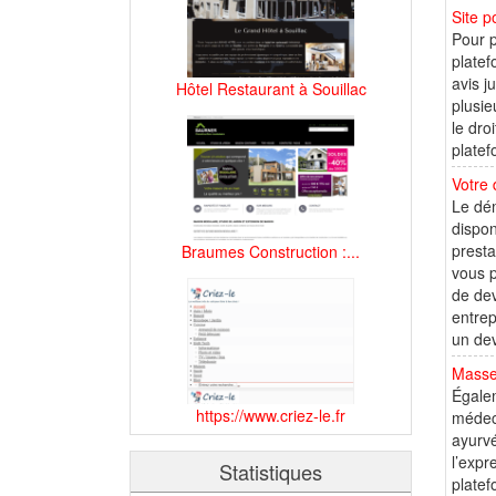
Site p
Pour p
platef
avis j
Hôtel Restaurant à Souillac
plusie
le dro
platef
Votre
Le dém
dispon
presta
Braumes Construction :...
vous p
de dev
entrep
un dev
Masse
Égalem
https://www.criez-le.fr
médeci
ayurvé
l’expr
Statistiques
platef