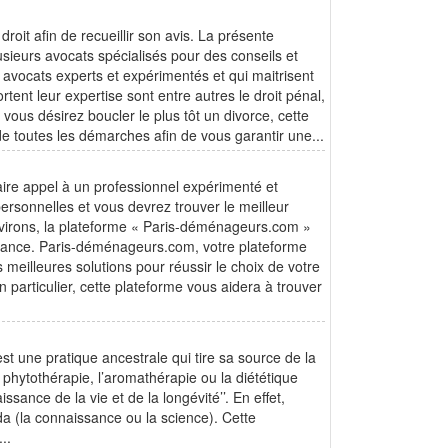
roit afin de recueillir son avis. La présente
lusieurs avocats spécialisés pour des conseils et
s avocats experts et expérimentés et qui maitrisent
tent leur expertise sont entre autres le droit pénal,
 si vous désirez boucler le plus tôt un divorce, cette
e toutes les démarches afin de vous garantir une...
aire appel à un professionnel expérimenté et
ersonnelles et vous devrez trouver le meilleur
nvirons, la plateforme « Paris-déménageurs.com »
enance. Paris-déménageurs.com, votre plateforme
eilleures solutions pour réussir le choix de votre
articulier, cette plateforme vous aidera à trouver
 une pratique ancestrale qui tire sa source de la
 phytothérapie, l’aromathérapie ou la diététique
sance de la vie et de la longévité’’. En effet,
da (la connaissance ou la science). Cette
..