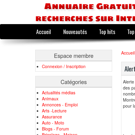
Annuaire Gratuit
recherches sur Int
Accueil
Nouveautés
Top hits
Top
Accueil
Espace membre
Connexion / Inscription
Aler
Catégories
Alert
des pa
Actualités médias
nombr
Animaux
Montré
Annonces - Emploi
pour l
Arts -Lecture
Assurance
Auto - Moto
Blogs - Forum
Bricolage - Maison