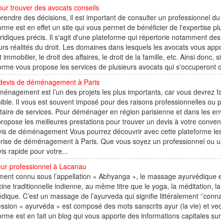
our trouver des avocats conseils
rendre des décisions, il est important de consulter un professionnel du d
orme est en effet un site qui vous permet de bénéficier de l'expertise p
uridiques précis. Il s'agit d'une plateforme qui répertorie notamment de
urs réalités du droit. Les domaines dans lesquels les avocats vous appor
it immobilier, le droit des affaires, le droit de la famille, etc. Ainsi donc,
orme vous propose les services de plusieurs avocats qui s'occuperont d
 devis de déménagement à Paris
énagement est l’un des projets les plus importants, car vous devrez f
ible. Il vous est souvent imposé pour des raisons professionnelles ou p
taire de services. Pour déménager en région parisienne et dans les e
ropose les meilleures prestations pour trouver un devis à votre conv
is de déménagement Vous pourrez découvrir avec cette plateforme les m
rise de déménagement à Paris. Que vous soyez un professionnel ou un p
is rapide pour votre...
ur professionnel à Lacanau
ent connu sous l’appellation « Abhyanga », le massage ayurvédique est
ne traditionnelle indienne, au même titre que le yoga, la méditation, la
dique. C’est un massage de l’ayurveda qui signifie littéralement ‘’connais
ession « ayurvéda » est composé des mots sanscrits ayur (la vie) et ve
orme est en fait un blog qui vous apporte des informations capitales sur.