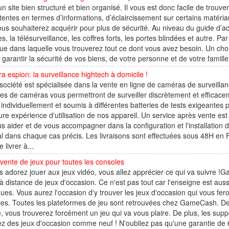
un site bien structuré et bien organisé. Il vous est donc facile de trou
tentes en termes d’informations, d’éclaircissement sur certains matéria
us souhaiterez acquérir pour plus de sécurité. Au niveau du guide d’ac
s, la télésurveillance, les coffres forts, les portes blindées et autre. P
ue dans laquelle vous trouverez tout ce dont vous avez besoin. Un choix
 garantir la sécurité de vos biens, de votre personne et de votre famille
 espion: la surveillance hightech à domicile !
société est spécialisée dans la vente en ligne de caméras de surveilla
 de caméras vous permettront de surveiller discrètement et efficacem
 individuellement et soumis à différentes batteries de tests exigeantes 
ure expérience d'utilisation de nos appareil. Un service après vente es
s aider et de vous accompagner dans la configuration et l'installation
l dans chaque cas précis. Les livraisons sont effectuées sous 48H en F
e livrer à...
vente de jeux pour toutes les consoles
s adorez jouer aux jeux vidéo, vous allez apprécier ce qui va suivre 
à distance de jeux d'occasion. Ce n'est pas tout car l'enseigne est au
ues. Vous aurez l'occasion d'y trouver les jeux d'occasion qui vous fero
es. Toutes les plateformes de jeu sont retrouvées chez GameCash. De
 vous trouverez forcément un jeu qui va vous plaire. De plus, les supp
z des jeux d'occasion comme neuf ! N'oubliez pas qu'une garantie de 6