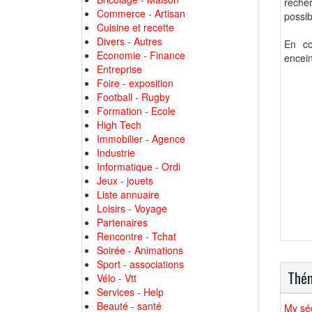
recher
Commerce - Artisan
possib
Cuisine et recette
Divers - Autres
En co
Economie - Finance
encei
Entreprise
Foire - exposition
Football - Rugby
Formation - Ecole
High Tech
Immobilier - Agence
Industrie
Informatique - Ordi
Jeux - jouets
Liste annuaire
Loisirs - Voyage
Partenaires
Rencontre - Tchat
Soirée - Animations
Sport - associations
Thém
Vélo - Vtt
Services - Help
Beauté - santé
My séc