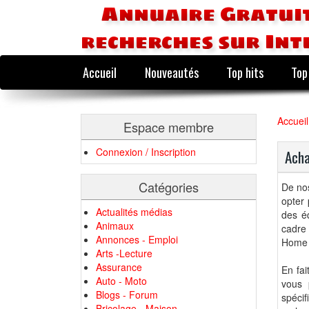
Annuaire Gratuit
recherches sur Int
Accueil
Nouveautés
Top hits
Top
Accueil
Espace membre
Connexion / Inscription
Acha
Catégories
De nos
opter 
Actualités médias
des éq
Animaux
cadre 
Annonces - Emploi
Home 
Arts -Lecture
Assurance
En fai
Auto - Moto
vous 
Blogs - Forum
spécif
Bricolage - Maison