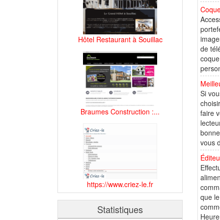
Coque
Access
portef
images
Hôtel Restaurant à Souillac
de tél
coque 
person
Meill
Si vou
choisi
Braumes Construction :...
faire 
lecteu
bonne 
vous d
Édite
Effect
alimen
https://www.criez-le.fr
comman
que le
commer
Statistiques
Heure