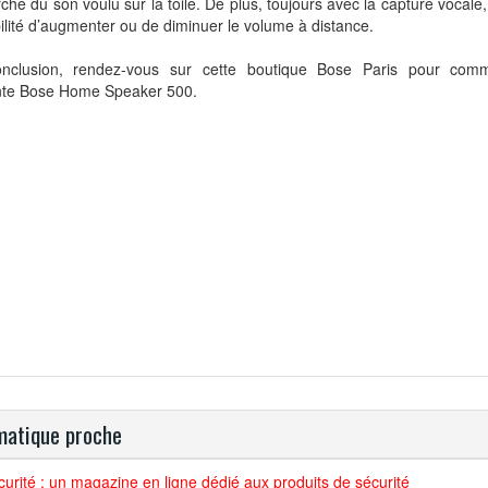
che du son voulu sur la toile. De plus, toujours avec la capture vocale
ilité d’augmenter ou de diminuer le volume à distance.
nclusion, rendez-vous sur cette boutique Bose Paris pour com
nte Bose Home Speaker 500.
atique proche
urité : un magazine en ligne dédié aux produits de sécurité