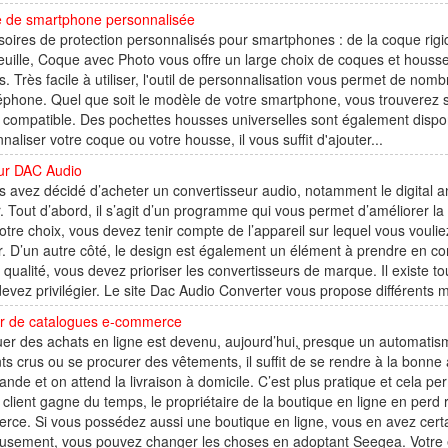
 de smartphone personnalisée
oires de protection personnalisés pour smartphones : de la coque rigide
euille, Coque avec Photo vous offre un large choix de coques et housse
. Très facile à utiliser, l'outil de personnalisation vous permet de nomb
éphone. Quel que soit le modèle de votre smartphone, vous trouverez s
compatible. Des pochettes housses universelles sont également disponib
naliser votre coque ou votre housse, il vous suffit d'ajouter...
eur DAC Audio
s avez décidé d’acheter un convertisseur audio, notamment le digital an
r. Tout d’abord, il s’agit d’un programme qui vous permet d’améliorer la
votre choix, vous devez tenir compte de l’appareil sur lequel vous vouliez l
r. D’un autre côté, le design est également un élément à prendre en c
qualité, vous devez prioriser les convertisseurs de marque. Il exis
evez privilégier. Le site Dac Audio Converter vous propose différents m
ur de catalogues e-commerce
uer des achats en ligne est devenu, aujourd’hui, ̣presque un automati
ts crus ou se procurer des vêtements, il suffit de se rendre à la bonne
de et on attend la livraison à domicile. C’est plus pratique et cela
 client gagne du temps, le propriétaire de la boutique en ligne en perd
ce. Si vous possédez aussi une boutique en ligne, vous en avez certai
usement, vous pouvez changer les choses en adoptant Seegea. Votre é