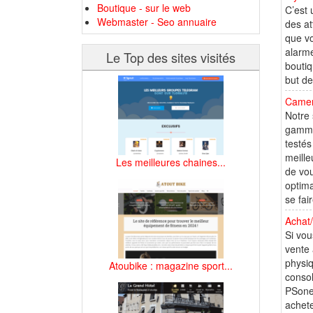
Boutique - sur le web
C’est 
Webmaster - Seo annuaire
des at
que vo
alarme
Le Top des sites visités
boutiq
but de
Camera
Notre 
gammes
testés
meille
Les meilleures chaines...
de vou
optima
se fair
Achat/
Si vou
vente 
physiq
Atoubike : magazine sport...
consol
PSone,
achete