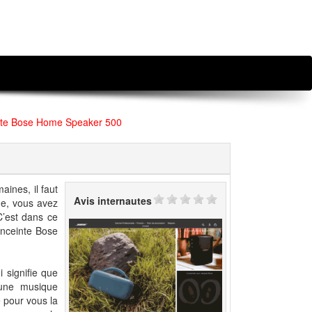
nte Bose Home Speaker 500
aines, il faut
Avis internautes
ue, vous avez
C’est dans ce
enceinte Bose
i signifie que
 une musique
e pour vous la