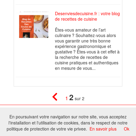
Desenviesdecuisine.fr : votre blog
de recettes de cuisine
Êtes-vous amateur de l’art
culinaire ? Souhaitez-vous alors
vous garantir une très bonne
expérience gastronomique et
gustative ? Êtes-vous à cet effet à
la recherche de recettes de
cuisine pratiques et authentiques
en mesure de vous...
2
1
sur 2
© 2026 W@T (Fork durable de Arfooo) | Accompagné par :
Robothumb
,
En poursuivant votre navigation sur notre site, vous acceptez
FontAwesome
l'installation et l'utilisation de cookies, dans le respect de notre
Tous droits réservés - Toute reproduction du contenu de ce site, même
politique de protection de votre vie privee.
En savoir plus
Ok
partielle, est interdite sans accord du propriétaire.